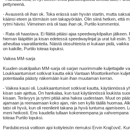
pettyneenä.
- Avauserä oli ihan ok. Toka erässä sain hyvän startin, mutta saksa
käänsi eteen ja törmäsin sen takapyörään. Olin siinä hetken, että mi
rytmi hävisi. Viimeinen erä oli taas ihan ok, Purtilo kommentoi.
- Rata oli haastava. Ei flättiä pitäisi ajaa speedwaykilpailun jälkeen.
hieman lääpittiin ja kisan edetessä speedwaylinjat ja urat tuli esiin. 
aiheuttaa vaaratilanteita. Näistä olosuhteista ei kukaan pidä, vaikk
on kaikille, Purtilo toteaa lopuksi.
Vaikea MM-sarja
Kuuden osakilpailun MM-sarja oli sarjan nuorimmalle kuljettajalle va
Loukkaantumiset sotkivat kautta eikä Vantaan Moottorikerhon kuljet
potentiaalia päästy näkemään kuin ihan muutaman kerran.
- Vaikea kausi oli. Loukkaantumiset sotkivat kautta, käytännössä 
kisan sain ajettua. On hankalaa, kun tuut käytännössä loukista suo
kisaan. Terävyys ja rytmi pitää aina hakea uudestaan. Muut on pää
ajamaan ja reenaamaan koko ajan, niin sen kyllä täällä huomaa. A
tatsi oli hyvä, kun oli reenileirit takana ja hyvä tuntuma ajamiseen.
meni heikosti. Ens kaudella tullaan kokeneempana ja vahvempana t
toteaa Purtilo lopuksi.
Pardubicessä voittoon ajoi kotiyleisön riemuksi Ervin Krajčovič. Kun