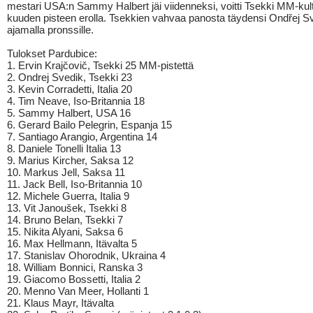
mestari USA:n Sammy Halbert jäi viidenneksi, voitti Tsekki MM-kult
kuuden pisteen erolla. Tsekkien vahvaa panosta täydensi Ondřej S
ajamalla pronssille.
Tulokset Pardubice:
1. Ervin Krajčovič, Tsekki 25 MM-pistettä
2. Ondrej Svedik, Tsekki 23
3. Kevin Corradetti, Italia 20
4. Tim Neave, Iso-Britannia 18
5. Sammy Halbert, USA 16
6. Gerard Bailo Pelegrin, Espanja 15
7. Santiago Arangio, Argentina 14
8. Daniele Tonelli Italia 13
9. Marius Kircher, Saksa 12
10. Markus Jell, Saksa 11
11. Jack Bell, Iso-Britannia 10
12. Michele Guerra, Italia 9
13. Vit Janoušek, Tsekki 8
14. Bruno Belan, Tsekki 7
15. Nikita Alyani, Saksa 6
16. Max Hellmann, Itävalta 5
17. Stanislav Ohorodnik, Ukraina 4
18. William Bonnici, Ranska 3
19. Giacomo Bossetti, Italia 2
20. Menno Van Meer, Hollanti 1
21. Klaus Mayr, Itävalta