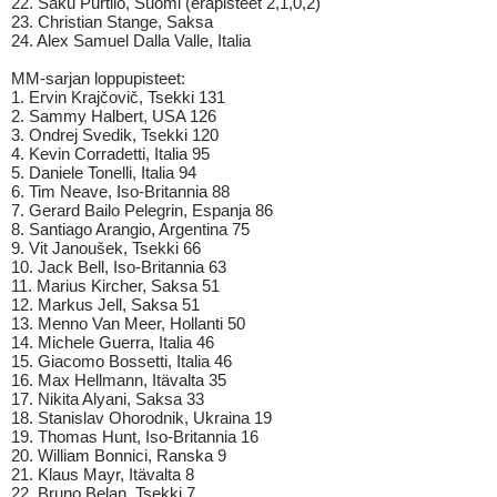
22. Saku Purtilo, Suomi (eräpisteet 2,1,0,2)
23. Christian Stange, Saksa
24. Alex Samuel Dalla Valle, Italia
MM-sarjan loppupisteet:
1. Ervin Krajčovič, Tsekki 131
2. Sammy Halbert, USA 126
3. Ondrej Svedik, Tsekki 120
4. Kevin Corradetti, Italia 95
5. Daniele Tonelli, Italia 94
6. Tim Neave, Iso-Britannia 88
7. Gerard Bailo Pelegrin, Espanja 86
8. Santiago Arangio, Argentina 75
9. Vit Janoušek, Tsekki 66
10. Jack Bell, Iso-Britannia 63
11. Marius Kircher, Saksa 51
12. Markus Jell, Saksa 51
13. Menno Van Meer, Hollanti 50
14. Michele Guerra, Italia 46
15. Giacomo Bossetti, Italia 46
16. Max Hellmann, Itävalta 35
17. Nikita Alyani, Saksa 33
18. Stanislav Ohorodnik, Ukraina 19
19. Thomas Hunt, Iso-Britannia 16
20. William Bonnici, Ranska 9
21. Klaus Mayr, Itävalta 8
22. Bruno Belan, Tsekki 7