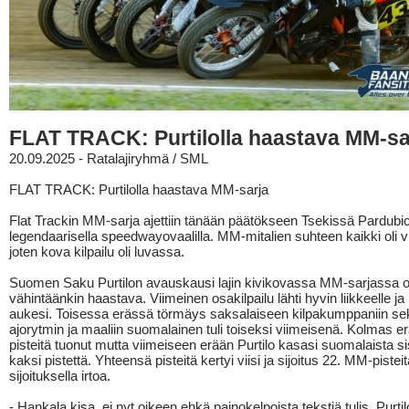
FLAT TRACK: Purtilolla haastava MM-sa
20.09.2025 - Ratalajiryhmä / SML
FLAT TRACK: Purtilolla haastava MM-sarja
Flat Trackin MM-sarja ajettiin tänään päätökseen Tsekissä Pardubi
legendaarisella speedwayovaalilla. MM-mitalien suhteen kaikki oli vi
joten kova kilpailu oli luvassa.
Suomen Saku Purtilon avauskausi lajin kivikovassa MM-sarjassa on
vähintäänkin haastava. Viimeinen osakilpailu lähti hyvin liikkeelle ja p
aukesi. Toisessa erässä törmäys saksalaiseen kilpakumppaniin sek
ajorytmin ja maaliin suomalainen tuli toiseksi viimeisenä. Kolmas er
pisteitä tuonut mutta viimeiseen erään Purtilo kasasi suomalaista sis
kaksi pistettä. Yhteensä pisteitä kertyi viisi ja sijoitus 22. MM-pisteitä
sijoituksella irtoa.
- Hankala kisa, ei nyt oikeen ehkä painokelpoista tekstiä tulis, Purti