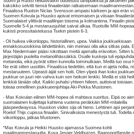
Suomi ja Ruotsi heiluttivatkin odotetusti tahtipuikkoa ja alkuerien j
kaksikko selvitti tiensä finaalierään ratkaisemaan maailmanmestar
Finaalissa Ruotsin Niclas Svensson ampaisi kärkeen ja ajoi erän vo
Suomen Koivula ja Huusko ajoivat erinomaisen ja viisaan finaalierä
Suomalaiset ylittivät maalilinjan toisena ja kolmantena. Finaalin pist
Suomelle 5-4 ja mestaruusjuhlat saivat alkaa. Ruotsille MM-hopea
kukisti pronssitaistelussa Tsekin pistein 6-3.
- Oli huikea viikonloppu, historiallinen, upea. Vaikka joukkuekisaan
ennakkosuosikkina lähdettiinkin, niin meinasi olla aika sitkas pala.
Max Niedermaier pääsi rokottaan meitä ajamalla erävoiton. Sitten tu
järjestäjän puolelta metanolihässäkkä. Osalle kuskeja tuli epäpuhd
metanolia, eikä pyörät sitten kunnolla toiminutkaan. Meillä tuo osui 
Ne erät sitten uusittiin. Finaalissa tiedettiin, että kun ei ajeta nollia, ni
mestaruuteen. Upeasti äijät sen hoiti. Olen ylpeä ihan koko joukkue
joukkue on juuri niin vahva kuin sen heikoin lenkki. Meillä ei sitä he
lenkkiä tänään ollut. Kaikki puhalsi yhteen hiileen, auttoivat toisiaa
toteaa onnellinen joukkueenjohtaja Aki-Pekka Mustonen.
- Max Koivulan eilinen MM-hopea oli mahtava suoritus. Eipä oo aie
suomalainen kuljettaja kahtena vuotena peräkkäin MM-mitaleilla
jääspeedwayssa. Huuskon viides sija oli hieno. Lehtinen ajoi perjan
Roelof Thijs cupissa finaaliin. Sinivalkoista menestystä tuli. Todell
viikonloppu, jatkaa Mustonen.
*Max Koivula ja Heikki Huusko ajamassa Suomea kohti
maailmanmestaruutta. Kuva Jesper Veldhuizen, Baansportfansite.n