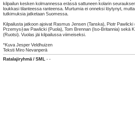
kilpailun kesken kolmannessa erässä sattuneen kolarin seuraukse
loukkasi tilanteessa ranteensa. Murtumia ei onneksi löytynyt, mutta
tutkimuksia jatketaan Suomessa.
Kilpailusta jatkoon ajoivat Rasmus Jensen (Tanska), Piotr Pawlicki 
Przemys∤aw Pawlicki (Puola), Tom Brennan (Iso-Britannia) sekä K
(Ruotsi). Vuolas jäi kilpailussa viimeiseksi.
*Kuva Jesper Veldhuizen
Teksti Miro Nevanperä
Ratalajiryhmä / SML
- -