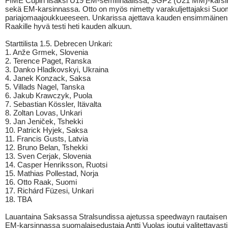
FIME Cupin lisäksi U19 EM-semifinaalissa, SGP2 (U21 MM)-kars
sekä EM-karsinnassa. Otto on myös nimetty varakuljettajaksi Su
pariajomaajoukkueeseen. Unkarissa ajettava kauden ensimmäinen k
Raakille hyvä testi heti kauden alkuun.
Starttilista 1.5. Debrecen Unkari:
1. Anže Grmek, Slovenia
2. Terence Paget, Ranska
3. Danko Hladkovskyi, Ukraina
4. Janek Konzack, Saksa
5. Villads Nagel, Tanska
6. Jakub Krawczyk, Puola
7. Sebastian Kössler, Itävalta
8. Zoltan Lovas, Unkari
9. Jan Jeniček, Tshekki
10. Patrick Hyjek, Saksa
11. Francis Gusts, Latvia
12. Bruno Belan, Tshekki
13. Sven Cerjak, Slovenia
14. Casper Henriksson, Ruotsi
15. Mathias Pollestad, Norja
16. Otto Raak, Suomi
17. Richárd Füzesi, Unkari
18. TBA
Lauantaina Saksassa Stralsundissa ajetussa speedwayn rautaise
EM-karsinnassa suomalaisedustaja Antti Vuolas joutui valitettavast