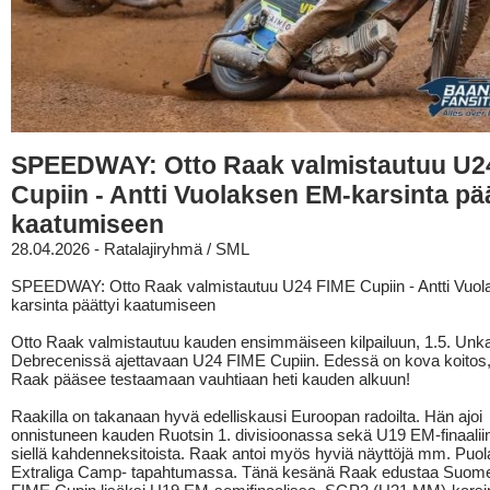
SPEEDWAY: Otto Raak valmistautuu U2
Cupiin - Antti Vuolaksen EM-karsinta pää
kaatumiseen
28.04.2026 - Ratalajiryhmä / SML
SPEEDWAY: Otto Raak valmistautuu U24 FIME Cupiin - Antti Vuo
karsinta päättyi kaatumiseen
Otto Raak valmistautuu kauden ensimmäiseen kilpailuun, 1.5. Unk
Debrecenissä ajettavaan U24 FIME Cupiin. Edessä on kova koitos,
Raak pääsee testaamaan vauhtiaan heti kauden alkuun!
Raakilla on takanaan hyvä edelliskausi Euroopan radoilta. Hän ajoi
onnistuneen kauden Ruotsin 1. divisioonassa sekä U19 EM-finaaliin j
siellä kahdenneksitoista. Raak antoi myös hyviä näyttöjä mm. Puo
Extraliga Camp- tapahtumassa. Tänä kesänä Raak edustaa Suom