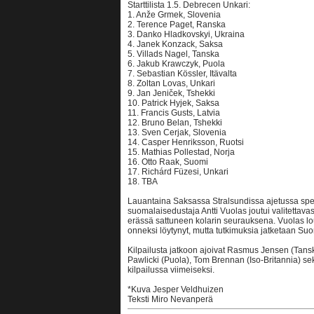
Starttilista 1.5. Debrecen Unkari:
1. Anže Grmek, Slovenia
2. Terence Paget, Ranska
3. Danko Hladkovskyi, Ukraina
4. Janek Konzack, Saksa
5. Villads Nagel, Tanska
6. Jakub Krawczyk, Puola
7. Sebastian Kössler, Itävalta
8. Zoltan Lovas, Unkari
9. Jan Jeniček, Tshekki
10. Patrick Hyjek, Saksa
11. Francis Gusts, Latvia
12. Bruno Belan, Tshekki
13. Sven Cerjak, Slovenia
14. Casper Henriksson, Ruotsi
15. Mathias Pollestad, Norja
16. Otto Raak, Suomi
17. Richárd Füzesi, Unkari
18. TBA
Lauantaina Saksassa Stralsundissa ajetussa s
suomalaisedustaja Antti Vuolas joutui valitettav
erässä sattuneen kolarin seurauksena. Vuolas lo
onneksi löytynyt, mutta tutkimuksia jatketaan Su
Kilpailusta jatkoon ajoivat Rasmus Jensen (Tans
Pawlicki (Puola), Tom Brennan (Iso-Britannia) sek
kilpailussa viimeiseksi.
*Kuva Jesper Veldhuizen
Teksti Miro Nevanperä