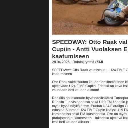
SPEEDWAY: Otto Raak val
Cupiin - Antti Vuolaksen E
kaatumiseen
28.04.2026 - Ratalajiryhmä / SML
SPEEDWAY: Otto Raak valmistautuu U24 FIME Cupi
kaatumiseen
Otto Raak valmistautuu kauden ensimmäiseen kil
ajettavaan U24 FIME Cupiin. Edessä on kova ko
vauhtiaan heti kauden alkuun!
Raakilla on takanaan hyvä edelliskausi Euroopan
Ruotsin 1. divisioonassa sekä U19 EM-finaaliin ja 
myös hyviä näyttöjä mm. Puolan U24 Extraliga
edustaa Suomea U24 FIME Cupin lisäksi U19 EM
karsinnassa sekä EM-karsinnassa. Otto on myös 
pariajomaajoukkueeseen. Unkarissa ajettava kau
testi heti kauden alkuun.