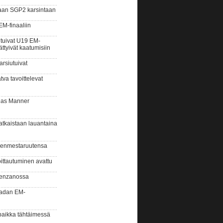
aan SGP2 karsintaan
M-finaaliin
tuivat U19 EM-
ättyivät kaatumisiin
rsiutuivat
a tavoittelevat
ias Manner
kaistaan lauantaina
enmestaruutensa
ittautuminen avattu
erenzanossa
radan EM-
paikka tähtäimessä