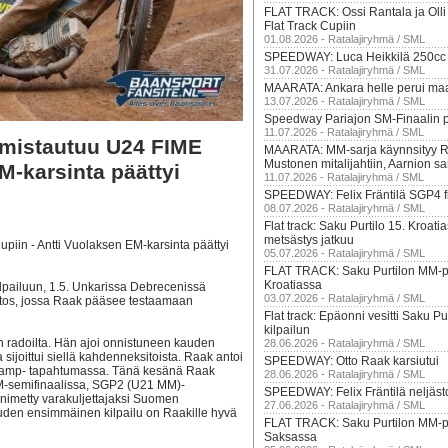
FLAT TRACK: Ossi Rantala ja Oll
Flat Track Cupiin
01.08.2026 - Ratalajiryhmä / SML
SPEEDWAY: Luca Heikkilä 250cc
31.07.2026 - Ratalajiryhmä / SML
MAARATA: Ankara helle perui m
13.07.2026 - Ratalajiryhmä / SML
Speedway Pariajon SM-Finaalin p
11.07.2026 - Ratalajiryhmä / SML
mistautuu U24 FIME
MAARATA: MM-sarja käynnsityy R
Mustonen mitalijahtiin, Aarnion sar
M-karsinta päättyi
11.07.2026 - Ratalajiryhmä / SML
SPEEDWAY: Felix Fräntilä SGP4 fi
08.07.2026 - Ratalajiryhmä / SML
Flat track: Saku Purtilo 15. Kroatia
metsästys jatkuu
in - Antti Vuolaksen EM-karsinta päättyi
05.07.2026 - Ratalajiryhmä / SML
FLAT TRACK: Saku Purtilon MM-pis
Kroatiassa
pailuun, 1.5. Unkarissa Debrecenissä
03.07.2026 - Ratalajiryhmä / SML
itos, jossa Raak pääsee testaamaan
Flat track: Epäonni vesitti Saku P
kilpailun
 radoilta. Hän ajoi onnistuneen kauden
28.06.2026 - Ratalajiryhmä / SML
sijoittui siellä kahdenneksitoista. Raak antoi
SPEEDWAY: Otto Raak karsiutui
 Camp- tapahtumassa. Tänä kesänä Raak
28.06.2026 - Ratalajiryhmä / SML
-semifinaalissa, SGP2 (U21 MM)-
SPEEDWAY: Felix Fräntilä neljästo
nimetty varakuljettajaksi Suomen
27.06.2026 - Ratalajiryhmä / SML
den ensimmäinen kilpailu on Raakille hyvä
FLAT TRACK: Saku Purtilon MM-pis
Saksassa