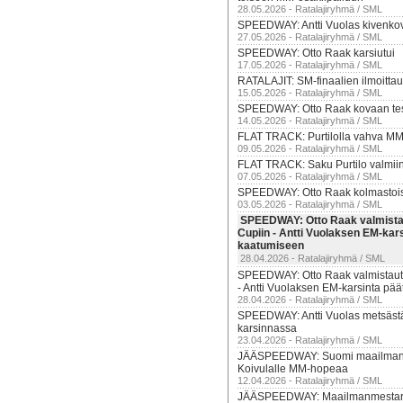
28.05.2026 - Ratalajiryhmä / SML
SPEEDWAY: Antti Vuolas kivenko
27.05.2026 - Ratalajiryhmä / SML
SPEEDWAY: Otto Raak karsiutui
17.05.2026 - Ratalajiryhmä / SML
RATALAJIT: SM-finaalien ilmoittau
15.05.2026 - Ratalajiryhmä / SML
SPEEDWAY: Otto Raak kovaan tes
14.05.2026 - Ratalajiryhmä / SML
FLAT TRACK: Purtilolla vahva M
09.05.2026 - Ratalajiryhmä / SML
FLAT TRACK: Saku Purtilo valmii
07.05.2026 - Ratalajiryhmä / SML
SPEEDWAY: Otto Raak kolmastois
03.05.2026 - Ratalajiryhmä / SML
SPEEDWAY: Otto Raak valmista
Cupiin - Antti Vuolaksen EM-kars
kaatumiseen
28.04.2026 - Ratalajiryhmä / SML
SPEEDWAY: Otto Raak valmistaut
- Antti Vuolaksen EM-karsinta pää
28.04.2026 - Ratalajiryhmä / SML
SPEEDWAY: Antti Vuolas metsäst
karsinnassa
23.04.2026 - Ratalajiryhmä / SML
JÄÄSPEEDWAY: Suomi maailmanm
Koivulalle MM-hopeaa
12.04.2026 - Ratalajiryhmä / SML
JÄÄSPEEDWAY: Maailmanmestaru