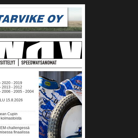
-
2020
-
2019
-
2013
-
2012
-
2006
-
2005
-
2004
U 15.8.2026
pean Cupin
 kolmastoista
 EM-challengessä
isessa finaalissa