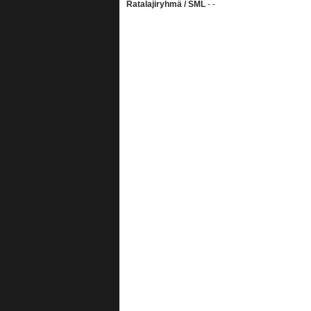
Ratalajiryhmä / SML
- -