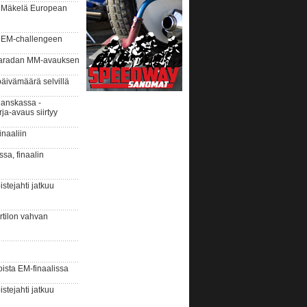
i Mäkelä European
 EM-challengeen
aaradan MM-avauksen
äivämäärä selvillä
anskassa -
ja-avaus siirtyy
naaliin
ssa, finaalin
tejahti jatkuu
urtilon vahvan
ista EM-finaalissa
tejahti jatkuu