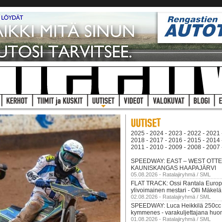
2025
-
2024
-
2023
-
2022
-
2021
2018
-
2017
-
2016
-
2015
-
2014
2011
-
2010
-
2009
-
2008
-
2007
SPEEDWAY: EAST – WEST OTTEL
KAUNISKANGAS HAAPAJÄRVI
05.08.2026 - Ratalajiryhmä / SML
FLAT TRACK: Ossi Rantala Euro
ylivoimainen mestari - Olli Mäkelä
02.08.2026 - Ratalajiryhmä / SML
SPEEDWAY: Luca Heikkilä 250cc
kymmenes - varakuljettajana huom
01.08.2026 - Ratalajiryhmä / SML