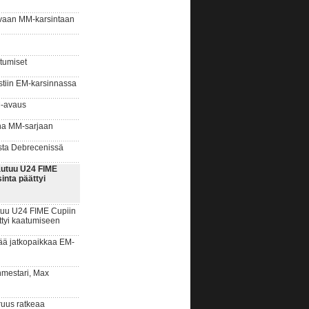
vaan MM-karsintaan
tumiset
tiin EM-karsinnassa
M-avaus
na MM-sarjaan
ta Debrecenissä
utuu U24 FIME
inta päättyi
uu U24 FIME Cupiin
ttyi kaatumiseen
ää jatkopaikkaa EM-
estari, Max
us ratkeaa