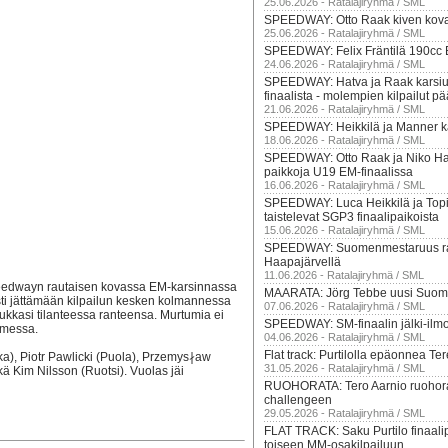
25.06.2026 - Ratalajiryhmä / SML
SPEEDWAY: Otto Raak kiven kov
25.06.2026 - Ratalajiryhmä / SML
SPEEDWAY: Felix Fräntilä 190cc E
24.06.2026 - Ratalajiryhmä / SML
SPEEDWAY: Hatva ja Raak karsiu
finaalista - molempien kilpailut pä
21.06.2026 - Ratalajiryhmä / SML
SPEEDWAY: Heikkilä ja Manner ka
18.06.2026 - Ratalajiryhmä / SML
SPEEDWAY: Otto Raak ja Niko Hatv
paikkoja U19 EM-finaalissa
16.06.2026 - Ratalajiryhmä / SML
SPEEDWAY: Luca Heikkilä ja Top
taistelevat SGP3 finaalipaikoista
15.06.2026 - Ratalajiryhmä / SML
SPEEDWAY: Suomenmestaruus rat
Haapajärvellä
11.06.2026 - Ratalajiryhmä / SML
peedwayn rautaisen kovassa EM-karsinnassa
MAARATA: Jörg Tebbe uusi Suom
asti jättämään kilpailun kesken kolmannessa
07.06.2026 - Ratalajiryhmä / SML
ukkasi tilanteessa ranteensa. Murtumia ei
SPEEDWAY: SM-finaalin jälki-ilmo
omessa.
04.06.2026 - Ratalajiryhmä / SML
Flat track: Purtilolla epäonnea T
ka), Piotr Pawlicki (Puola), Przemys∤aw
31.05.2026 - Ratalajiryhmä / SML
ä Kim Nilsson (Ruotsi). Vuolas jäi
RUOHORATA: Tero Aarnio ruoho
challengeen
29.05.2026 - Ratalajiryhmä / SML
FLAT TRACK: Saku Purtilo finaali
toiseen MM-osakilpailuun