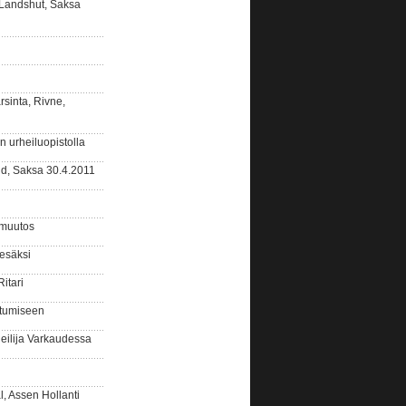
Landshut, Saksa
inta, Rivne,
n urheiluopistolla
d, Saksa 30.4.2011
imuutos
kesäksi
itari
ntumiseen
eilija Varkaudessa
, Assen Hollanti