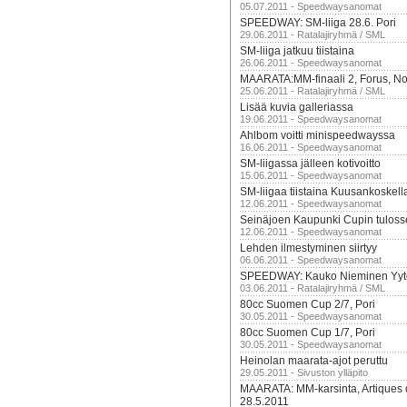
05.07.2011 - Speedwaysanomat
SPEEDWAY: SM-liiga 28.6. Pori
29.06.2011 - Ratalajiryhmä / SML
SM-liiga jatkuu tiistaina
26.06.2011 - Speedwaysanomat
MAARATA:MM-finaali 2, Forus, Nor
25.06.2011 - Ratalajiryhmä / SML
Lisää kuvia galleriassa
19.06.2011 - Speedwaysanomat
Ahlbom voitti minispeedwayssa
16.06.2011 - Speedwaysanomat
SM-liigassa jälleen kotivoitto
15.06.2011 - Speedwaysanomat
SM-liigaa tiistaina Kuusankoskell
12.06.2011 - Speedwaysanomat
Seinäjoen Kaupunki Cupin tuloss
12.06.2011 - Speedwaysanomat
Lehden ilmestyminen siirtyy
06.06.2011 - Speedwaysanomat
SPEEDWAY: Kauko Nieminen Yyte
03.06.2011 - Ratalajiryhmä / SML
80cc Suomen Cup 2/7, Pori
30.05.2011 - Speedwaysanomat
80cc Suomen Cup 1/7, Pori
30.05.2011 - Speedwaysanomat
Heinolan maarata-ajot peruttu
29.05.2011 - Sivuston ylläpito
MAARATA: MM-karsinta, Artiques
28.5.2011