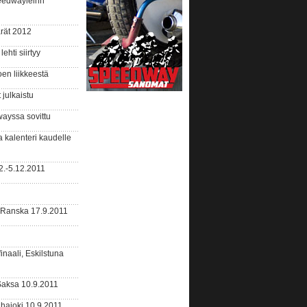
edwayleirin
rät 2012
hti siirtyy
en liikkeestä
julkaistu
ayssa sovittu
 kalenteri kaudelle
2.-5.12.2011
 Ranska 17.9.2011
naali, Eskilstuna
Saksa 10.9.2011
hajoki 10.9.2011