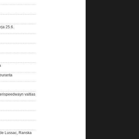
ja 25.6.
a
euranta
rispeedwayn valtias
 de Lussac, Ranska