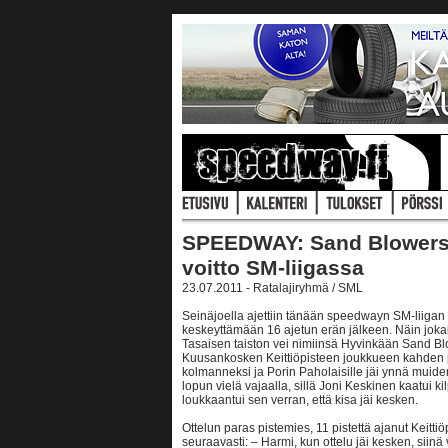
SPEEDWAY: Sand Blowersi
voitto SM-liigassa
23.07.2011 - Ratalajiryhmä / SML
Seinäjoella ajettiin tänään speedwayn SM-liigan vi
keskeyttämään 16 ajetun erän jälkeen. Näin jokais
Tasaisen taiston vei nimiinsä Hyvinkään Sand Blo
Kuusankosken Keittiöpisteen joukkueen kahden pi
kolmanneksi ja Porin Paholaisille jäi ynnä muiden
lopun vielä vajaalla, sillä Joni Keskinen kaatui ki
loukkaantui sen verran, että kisa jäi kesken.
Ottelun paras pistemies, 11 pistettä ajanut Keitt
seuraavasti: – Harmi, kun ottelu jäi kesken, siinä