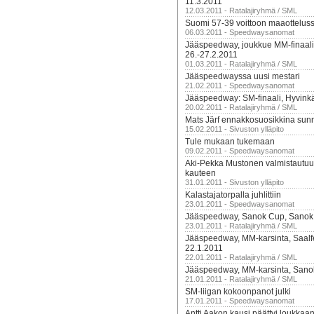
11.3.2011
12.03.2011 - Ratalajiryhmä / SML
Suomi 57-39 voittoon maaottelus
06.03.2011 - Speedwaysanomat
Jääspeedway, joukkue MM-finaali,
26.-27.2.2011
01.03.2011 - Ratalajiryhmä / SML
Jääspeedwayssa uusi mestari
21.02.2011 - Speedwaysanomat
Jääspeedway: SM-finaali, Hyvink
20.02.2011 - Ratalajiryhmä / SML
Mats Järf ennakkosuosikkina sunnu
15.02.2011 - Sivuston ylläpito
Tule mukaan tukemaan
09.02.2011 - Speedwaysanomat
Aki-Pekka Mustonen valmistautuu
kauteen
31.01.2011 - Sivuston ylläpito
Kalastajatorpalla juhlittiin
23.01.2011 - Speedwaysanomat
Jääspeedway, Sanok Cup, Sanok,
23.01.2011 - Ratalajiryhmä / SML
Jääspeedway, MM-karsinta, Saalfe
22.1.2011
22.01.2011 - Ratalajiryhmä / SML
Jääspeedway, MM-karsinta, Sano
21.01.2011 - Ratalajiryhmä / SML
SM-liigan kokoonpanot julki
17.01.2011 - Speedwaysanomat
Antti Aakon kausi päättyi loukka