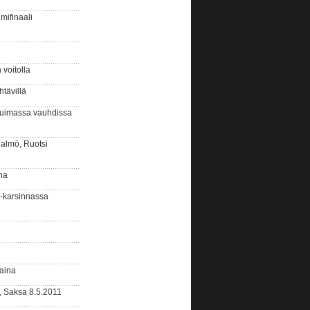
ifinaali
voitolla
tävillä
uimassa vauhdissa
almö, Ruotsi
na
-karsinnassa
aina
 Saksa 8.5.2011