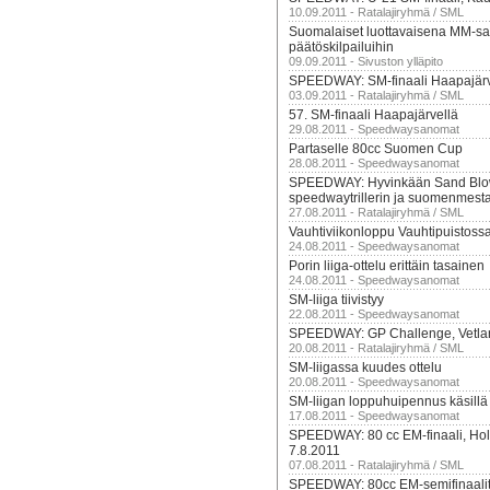
10.09.2011 - Ratalajiryhmä / SML
Suomalaiset luottavaisena MM-sa
päätöskilpailuihin
09.09.2011 - Sivuston ylläpito
SPEEDWAY: SM-finaali Haapajärv
03.09.2011 - Ratalajiryhmä / SML
57. SM-finaali Haapajärvellä
29.08.2011 - Speedwaysanomat
Partaselle 80cc Suomen Cup
28.08.2011 - Speedwaysanomat
SPEEDWAY: Hyvinkään Sand Blowe
speedwaytrillerin ja suomenmest
27.08.2011 - Ratalajiryhmä / SML
Vauhtiviikonloppu Vauhtipuistoss
24.08.2011 - Speedwaysanomat
Porin liiga-ottelu erittäin tasainen
24.08.2011 - Speedwaysanomat
SM-liiga tiivistyy
22.08.2011 - Speedwaysanomat
SPEEDWAY: GP Challenge, Vetlan
20.08.2011 - Ratalajiryhmä / SML
SM-liigassa kuudes ottelu
20.08.2011 - Speedwaysanomat
SM-liigan loppuhuipennus käsillä
17.08.2011 - Speedwaysanomat
SPEEDWAY: 80 cc EM-finaali, Hol
7.8.2011
07.08.2011 - Ratalajiryhmä / SML
SPEEDWAY: 80cc EM-semifinaalit,