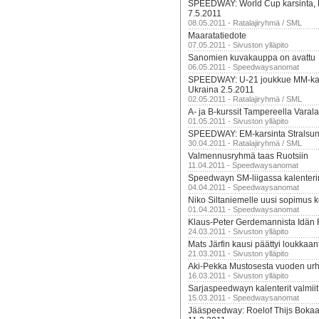
SPEEDWAY: World Cup karsinta, 
7.5.2011
08.05.2011 - Ratalajiryhmä / SML
Maaratatiedote
07.05.2011 - Sivuston ylläpito
Sanomien kuvakauppa on avattu
06.05.2011 - Speedwaysanomat
SPEEDWAY: U-21 joukkue MM-kars
Ukraina 2.5.2011
02.05.2011 - Ratalajiryhmä / SML
A- ja B-kurssit Tampereella Varala
01.05.2011 - Sivuston ylläpito
SPEEDWAY: EM-karsinta Stralsun
30.04.2011 - Ratalajiryhmä / SML
Valmennusryhmä taas Ruotsiin
11.04.2011 - Speedwaysanomat
Speedwayn SM-liigassa kalenter
04.04.2011 - Speedwaysanomat
Niko Siltaniemelle uusi sopimus 
01.04.2011 - Speedwaysanomat
Klaus-Peter Gerdemannista Idän R
24.03.2011 - Sivuston ylläpito
Mats Järfin kausi päättyi loukkaa
21.03.2011 - Sivuston ylläpito
Aki-Pekka Mustosesta vuoden urh
16.03.2011 - Sivuston ylläpito
Sarjaspeedwayn kalenterit valmiit
15.03.2011 - Speedwaysanomat
Jääspeedway: Roelof Thijs Bokaal