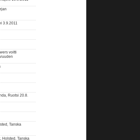
rjan
i 3.9.2011
rs voitti
aruuden
a
da, Ruotsi 20.8.
sted, Tanska
 Holsted, Tanska