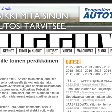
lle toinen peräkkäinen
2025
-
2024
-
2023
-
2022
-
2021
2018
-
2017
-
2016
-
2015
-
2014
2011
-
2010
-
2009
-
2008
-
2007
ides ottelu. Sateen takia ottelu jouduttiin
JÄÄSPEEDWAY: Kuljettajat MM-kars
ella joukkueella jäi yksi erä ajamatta.
29.12.2011 - Ratalajiryhmä / SML
wers 32 pisteellä, joka onnistui kukistamaan
Timo Lahti vuoden U21 kuljettaja
steen turvin. Kotijoukkue Kotkat jäi
23.12.2011 - Speedwaysanomat
 rooli. Paholaiset joutuivat ajamaan ottelun
lpailun viidennessä erässä starttikurvissa ja
Speedwaysanomien hintaan tulee
13.12.2011 - Speedwaysanomat
JÄÄSPEEDWAY: Ylitornion leiri on
iöpisteen Tero Aarnio kommentoi ottelua
10.12.2011 - Ratalajiryhmä / SML
 viimeisessä erässä olisi ehkä voitu vielä