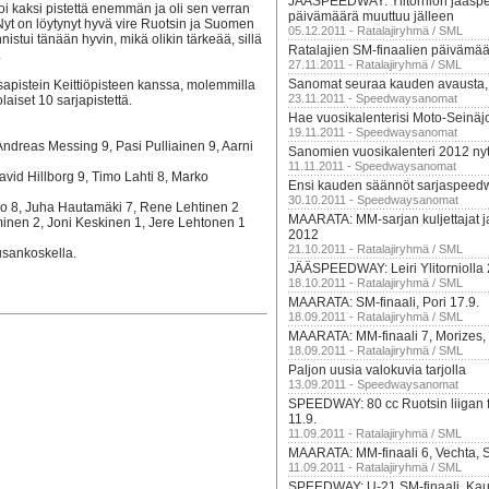
JÄÄSPEEDWAY: Ylitornion jääspe
oi kaksi pistettä enemmän ja oli sen verran
päivämäärä muuttuu jälleen
yt on löytynyt hyvä vire Ruotsin ja Suomen
05.12.2011 - Ratalajiryhmä / SML
nnistui tänään hyvin, mikä olikin tärkeää, sillä
Ratalajien SM-finaalien päivämää
.
27.11.2011 - Ratalajiryhmä / SML
Sanomat seuraa kauden avausta, le
sapistein Keittiöpisteen kanssa, molemmilla
23.11.2011 - Speedwaysanomat
laiset 10 sarjapistettä.
Hae vuosikalenterisi Moto-Seinäjo
19.11.2011 - Speedwaysanomat
ndreas Messing 9, Pasi Pulliainen 9, Aarni
Sanomien vuosikalenteri 2012 nyt 
11.11.2011 - Speedwaysanomat
avid Hillborg 9, Timo Lahti 8, Marko
Ensi kauden säännöt sarjaspeedw
30.10.2011 - Speedwaysanomat
tio 8, Juha Hautamäki 7, Rene Lehtinen 2
MAARATA: MM-sarjan kuljettajat ja
eminen 2, Joni Keskinen 1, Jere Lehtonen 1
2012
21.10.2011 - Ratalajiryhmä / SML
usankoskella.
JÄÄSPEEDWAY: Leiri Ylitorniolla 
18.10.2011 - Ratalajiryhmä / SML
MAARATA: SM-finaali, Pori 17.9.
18.09.2011 - Ratalajiryhmä / SML
MAARATA: MM-finaali 7, Morizes,
18.09.2011 - Ratalajiryhmä / SML
Paljon uusia valokuvia tarjolla
13.09.2011 - Speedwaysanomat
SPEEDWAY: 80 cc Ruotsin liigan fi
11.9.
11.09.2011 - Ratalajiryhmä / SML
MAARATA: MM-finaali 6, Vechta, 
11.09.2011 - Ratalajiryhmä / SML
SPEEDWAY: U-21 SM-finaali, Kau