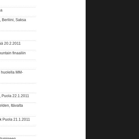
sa
 Berliini, Saksa
ää 20.2.2011
ntain finaaliin
 huolella MM-
 Puola 22.1.2011
lden, Itävalta
k Puola 21.1.2011
antumiseen