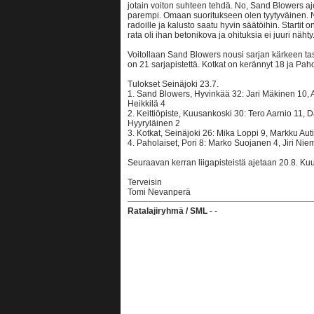
jotain voiton suhteen tehdä. No, Sand Blowers aj
parempi. Omaan suoritukseen olen tyytyväinen. N
radoille ja kalusto saatu hyvin säätöihin. Startit o
rata oli ihan betonikova ja ohituksia ei juuri nähty
Voitollaan Sand Blowers nousi sarjan kärkeen ta
on 21 sarjapistettä. Kotkat on kerännyt 18 ja Paho
Tulokset Seinäjoki 23.7.
1. Sand Blowers, Hyvinkää 32: Jari Mäkinen 10, A
Heikkilä 4
2. Keittiöpiste, Kuusankoski 30: Tero Aarnio 11, D
Hyyryläinen 2
3. Kotkat, Seinäjoki 26: Mika Loppi 9, Markku Au
4. Paholaiset, Pori 8: Marko Suojanen 4, Jiri Ni
Seuraavan kerran liigapisteistä ajetaan 20.8. Ku
Terveisin
Tomi Nevanperä
Ratalajiryhmä / SML
- -