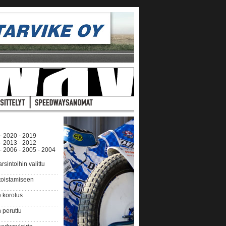
-
2020
-
2019
-
2013
-
2012
-
2006
-
2005
-
2004
intoihin valittu
 toistamiseen
 korotus
 peruttu