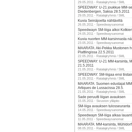
29.05.2011 - Ratalajiryhmä / SML
SPEEDWAY: U-21 joukkue MM-sem
Diedenbergen, Saksa 28.5.2011
29.05.2011 - Ratalajiryhmä / SML
Kuvia Seinäjoelta nähtävillä
26.05.2011 - Speedwaysanomat
Speedwayn SM-liiga alkoi Kotkien 
24.05.2011 - Speedwaysanomat
Kuvia nuorten MM-karsinnasta näh
23.05.2011 - Speedwaysanomat
MAARATA: Aki-Pekka Mustonen h
Plattlingissa 22.5.2011
22.05.2011 - Ratalajiryhmä / SML
SPEEDWAY: U-21 MM-karsinta, M
21.5.2011
21.05.2011 - Ratalajiryhmä / SML
SPEEDWAY: SM-liigaa ensi tiistai
21.05.2011 - Ratalajiryhmä / SML
MAARATA: Suomen edustajat MM
Artiques de Lussacissa 28.5.
21.05.2011 - Ratalajiryhmä / SML
Sade peruutti liigan avauksen
15.05.2011 - Sivuston ylläpito
SM-liiga avauksen tulosseuranta
14.05.2011 - Speedwaysanomat
Speedwayn SM-liiga alkaa lauant
11.05.2011 - Speedwaysanomat
MAARATA: MM-karsinta, Mühldorf,
08.05.2011 - Ratalajiryhmä / SML