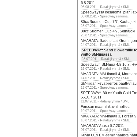
6.8.2011
06.08.2011 - Ratalajiryhmä / SML
Speedwayssa kesäloma, pian jat
03.08.2011 - Speedwaysanomat
80cc Suomen Cup 7/7, Kauhajoki
25.07.2011 - Speedwaysanomat
80cc Suomen Cup 4/7, Seinäjoki
25.07.2011 - Speedwaysanomat
MAARATA: Sade pilasi Groningeni
24.07.2011 - Ratalajiryhmä / SML
SPEEDWAY: Sand Blowersille to
voitto SM-liigassa
23.07.2011 - Ratalajiryhmä / SML
Speedwayn SM-liiga 4/8 16.7. Hy
16.07.2011 - Ratalajiryhmä / SML
MAARATA: MM-finaali 4, Marmand
14.07.2011 - Ratalajiryhmä / SML
SM-liigan kevätkierros päättyy la
13.07.2011 - Speedwaysanomat
SPEEDWAY: 80 cc Youth Gold Tro
6.-10.7.2011
11.07.2011 - Ratalajiryhmä / SML
Forssan maaratakuvat netissä
10.07.2011 - Speedwaysanomat
MAARATA: MM-finaali 3, Forssa 9
10.07.2011 - Ratalajiryhmä / SML
MAARATA Vaasa 6.7.2011
07.07.2011 - Ratalajiryhmä / SML
Kuvia U19 EM-semifinaalista näht