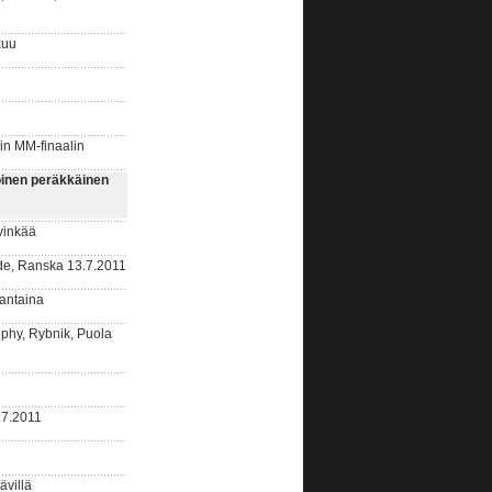
kuu
n MM-finaalin
inen peräkkäinen
vinkää
e, Ranska 13.7.2011
uantaina
phy, Rybnik, Puola
.7.2011
ävillä