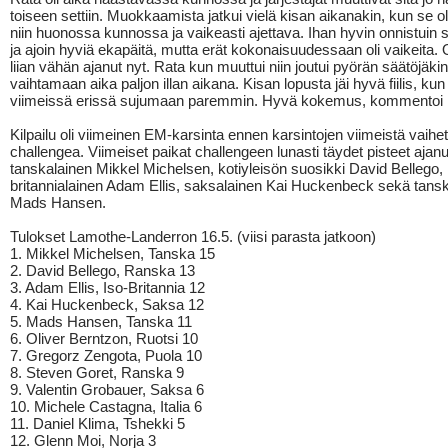
toiseen settiin. Muokkaamista jatkui vielä kisan aikanakin, kun se ol
niin huonossa kunnossa ja vaikeasti ajettava. Ihan hyvin onnistuin s
ja ajoin hyviä ekapäitä, mutta erät kokonaisuudessaan oli vaikeita.
liian vähän ajanut nyt. Rata kun muuttui niin joutui pyörän säätöjäkin
vaihtamaan aika paljon illan aikana. Kisan lopusta jäi hyvä fiilis, kun
viimeissä erissä sujumaan paremmin. Hyvä kokemus, kommentoi
Kilpailu oli viimeinen EM-karsinta ennen karsintojen viimeistä vaihet
challengea. Viimeiset paikat challengeen lunasti täydet pisteet ajanu
tanskalainen Mikkel Michelsen, kotiyleisön suosikki David Bellego, 
britannialainen Adam Ellis, saksalainen Kai Huckenbeck sekä tans
Mads Hansen.
Tulokset Lamothe-Landerron 16.5. (viisi parasta jatkoon)
1. Mikkel Michelsen, Tanska 15
2. David Bellego, Ranska 13
3. Adam Ellis, Iso-Britannia 12
4. Kai Huckenbeck, Saksa 12
5. Mads Hansen, Tanska 11
6. Oliver Berntzon, Ruotsi 10
7. Gregorz Zengota, Puola 10
8. Steven Goret, Ranska 9
9. Valentin Grobauer, Saksa 6
10. Michele Castagna, Italia 6
11. Daniel Klima, Tshekki 5
12. Glenn Moi, Norja 3