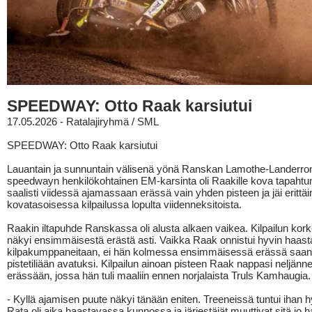
SPEEDWAY: Otto Raak karsiutui
17.05.2026 - Ratalajiryhmä / SML
SPEEDWAY: Otto Raak karsiutui
Lauantain ja sunnuntain välisenä yönä Ranskan Lamothe-Landerron
speedwayn henkilökohtainen EM-karsinta oli Raakille kova tapahtu
saalisti viidessä ajamassaan erässä vain yhden pisteen ja jäi erittäi
kovatasoisessa kilpailussa lopulta viidenneksitoista.
Raakin iltapuhde Ranskassa oli alusta alkaen vaikea. Kilpailun kor
näkyi ensimmäisestä erästä asti. Vaikka Raak onnistui hyvin haa
kilpakumppaneitaan, ei hän kolmessa ensimmäisessä erässä saan
pistetiliään avatuksi. Kilpailun ainoan pisteen Raak nappasi neljänn
erässään, jossa hän tuli maaliin ennen norjalaista Truls Kamhaugia.
- Kyllä ajamisen puute näkyi tänään eniten. Treeneissä tuntui ihan h
Rata oli aika haastavassa kunnossa ja järjestäjät muuttivat sitä jo h