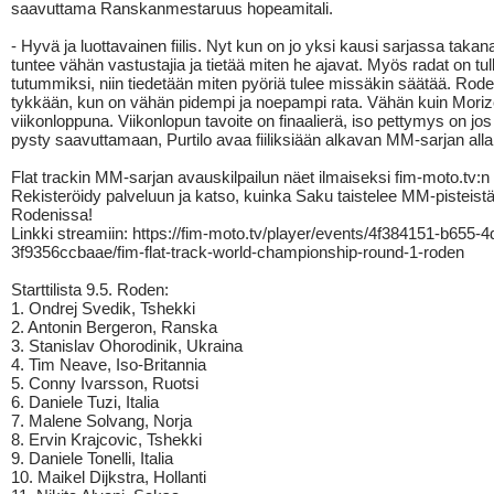
saavuttama Ranskanmestaruus hopeamitali.
- Hyvä ja luottavainen fiilis. Nyt kun on jo yksi kausi sarjassa takana
tuntee vähän vastustajia ja tietää miten he ajavat. Myös radat on tul
tutummiksi, niin tiedetään miten pyöriä tulee missäkin säätää. Rode
tykkään, kun on vähän pidempi ja noepampi rata. Vähän kuin Moriz
viikonloppuna. Viikonlopun tavoite on finaalierä, iso pettymys on jos
pysty saavuttamaan, Purtilo avaa fiiliksiään alkavan MM-sarjan alla
Flat trackin MM-sarjan avauskilpailun näet ilmaiseksi fim-moto.tv:n 
Rekisteröidy palveluun ja katso, kuinka Saku taistelee MM-pisteist
Rodenissa!
Linkki streamiin: https://fim-moto.tv/player/events/4f384151-b655-
3f9356ccbaae/fim-flat-track-world-championship-round-1-roden
Starttilista 9.5. Roden:
1. Ondrej Svedik, Tshekki
2. Antonin Bergeron, Ranska
3. Stanislav Ohorodinik, Ukraina
4. Tim Neave, Iso-Britannia
5. Conny Ivarsson, Ruotsi
6. Daniele Tuzi, Italia
7. Malene Solvang, Norja
8. Ervin Krajcovic, Tshekki
9. Daniele Tonelli, Italia
10. Maikel Dijkstra, Hollanti