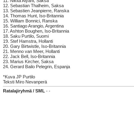
11. Nikita Alyani, Saksa
12. Sebastian Thalheim, Saksa
13. Sebastien Jeanpierre, Ranska
14. Thomas Hunt, Iso-Britannia
15. William Bonnici, Ranska
16. Santiago Arangio, Argentina
17. Ashton Boughen, Iso-Britannia
18. Saku Purtilo, Suomi
19. Stef Hamstra, Hollanti
20. Gary Birtwistle, Iso-Britannia
21. Menno van Meer, Hollanti
22. Jack Bell, Iso-Britannia
23. Marius Kircher, Saksa
24. Gerard Bailo Pelegrin, Espanja
*Kuva JP Purtilo
Teksti Miro Nevanperä
Ratalajiryhmä / SML
- -