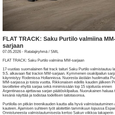
FLAT TRACK: Saku Purtilo valmiina MM
sarjaan
07.05.2026 - Ratalajiryhmä / SML
FLAT TRACK: Saku Purtilo valmiina MM-sarjaan
17-vuotias suomalainen flat track taituri Saku Purtilo valmistautuu l
9.5. alkavaan flat trackin MM-sarjaan. Kymmenen osakilpailun sarj
käynnistyy Rodenissa Hollannissa. Nuoresta iästään huolimatta Purt
MM-sarjassa jo toista vuotta. Rikkonaisen edellis kauden jälkeen Pu
tavoittelee ehyttä sarjaa sekä minimissään top 15 sijoitusta ennen
Argentinassa ajettavaa sarjan päätöskilpailua. Nuorukainen haluaa 
kesänä näyttää ja todistaa todellisen taitotasonsa.
Purtilolla on pitkän treenikauden kautta alla hyvä valmistautuminen
kauteen. Ajamisen suhteen työt aloitettiin tammikuun lopussa Espa
Onnistuneesta valmistautumisesta kertoo Sakun viikkoa takaperin