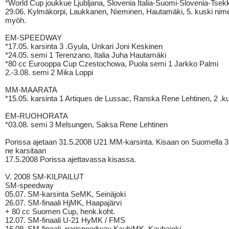
*World Cup joukkue Ljubljana, Slovenia Italia-Suomi-Slovenia-Tsekk
29.06. Kylmäkorpi, Laukkanen, Nieminen, Hautamäki, 5. kuski nim
myöh.
EM-SPEEDWAY
*17.05. karsinta 3 .Gyula, Unkari Joni Keskinen
*24.05. semi 1 Terenzano, Italia Juha Hautamäki
*80 cc Eurooppa Cup Czestochowa, Puola semi 1 Jarkko Palmi
2.-3.08. semi 2 Mika Loppi
MM-MAARATA
*15.05. karsinta 1 Artiques de Lussac, Ranska Rene Lehtinen, 2 .ku
EM-RUOHORATA
*03.08. semi 3 Melsungen, Saksa Rene Lehtinen
Porissa ajetaan 31.5.2008 U21 MM-karsinta. Kisaan on Suomella 3
ne karsitaan
17.5.2008 Porissa ajettavassa kisassa.
V. 2008 SM-KILPAILUT
SM-speedway
05.07. SM-karsinta SeMK, Seinäjoki
26.07. SM-finaali HjMK, Haapajärvi
+ 80 cc Suomen Cup, henk.koht.
12.07. SM-finaali U-21 HyMK / FMS
16.08. SM-finaali, parispeedway KauhjMK, Kauhajoki