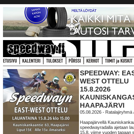
SPEEDWAY: EAS
WEST OTTELU
15.8.2026
KAUNISKANGA
HAAPAJÄRVI
05.08.2026 - Ratalajiryhmä
Haapajärvellä Kauniskanka
speedwayradalla ajetaan la
15.8. viime vuoden tapaan