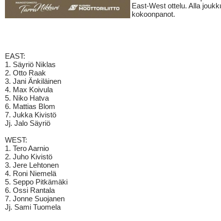
East-West ottelu. Alla jouk
kokoonpanot.
EAST:
1. Säyriö Niklas
2. Otto Raak
3. Jani Änkiläinen
4. Max Koivula
5. Niko Hatva
6. Mattias Blom
7. Jukka Kivistö
Jj. Jalo Säyriö
WEST:
1. Tero Aarnio
2. Juho Kivistö
3. Jere Lehtonen
4. Roni Niemelä
5. Seppo Pitkämäki
6. Ossi Rantala
7. Jonne Suojanen
Jj. Sami Tuomela