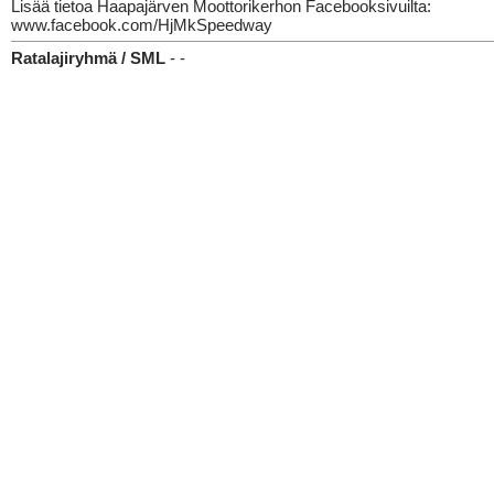
Lisää tietoa Haapajärven Moottorikerhon Facebooksivuilta:
www.facebook.com/HjMkSpeedway
Ratalajiryhmä / SML
- -