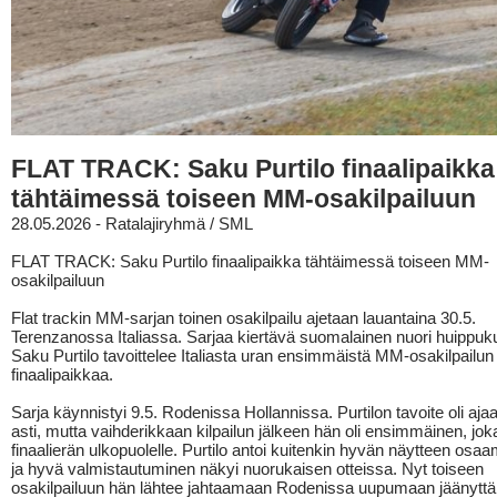
FLAT TRACK: Saku Purtilo finaalipaikka
tähtäimessä toiseen MM-osakilpailuun
28.05.2026 - Ratalajiryhmä / SML
FLAT TRACK: Saku Purtilo finaalipaikka tähtäimessä toiseen MM-
osakilpailuun
Flat trackin MM-sarjan toinen osakilpailu ajetaan lauantaina 30.5.
Terenzanossa Italiassa. Sarjaa kiertävä suomalainen nuori huippukul
Saku Purtilo tavoittelee Italiasta uran ensimmäistä MM-osakilpailun
finaalipaikkaa.
Sarja käynnistyi 9.5. Rodenissa Hollannissa. Purtilon tavoite oli ajaa 
asti, mutta vaihderikkaan kilpailun jälkeen hän oli ensimmäinen, joka
finaalierän ulkopuolelle. Purtilo antoi kuitenkin hyvän näytteen osa
ja hyvä valmistautuminen näkyi nuorukaisen otteissa. Nyt toiseen
osakilpailuun hän lähtee jahtaamaan Rodenissa uupumaan jäänyttä