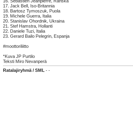
16. Sébastien Jeanpierre, Ranska
17. Jack Bell, Iso-Britannia
18. Bartosz Tymoszuk, Puola
19. Michele Guerra, Italia
20. Stanislav Ohordnik, Ukraina
21. Stef Hamstra, Hollanti
22. Daniele Tuzi, Italia
23. Gerard Bailo Pelegrin, Espanja
#moottoriliitto
*Kuva JP Purtilo
Teksti Miro Nevanperä
Ratalajiryhmä / SML
- -