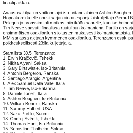
finaalipaikkaa.
Avausosakilpailun voittoon ajoi iso-britannialainen Ashton Boughen.
Hopeakorokkeelle nousi sarjan ainoa espanjalaiskuljettaja Gerard B
Pelegrin ja pronssimitali matkasi niin ikään saarelle, kun iso-britann
Tim Neave saavutti finaalissa ruutulipun kolmantena. Purtilo on sar
ensimmäisen osakilpailun sijoitusten mukaisesti kolmantenatoista. F
MM-sarjassa ajetaan kymmenen osakilpailua. Terenzanon osakilpai
poikkeuksellisesti 23:lla kuljettajalla.
Starttilista 30.5. Terenzano:
1. Ervin Krajčovič, Tshekki
2. Nikita Alyani, Saksa
3. Gary Birtswistle, Iso-Britannia
4. Antonin Bergeron, Ranska
5. Santiago Arangio, Argentina
6. Alex Samuel Dalla Valle, Italia
7. Tim Neave, Iso-Britannia
8. Daniele Tonelli, Italia
9. Ashton Boughen, Iso-Britannia
10. William Bonnici, Ranska
11. Sammy Halbert, USA
12. Saku Purtilo, Suomi
13. Ondrej Svědík, Tshekki
14. Thomas Hunt, Iso-Britannia
15. Sebastian Thalheim, Saksa