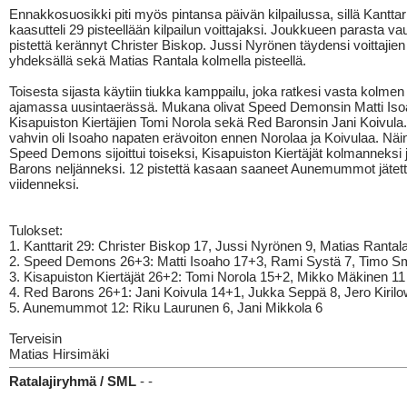
Ennakkosuosikki piti myös pintansa päivän kilpailussa, sillä Kanttari
kaasutteli 29 pisteellään kilpailun voittajaksi. Joukkueen parasta vau
pistettä kerännyt Christer Biskop. Jussi Nyrönen täydensi voittajien
yhdeksällä sekä Matias Rantala kolmella pisteellä.
Toisesta sijasta käytiin tiukka kamppailu, joka ratkesi vasta kolme
ajamassa uusintaerässä. Mukana olivat Speed Demonsin Matti Iso
Kisapuiston Kiertäjien Tomi Norola sekä Red Baronsin Jani Koivula
vahvin oli Isoaho napaten erävoiton ennen Norolaa ja Koivulaa. Näin
Speed Demons sijoittui toiseksi, Kisapuiston Kiertäjät kolmanneksi
Barons neljänneksi. 12 pistettä kasaan saaneet Aunemummot jätett
viidenneksi.
Tulokset:
1. Kanttarit 29: Christer Biskop 17, Jussi Nyrönen 9, Matias Rantal
2. Speed Demons 26+3: Matti Isoaho 17+3, Rami Systä 7, Timo S
3. Kisapuiston Kiertäjät 26+2: Tomi Norola 15+2, Mikko Mäkinen 11
4. Red Barons 26+1: Jani Koivula 14+1, Jukka Seppä 8, Jero Kirilo
5. Aunemummot 12: Riku Laurunen 6, Jani Mikkola 6
Terveisin
Matias Hirsimäki
Ratalajiryhmä / SML
- -