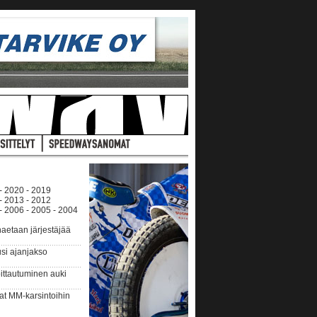
-
2020
-
2019
-
2013
-
2012
-
2006
-
2005
-
2004
etaan järjestäjää
si ajanjakso
ttautuminen auki
 MM-karsintoihin