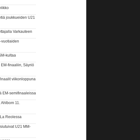
iikko
tiä joukkueiden U21
tajalla Varkauteen
-vuotiaiden
SM-kultaa
M-finaaliin, Säyriö
naalit viikonloppuna
 EM-semifinaaleissa
 Ahlbom 11.
 La Reolessa
siutuivat U21 MM-