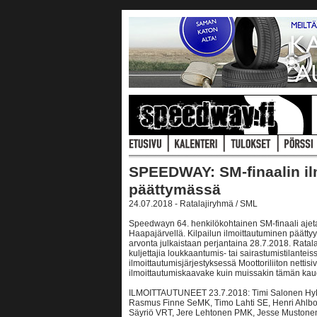
SPEEDWAY: SM-finaalin il
päättymässä
24.07.2018 - Ratalajiryhmä / SML
Speedwayn 64. henkilökohtainen SM-finaali ajet
Haapajärvellä. Kilpailun ilmoittautuminen päätty
arvonta julkaistaan perjantaina 28.7.2018. Rata
kuljettajia loukkaantumis- tai sairastumistilante
ilmoittautumisjärjestyksessä Moottoriliiton netti
ilmoittautumiskaavake kuin muissakin tämän kaude
ILMOITTAUTUNEET 23.7.2018: Timi Salonen HyMK
Rasmus Finne SeMK, Timo Lahti SE, Henri Ahlbo
Säyriö VRT, Jere Lehtonen PMK, Jesse Mustone