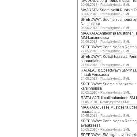
MAARATA: Jörg Tebbe mestari Te
10.06.2018 - Ratalajiryhmä / SML
MAARATA: Suomi voitti Ruotsin T
08.06.2018 - Ratalajiryhmä / SML
SPEEDWAY: Suomen tie nousi py
Nationsissa
06.06.2018 - Ratalajiryhmä / SML
MAARATA: Ahlbom ja Mustonen j
MM-karsinnoissa
02.06.2018 - Ratalajiryhmä / SML
SPEEDWAY: Porin Nopea Racing 
27.05.2018 - Ratalajiryhmä / SML
SPEEDWAY: Kotkat haastaa Pori
sunnuntaina
24.05.2018 - Ratalajiryhmä / SML
RATALAJIT: Speedwayn SM-finaal
finaali Forssassa
24.05.2018 - Ratalajiryhmä / SML
SPEEDWAY: Suomalaiset karsiutu
karsinnoissa
20.05.2018 - Ratalajiryhmä / SML
RATALAJIT: Ilmoittautuminen SM-f
11.05.2018 - Ratalajiryhmä / SML
MAARATA: Jesse Mustoselta upe
maaradalla
10.05.2018 - Ratalajiryhmä / SML
SPEEDWAY: Porin Nopea Racing vo
avauksessa
10.05.2018 - Ratalajiryhmä / SML
SPEEDWAY: SM-liigan avaus hela