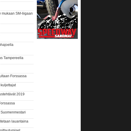
 mukaan SM-liigaan
e
hajoella
us Tampereella
ltaan Forssassa
uljettajat
tustehtävät 2019
Forssassa
 Suomenmestari
etaan lauantaina
ittautumiset