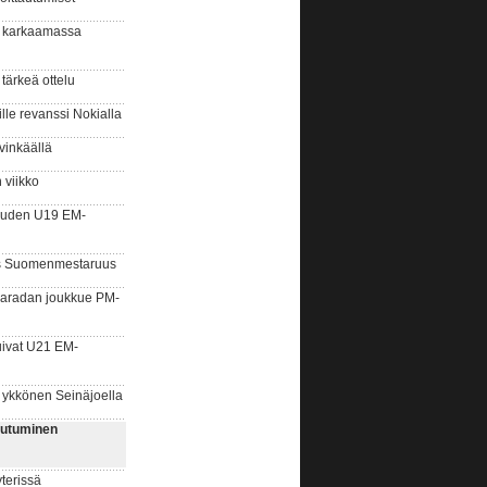
 karkaamassa
ärkeä ottelu
e revanssi Nokialla
inkäällä
 viikko
auden U19 EM-
s Suomenmestaruus
aradan joukkue PM-
ivat U21 EM-
ykkönen Seinäjoella
autuminen
terissä