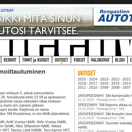
moittautuminen
2025
-
2024
-
2023
-
2022
-
2021
2018
-
2017
-
2016
-
2015
-
2014
2011
-
2010
-
2009
-
2008
-
2007
aan elokuun 5. päivä sunnuntaina
JÄÄSPEEDWAY: SM-karsinnalle ha
y 26. heinäkuuta kello 23.59 ja ajokaavion
22.12.2018 - Ratalajiryhmä / SML
lajiryhmä varaa oikeuden ottaa mukaan
SPEEDWAY: SM-liigassa alkaa uu
issa myös em. päivien jälkeen
19.12.2018 - Ratalajiryhmä / SML
sivujen kautta. Käytössä on sama
n SM-finaaleissa, ei siis Motti-järjestelmä.
JÄÄSPEEDWAY: SM-finaaliin ilmoi
19.12.2018 - Ratalajiryhmä / SML
, Antti Vuolas HjMK, Niilo Vuolas HjMK,
JÄÄSPEEDWAY: Suomen edustajat
m SeMK, Niko Siltaniemi HjMK, Niklas
valittu
n VRT, Teemu Lahti KMMK, Tero Aarnio VRT,
13.12.2018 - Ratalajiryhmä / SML