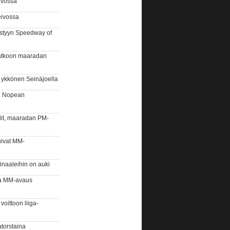
ivossa
eivossa
styyn Speedway of
atkoon maaradan
ykkönen Seinäjoella
n Nopean
it, maaradan PM-
ivat MM-
inaaleihin on auki
a MM-avaus
ittoon liiga-
torstaina