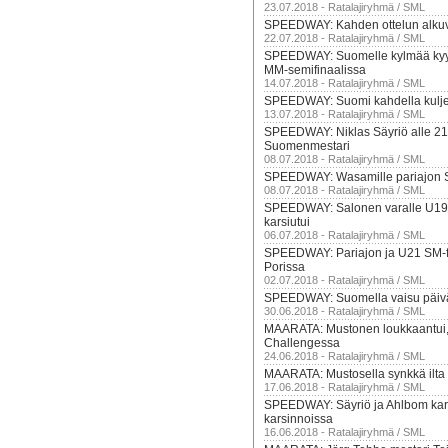
23.07.2018 - Ratalajiryhmä / SML
SPEEDWAY: Kahden ottelun alkuv
22.07.2018 - Ratalajiryhmä / SML
SPEEDWAY: Suomelle kylmää kyy
MM-semifinaalissa
14.07.2018 - Ratalajiryhmä / SML
SPEEDWAY: Suomi kahdella kuljet
13.07.2018 - Ratalajiryhmä / SML
SPEEDWAY: Niklas Säyriö alle 21
Suomenmestari
08.07.2018 - Ratalajiryhmä / SML
SPEEDWAY: Wasamille pariajon 
08.07.2018 - Ratalajiryhmä / SML
SPEEDWAY: Salonen varalle U19 E
karsiutui
06.07.2018 - Ratalajiryhmä / SML
SPEEDWAY: Pariajon ja U21 SM-fi
Porissa
02.07.2018 - Ratalajiryhmä / SML
SPEEDWAY: Suomella vaisu päivä
30.06.2018 - Ratalajiryhmä / SML
MAARATA: Mustonen loukkaantui,
Challengessa
24.06.2018 - Ratalajiryhmä / SML
MAARATA: Mustosella synkkä ilta
17.06.2018 - Ratalajiryhmä / SML
SPEEDWAY: Säyriö ja Ahlbom kar
karsinnoissa
16.06.2018 - Ratalajiryhmä / SML