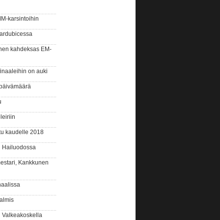
-karsintoihin
ardubicessa
onen kahdeksas EM-
inaaleihin on auki
 päivämäärä
u
eiriin
u kaudelle 2018
n Hailuodossa
stari, Kankkunen
aalissa
almis
 Valkeakoskella