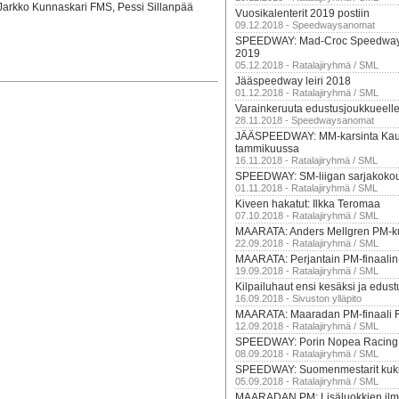
Jarkko Kunnaskari FMS, Pessi Sillanpää
Vuosikalenterit 2019 postiin
09.12.2018 - Speedwaysanomat
SPEEDWAY: Mad-Croc Speedway
2019
05.12.2018 - Ratalajiryhmä / SML
Jääspeedway leiri 2018
01.12.2018 - Ratalajiryhmä / SML
Varainkeruuta edustusjoukkueell
28.11.2018 - Speedwaysanomat
JÄÄSPEEDWAY: MM-karsinta Kau
tammikuussa
16.11.2018 - Ratalajiryhmä / SML
SPEEDWAY: SM-liigan sarjakoko
01.11.2018 - Ratalajiryhmä / SML
Kiveen hakatut: Ilkka Teromaa
07.10.2018 - Ratalajiryhmä / SML
MAARATA: Anders Mellgren PM-ku
22.09.2018 - Ratalajiryhmä / SML
MAARATA: Perjantain PM-finaalin k
19.09.2018 - Ratalajiryhmä / SML
Kilpailuhaut ensi kesäksi ja edus
16.09.2018 - Sivuston ylläpito
MAARATA: Maaradan PM-finaali 
12.09.2018 - Ratalajiryhmä / SML
SPEEDWAY: Porin Nopea Racing
08.09.2018 - Ratalajiryhmä / SML
SPEEDWAY: Suomenmestarit kukit
05.09.2018 - Ratalajiryhmä / SML
MAARADAN PM: Lisäluokkien ilmo