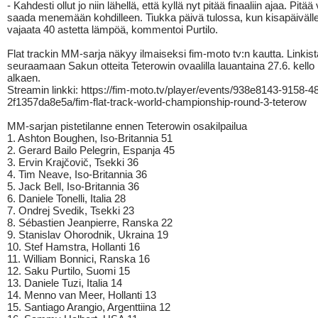
- Kahdesti ollut jo niin lähellä, että kyllä nyt pitää finaaliin ajaa. Pitä
saada menemään kohdilleen. Tiukka päivä tulossa, kun kisapäivälle
vajaata 40 astetta lämpöä, kommentoi Purtilo.
Flat trackin MM-sarja näkyy ilmaiseksi fim-moto tv:n kautta. Linkis
seuraamaan Sakun otteita Teterowin ovaalilla lauantaina 27.6. kello
alkaen.
Streamin linkki: https://fim-moto.tv/player/events/938e8143-9158-4
2f1357da8e5a/fim-flat-track-world-championship-round-3-teterow
MM-sarjan pistetilanne ennen Teterowin osakilpailua
1. Ashton Boughen, Iso-Britannia 51
2. Gerard Bailo Pelegrin, Espanja 45
3. Ervin Krajčovič, Tsekki 36
4. Tim Neave, Iso-Britannia 36
5. Jack Bell, Iso-Britannia 36
6. Daniele Tonelli, Italia 28
7. Ondrej Svedik, Tsekki 23
8. Sébastien Jeanpierre, Ranska 22
9. Stanislav Ohorodnik, Ukraina 19
10. Stef Hamstra, Hollanti 16
11. William Bonnici, Ranska 16
12. Saku Purtilo, Suomi 15
13. Daniele Tuzi, Italia 14
14. Menno van Meer, Hollanti 13
15. Santiago Arangio, Argenttiina 12