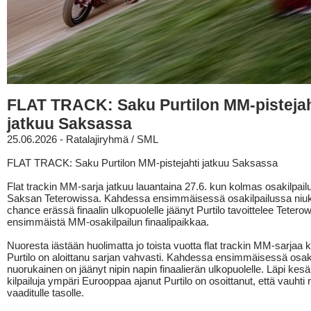
FLAT TRACK: Saku Purtilon MM-pistejah
jatkuu Saksassa
25.06.2026 - Ratalajiryhmä / SML
FLAT TRACK: Saku Purtilon MM-pistejahti jatkuu Saksassa
Flat trackin MM-sarja jatkuu lauantaina 27.6. kun kolmas osakilpail
Saksan Teterowissa. Kahdessa ensimmäisessä osakilpailussa niuka
chance erässä finaalin ulkopuolelle jäänyt Purtilo tavoittelee Tetero
ensimmäistä MM-osakilpailun finaalipaikkaa.
Nuoresta iästään huolimatta jo toista vuotta flat trackin MM-sarjaa k
Purtilo on aloittanu sarjan vahvasti. Kahdessa ensimmäisessä osak
nuorukainen on jäänyt nipin napin finaalierän ulkopuolelle. Läpi kes
kilpailuja ympäri Eurooppaa ajanut Purtilo on osoittanut, että vauhti ri
vaaditulle tasolle.