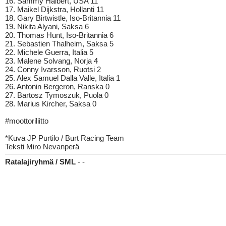
16. Sammy Halbert, USA 11
17. Maikel Dijkstra, Hollanti 11
18. Gary Birtwistle, Iso-Britannia 11
19. Nikita Alyani, Saksa 6
20. Thomas Hunt, Iso-Britannia 6
21. Sebastien Thalheim, Saksa 5
22. Michele Guerra, Italia 5
23. Malene Solvang, Norja 4
24. Conny Ivarsson, Ruotsi 2
25. Alex Samuel Dalla Valle, Italia 1
26. Antonin Bergeron, Ranska 0
27. Bartosz Tymoszuk, Puola 0
28. Marius Kircher, Saksa 0
#moottoriliitto
*Kuva JP Purtilo / Burt Racing Team
Teksti Miro Nevanperä
Ratalajiryhmä / SML
- -