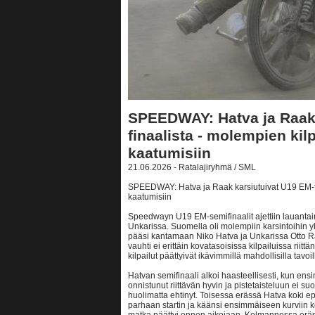
SPEEDWAY: Hatva ja Raak 
finaalista - molempien kilp
kaatumisiin
21.06.2026 - Ratalajiryhmä / SML
SPEEDWAY: Hatva ja Raak karsiutuivat U19 EM-fin
kaatumisiin
Speedwayn U19 EM-semifinaalit ajettiin lauanta
Unkarissa. Suomella oli molempiin karsintoihin 
pääsi kantamaan Niko Hatva ja Unkarissa Otto 
vauhti ei erittäin kovatasoisissa kilpailuissa riit
kilpailut päättyivät ikävimmillä mahdollisilla tavoil
Hatvan semifinaali alkoi haasteellisesti, kun ens
onnistunut riittävän hyvin ja pistetaisteluun ei 
huolimatta ehtinyt. Toisessa erässä Hatva koki e
parhaan startin ja käänsi ensimmäiseen kurviin ke