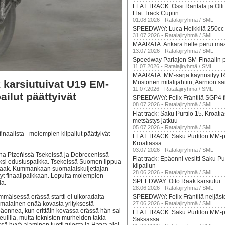
FLAT TRACK: Ossi Rantala ja Oll
Flat Track Cupiin
01.08.2026 - Ratalajiryhmä / SML
SPEEDWAY: Luca Heikkilä 250cc
31.07.2026 - Ratalajiryhmä / SML
MAARATA: Ankara helle perui m
13.07.2026 - Ratalajiryhmä / SML
Speedway Pariajon SM-Finaalin p
11.07.2026 - Ratalajiryhmä / SML
MAARATA: MM-sarja käynnsityy R
karsiutuivat U19 EM-
Mustonen mitalijahtiin, Aarnion sar
11.07.2026 - Ratalajiryhmä / SML
ailut päättyivät
SPEEDWAY: Felix Fräntilä SGP4 fi
08.07.2026 - Ratalajiryhmä / SML
Flat track: Saku Purtilo 15. Kroatia
metsästys jatkuu
05.07.2026 - Ratalajiryhmä / SML
aalista - molempien kilpailut päättyivät
FLAT TRACK: Saku Purtilon MM-pis
Kroatiassa
03.07.2026 - Ratalajiryhmä / SML
ina Plzeňissä Tsekeissä ja Debrecenissä
Flat track: Epäonni vesitti Saku P
yksi edustuspaikka. Tsekeissä Suomen lippua
kilpailun
Raak. Kummankaan suomalaiskuljettajan
28.06.2026 - Ratalajiryhmä / SML
tänyt finaalipaikkaan. Lopulta molempien
SPEEDWAY: Otto Raak karsiutui
la.
28.06.2026 - Ratalajiryhmä / SML
immäisessä erässä startti ei ulkoradalta
SPEEDWAY: Felix Fräntilä neljästo
suomalainen enää kovasta yrityksestä
27.06.2026 - Ratalajiryhmä / SML
päonnea, kun erittäin kovassa erässä hän sai
FLAT TRACK: Saku Purtilon MM-pis
ulilla, mutta teknisten murheiden takia
Saksassa