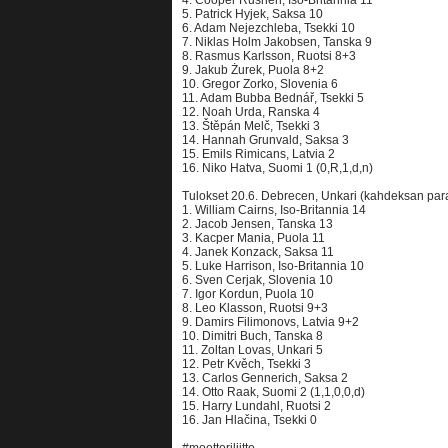
4. Cooper Rushen, Iso-Britannia 11
5. Patrick Hyjek, Saksa 10
6. Adam Nejezchleba, Tsekki 10
7. Niklas Holm Jakobsen, Tanska 9
8. Rasmus Karlsson, Ruotsi 8+3
9. Jakub Żurek, Puola 8+2
10. Gregor Zorko, Slovenia 6
11. Adam Bubba Bednář, Tsekki 5
12. Noah Urda, Ranska 4
13. Štěpán Melč, Tsekki 3
14. Hannah Grunvald, Saksa 3
15. Emils Rimicans, Latvia 2
16. Niko Hatva, Suomi 1 (0,R,1,d,n)
Tulokset 20.6. Debrecen, Unkari (kahdeksan para
1. William Cairns, Iso-Britannia 14
2. Jacob Jensen, Tanska 13
3. Kacper Mania, Puola 11
4. Janek Konzack, Saksa 11
5. Luke Harrison, Iso-Britannia 10
6. Sven Cerjak, Slovenia 10
7. Igor Kordun, Puola 10
8. Leo Klasson, Ruotsi 9+3
9. Damirs Filimonovs, Latvia 9+2
10. Dimitri Buch, Tanska 8
11. Zoltan Lovas, Unkari 5
12. Petr Kvěch, Tsekki 3
13. Carlos Gennerich, Saksa 2
14. Otto Raak, Suomi 2 (1,1,0,0,d)
15. Harry Lundahl, Ruotsi 2
16. Jan Hlačina, Tsekki 0