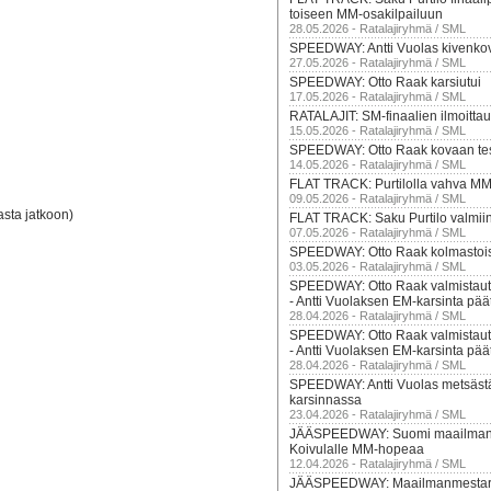
toiseen MM-osakilpailuun
28.05.2026 - Ratalajiryhmä / SML
SPEEDWAY: Antti Vuolas kivenko
27.05.2026 - Ratalajiryhmä / SML
SPEEDWAY: Otto Raak karsiutui
17.05.2026 - Ratalajiryhmä / SML
RATALAJIT: SM-finaalien ilmoittau
15.05.2026 - Ratalajiryhmä / SML
SPEEDWAY: Otto Raak kovaan tes
14.05.2026 - Ratalajiryhmä / SML
FLAT TRACK: Purtilolla vahva M
09.05.2026 - Ratalajiryhmä / SML
sta jatkoon)
FLAT TRACK: Saku Purtilo valmii
07.05.2026 - Ratalajiryhmä / SML
SPEEDWAY: Otto Raak kolmastois
03.05.2026 - Ratalajiryhmä / SML
SPEEDWAY: Otto Raak valmistaut
- Antti Vuolaksen EM-karsinta pää
28.04.2026 - Ratalajiryhmä / SML
SPEEDWAY: Otto Raak valmistaut
- Antti Vuolaksen EM-karsinta pää
28.04.2026 - Ratalajiryhmä / SML
SPEEDWAY: Antti Vuolas metsäst
karsinnassa
23.04.2026 - Ratalajiryhmä / SML
JÄÄSPEEDWAY: Suomi maailmanm
Koivulalle MM-hopeaa
12.04.2026 - Ratalajiryhmä / SML
JÄÄSPEEDWAY: Maailmanmestaru