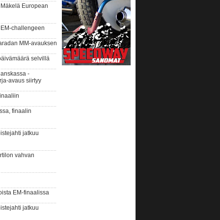
i Mäkelä European
 EM-challengeen
aaradan MM-avauksen
äivämäärä selvillä
anskassa -
ja-avaus siirtyy
naaliin
ssa, finaalin
tejahti jatkuu
urtilon vahvan
ista EM-finaalissa
tejahti jatkuu