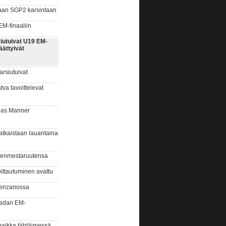
aan SGP2 karsintaan
M-finaaliin
iutuivat U19 EM-
äättyivät
rsiutuivat
a tavoittelevat
ias Manner
kaistaan lauantaina
enmestaruutensa
ittautuminen avattu
erenzanossa
radan EM-
paikka tähtäimessä