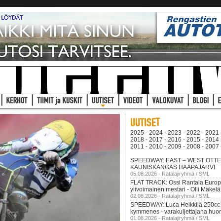
2025
-
2024
-
2023
-
2022
-
2021
2018
-
2017
-
2016
-
2015
-
2014
2011
-
2010
-
2009
-
2008
-
2007
SPEEDWAY: EAST – WEST OTTEL
KAUNISKANGAS HAAPAJÄRVI
05.08.2026 - Ratalajiryhmä / SML
FLAT TRACK: Ossi Rantala Euro
ylivoimainen mestari - Olli Mäkelä
02.08.2026 - Ratalajiryhmä / SML
SPEEDWAY: Luca Heikkilä 250cc
kymmenes - varakuljettajana huom
01.08.2026 - Ratalajiryhmä / SML