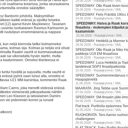
 hyvä ajaminen tuotti tulosta ja Hatva ajoi
25.06.2026 - Ratalajiryhmä / SML
 oli osallisena kolarissa, jonka seurauksena
SPEEDWAY: Otto Raak kiven kov
tumisilta onneksi säästyttiin.
25.06.2026 - Ratalajiryhmä / SML
SPEEDWAY: Felix Fräntilä 190cc E
tosz Banborin johdolla. Maksymillian
24.06.2026 - Ratalajiryhmä / SML
een kaikki eränsä ja sijoittui toiseksi.
SPEEDWAY: Hatva ja Raak kars
et (12) ajanut Kevin Ma∤kiewicz. Tasaisen
finaalista - molempien kilpailut p
in uusinta ruotsalaisen Rasmus Karlssonin ja
kaatumisiin
utti ruutulipun ensimmäisenä ja nappasi
21.06.2026 - Ratalajiryhmä / SML
SPEEDWAY: Heikkilä ja Manner ka
, kun neljä kierrosta taittui kolmanneksi
18.06.2026 - Ratalajiryhmä / SML
ama, kolmas sija. Kolmas ja neljäs erä olivat
SPEEDWAY: Otto Raak ja Niko Hatv
olimatta Raakin vauhti ei kummassakaan
paikkoja U19 EM-finaalissa
Raak sai ulkoradalta hyvän startin, mutta
16.06.2026 - Ratalajiryhmä / SML
sella kaatumiseen. Onneksi tilanteessa ei
SPEEDWAY: Luca Heikkilä ja Top
taistelevat SGP3 finaalipaikoista
15.06.2026 - Ratalajiryhmä / SML
n tuntui hyvältä ja sujuvalta, mutta vauhti ei
SPEEDWAY: Suomenmestaruus rat
sä erässä pyörä vaan luisui alta, onneksi ei
Haapajärvellä
ajettavaa U21 MM-karsintaa, kommentoi Raak.
11.06.2026 - Ratalajiryhmä / SML
lliam Cairns, joka menetti viidessä erässä
MAARATA: Jörg Tebbe uusi Suom
ätteeksi viimeisestä jatkopaikasta nähtiin
07.06.2026 - Ratalajiryhmä / SML
ainen Leo Klasson ja latvialainen Damirs
SPEEDWAY: SM-finaalin jälki-ilmo
son vei pidemmän korren ja lunasti
04.06.2026 - Ratalajiryhmä / SML
Flat track: Purtilolla epäonnea T
31.05.2026 - Ratalajiryhmä / SML
jatkoon)
RUOHORATA: Tero Aarnio ruoho
challengeen
29.05.2026 - Ratalajiryhmä / SML
FLAT TRACK: Saku Purtilo finaali