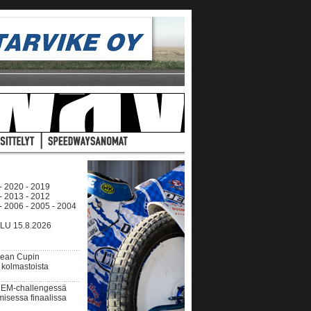
-
2020
-
2019
-
2013
-
2012
-
2006
-
2005
-
2004
U 15.8.2026
pean Cupin
 kolmastoista
 EM-challengessä
isessa finaalissa