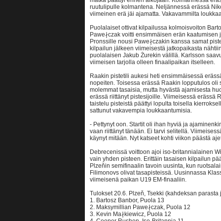
matka päättyi ennen aikojaan. Kolmannessa erässä
ruutulipulle kolmantena. Neljännessä erässä Niko
viimeinen erä jäi ajamatta. Vakavammilta loukkaan
Puolalaiset ottivat kilpailussa kolmoisvoiton Bar
Pawe∤czak voitti ensimmäisen erän kaatumisen jälk
Pronssille nousi Pawe∤czakin kanssa samat piste
kilpailun jälkeen viimeisestä jatkopaikasta nähti
puolalaisen Jakub Żurekin välillä. Karlsson saav
viimeisen tarjolla olleen finaalipaikan itselleen.
Raakin pistetili aukesi heti ensimmäisessä erässä
nopeiten. Toisessa erässä Raakin lopputulos oli s
molemmat tasaisia, mutta hyvästä ajamisesta hu
erässä riittänyt pistesijoille. Viimeisessä erässä 
taistelu pisteistä päättyi lopulta toisella kierrok
sattunut vakavempia loukkaantumisia.
- Pettynyt oon. Startit oli ihan hyviä ja ajaminenki
vaan riittänyt tänään. Ei tarvi selitellä. Viimeises
käynyt mitään. Nyt katseet kohti viikon päästä 
Debrecenissä voittoon ajoi iso-britannialainen Wi
vain yhden pisteen. Erittäin tasaisen kilpailun pä
Plzeňin semifinaalin tavoin uusinta, kun ruotsal
Filimonovs olivat tasapisteissä. Uusinnassa Klas
viimeisenä paikan U19 EM-finaaliin.
Tulokset 20.6. Plzeň, Tsekki (kahdeksan parasta 
1. Bartosz Banbor, Puola 13
2. Maksymillian Pawe∤czak, Puola 12
3. Kevin Ma∤kiewicz, Puola 12