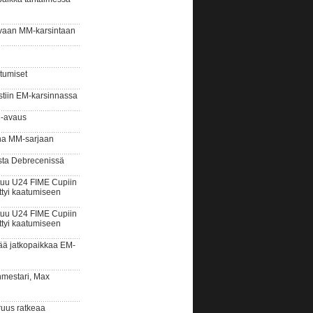
vaan MM-karsintaan
tumiset
tiin EM-karsinnassa
M-avaus
na MM-sarjaan
ta Debrecenissä
uu U24 FIME Cupiin
ttyi kaatumiseen
uu U24 FIME Cupiin
ttyi kaatumiseen
ää jatkopaikkaa EM-
estari, Max
us ratkeaa