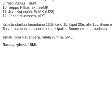
9. Niilo Vuolas, HjMK
10. Seppo Pitkämäki, SeMK
11. Jere Kujanpää, SeMK (U23)
12. Jesse Mustonen, VRT
Kilpailu starttaa lauantaina 13.6. kello 15. Liput 20e, alle 15v. ilmaise
Tervetuloa seuraamaan tiukkaa kilpailua Suomenmestaruudesta.
Teksti Tomi Nevanperä, ratalajiryhmä, SML
Ratalajiryhmä / SML
- -