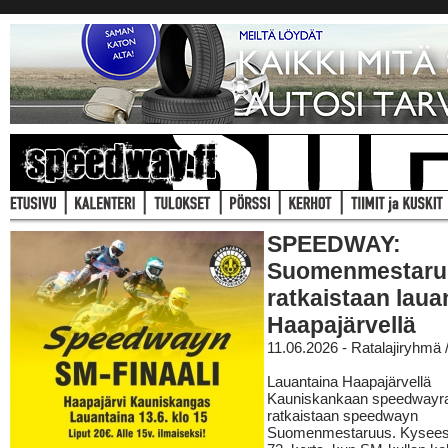
SPEEDWAY:
Suomenmestaru
ratkaistaan laua
Haapajärvellä
11.06.2026 - Ratalajiryhmä
Lauantaina Haapajärvellä
Kauniskankaan speedwayra
ratkaistaan speedwayn
Suomenmestaruus. Kysees