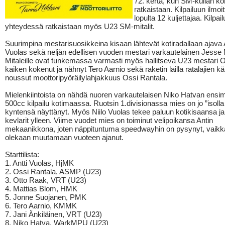
72. kerta, kun SM-kullan ko
ratkaistaan. Kilpailuun ilmoit
lopulta 12 kuljettajaa. Kilpai
yhteydessä ratkaistaan myös U23 SM-mitalit.
Suurimpina mestarisuosikkeina kisaan lähtevät kotiradallaan ajava A
Vuolas sekä neljän edellisen vuoden mestari varkautelainen Jesse
Mitaleille ovat tunkemassa varmasti myös hallitseva U23 mestari 
kaiken kokenut ja nähnyt Tero Aarnio sekä raketin lailla ratalajien k
noussut moottoripyöräilylahjakkuus Ossi Rantala.
Mielenkiintoista on nähdä nuoren varkautelaisen Niko Hatvan ens
500cc kilpailu kotimaassa. Ruotsin 1.divisionassa mies on jo ”isolla
kyntensä näyttänyt. Myös Niilo Vuolas tekee paluun kotikisaansa j
kevlarit ylleen. Viime vuodet mies on toiminut velipoikansa Antin
mekaanikkona, joten näppituntuma speedwayhin on pysynyt, vaikka
olekaan muutamaan vuoteen ajanut.
Starttilista:
1. Antti Vuolas, HjMK
2. Ossi Rantala, ASMP (U23)
3. Otto Raak, VRT (U23)
4. Mattias Blom, HMK
5. Jonne Suojanen, PMK
6. Tero Aarnio, KMMK
7. Jani Änkiläinen, VRT (U23)
8. Niko Hatva, WarkMPU (U23)