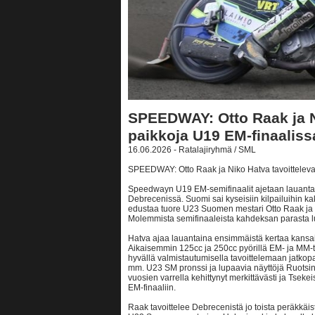
SPEEDWAY: Otto Raak ja Ni
paikkoja U19 EM-finaaliss
16.06.2026 - Ratalajiryhmä / SML
SPEEDWAY: Otto Raak ja Niko Hatva tavoitteleva
Speedwayn U19 EM-semifinaalit ajetaan lauantai
Debrecenissä. Suomi sai kyseisiin kilpailuihin 
edustaa tuore U23 Suomen mestari Otto Raak ja
Molemmista semifinaaleista kahdeksan parasta l
Hatva ajaa lauantaina ensimmäistä kertaa kansai
Aikaisemmin 125cc ja 250cc pyörillä EM- ja MM-ta
hyvällä valmistautumisella tavoittelemaan jatko
mm. U23 SM pronssi ja lupaavia näyttöjä Ruotsi
vuosien varrella kehittynyt merkittävästi ja Tsek
EM-finaaliin.
Raak tavoittelee Debrecenistä jo toista peräkkäi