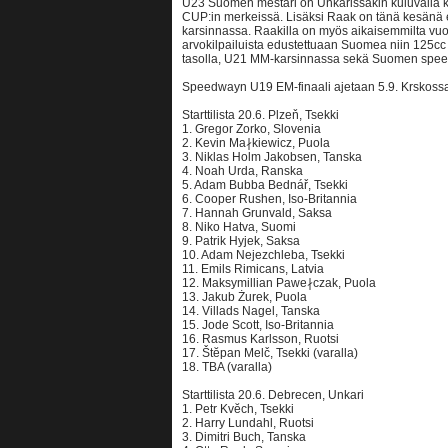
U23 Suomen mestari on Unkarissakin kuluvalla ka
CUP:in merkeissä. Lisäksi Raak on tänä kesänä
karsinnassa. Raakilla on myös aikaisemmilta vuo
arvokilpailuista edustettuaan Suomea niin 125cc
tasolla, U21 MM-karsinnassa sekä Suomen sp
Speedwayn U19 EM-finaali ajetaan 5.9. Krskoss
Starttilista 20.6. Plzeň, Tsekki
1. Gregor Zorko, Slovenia
2. Kevin Ma∤kiewicz, Puola
3. Niklas Holm Jakobsen, Tanska
4. Noah Urda, Ranska
5. Adam Bubba Bednář, Tsekki
6. Cooper Rushen, Iso-Britannia
7. Hannah Grunvald, Saksa
8. Niko Hatva, Suomi
9. Patrik Hyjek, Saksa
10. Adam Nejezchleba, Tsekki
11. Emils Rimicans, Latvia
12. Maksymillian Pawe∤czak, Puola
13. Jakub Żurek, Puola
14. Villads Nagel, Tanska
15. Jode Scott, Iso-Britannia
16. Rasmus Karlsson, Ruotsi
17. Štĕpan Melč, Tsekki (varalla)
18. TBA (varalla)
Starttilista 20.6. Debrecen, Unkari
1. Petr Kvĕch, Tsekki
2. Harry Lundahl, Ruotsi
3. Dimitri Buch, Tanska