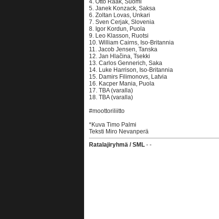
4. Otto Raak, Suomi
5. Janek Konzack, Saksa
6. Zoltan Lovas, Unkari
7. Sven Cerjak, Slovenia
8. Igor Kordun, Puola
9. Leo Klasson, Ruotsi
10. William Cairns, Iso-Britannia
11. Jacob Jensen, Tanska
12. Jan Hlačina, Tsekki
13. Carlos Gennerich, Saka
14. Luke Harrison, Iso-Britannia
15. Damirs Filimonovs, Latvia
16. Kacper Mania, Puola
17. TBA (varalla)
18. TBA (varalla)
#moottoriliitto
*Kuva Timo Palmi
Teksti Miro Nevanperä
Ratalajiryhmä / SML
- -