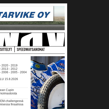
-
2020
-
2019
-
2013
-
2012
-
2006
-
2005
-
2004
U 15.8.2026
pean Cupin
 kolmastoista
 EM-challengessä
isessa finaalissa