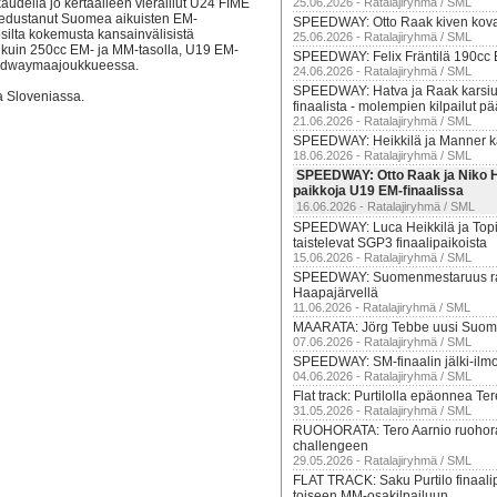
udella jo kertaalleen vieraillut U24 FIME
25.06.2026 - Ratalajiryhmä / SML
 edustanut Suomea aikuisten EM-
SPEEDWAY: Otto Raak kiven kov
silta kokemusta kansainvälisistä
25.06.2026 - Ratalajiryhmä / SML
 kuin 250cc EM- ja MM-tasolla, U19 EM-
SPEEDWAY: Felix Fräntilä 190cc E
eedwaymaajoukkueessa.
24.06.2026 - Ratalajiryhmä / SML
SPEEDWAY: Hatva ja Raak karsiu
a Sloveniassa.
finaalista - molempien kilpailut pä
21.06.2026 - Ratalajiryhmä / SML
SPEEDWAY: Heikkilä ja Manner ka
18.06.2026 - Ratalajiryhmä / SML
SPEEDWAY: Otto Raak ja Niko Ha
paikkoja U19 EM-finaalissa
16.06.2026 - Ratalajiryhmä / SML
SPEEDWAY: Luca Heikkilä ja Top
taistelevat SGP3 finaalipaikoista
15.06.2026 - Ratalajiryhmä / SML
SPEEDWAY: Suomenmestaruus rat
Haapajärvellä
11.06.2026 - Ratalajiryhmä / SML
MAARATA: Jörg Tebbe uusi Suom
07.06.2026 - Ratalajiryhmä / SML
SPEEDWAY: SM-finaalin jälki-ilmo
04.06.2026 - Ratalajiryhmä / SML
Flat track: Purtilolla epäonnea T
31.05.2026 - Ratalajiryhmä / SML
RUOHORATA: Tero Aarnio ruoho
challengeen
29.05.2026 - Ratalajiryhmä / SML
FLAT TRACK: Saku Purtilo finaali
toiseen MM-osakilpailuun