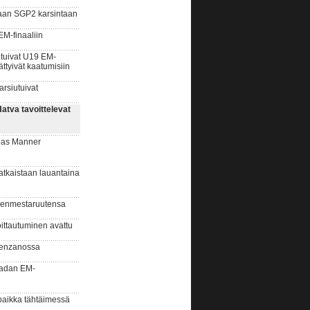
aan SGP2 karsintaan
M-finaaliin
tuivat U19 EM-
ättyivät kaatumisiin
rsiutuivat
tva tavoittelevat
ias Manner
kaistaan lauantaina
enmestaruutensa
ittautuminen avattu
erenzanossa
radan EM-
paikka tähtäimessä