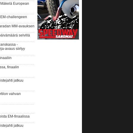
i Mäkelä European
 EM-challengeen
aaradan MM-avauksen
äivämäärä selvillä
anskassa -
ja-avaus siirtyy
naaliin
ssa, finaalin
tejahti jatkuu
urtilon vahvan
ista EM-finaalissa
tejahti jatkuu