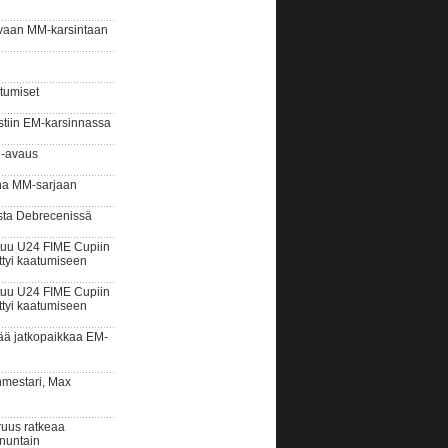
vaan MM-karsintaan
tumiset
tiin EM-karsinnassa
M-avaus
na MM-sarjaan
ta Debrecenissä
uu U24 FIME Cupiin
ttyi kaatumiseen
uu U24 FIME Cupiin
ttyi kaatumiseen
ää jatkopaikkaa EM-
estari, Max
us ratkeaa
nuntain