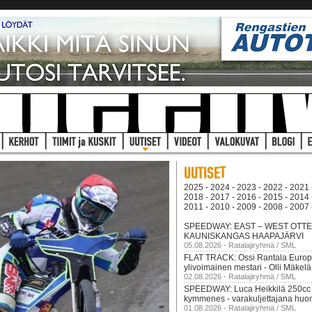
2025
-
2024
-
2023
-
2022
-
2021
2018
-
2017
-
2016
-
2015
-
2014
2011
-
2010
-
2009
-
2008
-
2007
SPEEDWAY: EAST – WEST OTTEL
KAUNISKANGAS HAAPAJÄRVI
05.08.2026 - Ratalajiryhmä / SML
FLAT TRACK: Ossi Rantala Euro
ylivoimainen mestari - Olli Mäkelä
02.08.2026 - Ratalajiryhmä / SML
SPEEDWAY: Luca Heikkilä 250cc
kymmenes - varakuljettajana huom
01.08.2026 - Ratalajiryhmä / SML