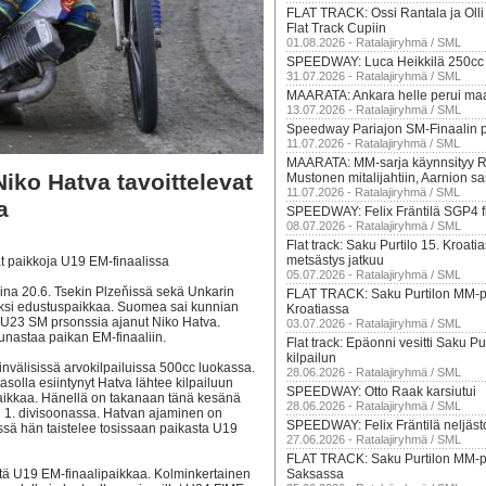
FLAT TRACK: Ossi Rantala ja Oll
Flat Track Cupiin
01.08.2026 - Ratalajiryhmä / SML
SPEEDWAY: Luca Heikkilä 250cc
31.07.2026 - Ratalajiryhmä / SML
MAARATA: Ankara helle perui m
13.07.2026 - Ratalajiryhmä / SML
Speedway Pariajon SM-Finaalin p
11.07.2026 - Ratalajiryhmä / SML
MAARATA: MM-sarja käynnsityy R
ko Hatva tavoittelevat
Mustonen mitalijahtiin, Aarnion sar
11.07.2026 - Ratalajiryhmä / SML
a
SPEEDWAY: Felix Fräntilä SGP4 fi
08.07.2026 - Ratalajiryhmä / SML
Flat track: Saku Purtilo 15. Kroatia
metsästys jatkuu
t paikkoja U19 EM-finaalissa
05.07.2026 - Ratalajiryhmä / SML
na 20.6. Tsekin Plzeňissä sekä Unkarin
FLAT TRACK: Saku Purtilon MM-pis
kaksi edustuspaikkaa. Suomea sai kunnian
Kroatiassa
 U23 SM prsonssia ajanut Niko Hatva.
03.07.2026 - Ratalajiryhmä / SML
unastaa paikan EM-finaaliin.
Flat track: Epäonni vesitti Saku P
kilpailun
nvälisissä arvokilpailuissa 500cc luokassa.
28.06.2026 - Ratalajiryhmä / SML
solla esiintynyt Hatva lähtee kilpailuun
SPEEDWAY: Otto Raak karsiutui
paikkaa. Hänellä on takanaan tänä kesänä
28.06.2026 - Ratalajiryhmä / SML
n 1. divisoonassa. Hatvan ajaminen on
SPEEDWAY: Felix Fräntilä neljästo
eissä hän taistelee tosissaan paikasta U19
27.06.2026 - Ratalajiryhmä / SML
FLAT TRACK: Saku Purtilon MM-pis
stä U19 EM-finaalipaikkaa. Kolminkertainen
Saksassa