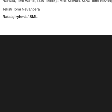
Rantala, Tero Aarnio, Luis Tebbe ja Max Koivula. Kuva Tomi Nevan
Teksti Tomi Nevanperä
Ratalajiryhmä / SML
- -