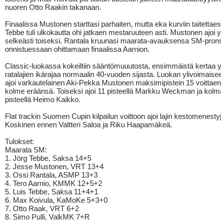
nuoren Otto Raakin takanaan.
Finaalissa Mustonen starttasi parhaiten, mutta eka kurviin taitettae
Tebbe tuli ulkokautta ohi jatkaen mestaruuteen asti. Mustonen ajoi 
selkeästi toiseksi. Rantala kruunasi maarata-avauksensa SM-prons
onnistuessaan ohittamaan finaalissa Aarnion.
Classic-luokassa kokeiltiin sääntömuuutosta, ensimmäistä kertaa y
ratalajien ikärajaa normaalin 40-vuoden sijasta. Luokan ylivoimaise
ajoi varkautelainen Aki-Pekka Mustonen maksimipistein 15 voittaen
kolme eräänsä. Toiseksi ajoi 11 pisteellä Markku Weckman ja kol
pisteellä Heimo Kaikko.
Flat trackin Suomen Cupin kilpailun voittoon ajoi lajin kestomenest
Koskinen ennen Valtteri Saloa ja Riku Haapamäkeä.
Tulokset:
Maarata SM:
1. Jörg Tebbe, Saksa 14+5
2. Jesse Mustonen, VRT 13+4
3. Ossi Rantala, ASMP 13+3
4. Tero Aarnio, KMMK 12+5+2
5. Luis Tebbe, Saksa 11+4+1
6. Max Koivula, KaMoKe 5+3+0
7. Otto Raak, VRT 6+2
8. Simo Pulli, ValkMK 7+R