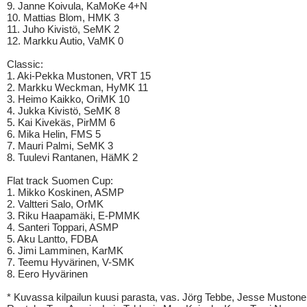
9. Janne Koivula, KaMoKe 4+N
10. Mattias Blom, HMK 3
11. Juho Kivistö, SeMK 2
12. Markku Autio, VaMK 0
Classic:
1. Aki-Pekka Mustonen, VRT 15
2. Markku Weckman, HyMK 11
3. Heimo Kaikko, OriMK 10
4. Jukka Kivistö, SeMK 8
5. Kai Kivekäs, PirMM 6
6. Mika Helin, FMS 5
7. Mauri Palmi, SeMK 3
8. Tuulevi Rantanen, HäMK 2
Flat track Suomen Cup:
1. Mikko Koskinen, ASMP
2. Valtteri Salo, OrMK
3. Riku Haapamäki, E-PMMK
4. Santeri Toppari, ASMP
5. Aku Lantto, FDBA
6. Jimi Lamminen, KarMK
7. Teemu Hyvärinen, V-SMK
8. Eero Hyvärinen
* Kuvassa kilpailun kuusi parasta, vas. Jörg Tebbe, Jesse Mustone