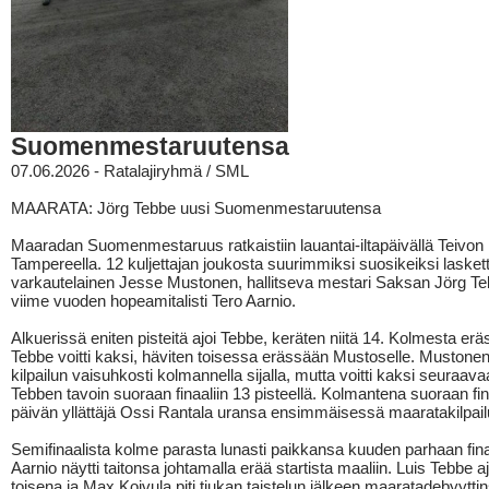
Suomenmestaruutensa
07.06.2026 - Ratalajiryhmä / SML
MAARATA: Jörg Tebbe uusi Suomenmestaruutensa
Maaradan Suomenmestaruus ratkaistiin lauantai-iltapäivällä Teivon 
Tampereella. 12 kuljettajan joukosta suurimmiksi suosikeiksi laskett
varkautelainen Jesse Mustonen, hallitseva mestari Saksan Jörg Te
viime vuoden hopeamitalisti Tero Aarnio.
Alkuerissä eniten pisteitä ajoi Tebbe, keräten niitä 14. Kolmesta erä
Tebbe voitti kaksi, häviten toisessa erässään Mustoselle. Mustonen a
kilpailun vaisuhkosti kolmannella sijalla, mutta voitti kaksi seuraavaa
Tebben tavoin suoraan finaaliin 13 pisteellä. Kolmantena suoraan fina
päivän yllättäjä Ossi Rantala uransa ensimmäisessä maaratakilpai
Semifinaalista kolme parasta lunasti paikkansa kuuden parhaan fina
Aarnio näytti taitonsa johtamalla erää startista maaliin. Luis Tebbe aj
toisena ja Max Koivula piti tiukan taistelun jälkeen maaratadebyytt