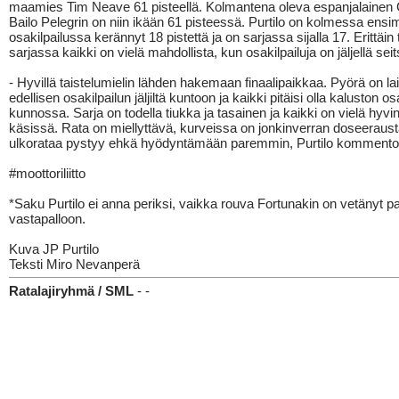
maamies Tim Neave 61 pisteellä. Kolmantena oleva espanjalainen
Bailo Pelegrin on niin ikään 61 pisteessä. Purtilo on kolmessa en
osakilpailussa kerännyt 18 pistettä ja on sarjassa sijalla 17. Erittäi
sarjassa kaikki on vielä mahdollista, kun osakilpailuja on jäljellä se
- Hyvillä taistelumielin lähden hakemaan finaalipaikkaa. Pyörä on lai
edellisen osakilpailun jäljiltä kuntoon ja kaikki pitäisi olla kaluston os
kunnossa. Sarja on todella tiukka ja tasainen ja kaikki on vielä hyv
käsissä. Rata on miellyttävä, kurveissa on jonkinverran doseerausta
ulkorataa pystyy ehkä hyödyntämään paremmin, Purtilo kommentoi
#moottoriliitto
*Saku Purtilo ei anna periksi, vaikka rouva Fortunakin on vetänyt pa
vastapalloon.
Kuva JP Purtilo
Teksti Miro Nevanperä
Ratalajiryhmä / SML
- -