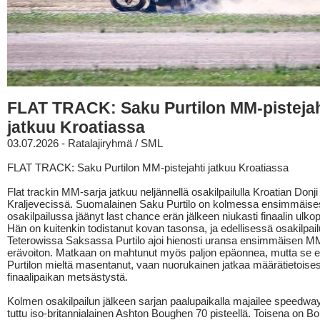
FLAT TRACK: Saku Purtilon MM-pistejah
jatkuu Kroatiassa
03.07.2026 - Ratalajiryhmä / SML
FLAT TRACK: Saku Purtilon MM-pistejahti jatkuu Kroatiassa
Flat trackin MM-sarja jatkuu neljännellä osakilpailulla Kroatian Donji
Kraljevecissä. Suomalainen Saku Purtilo on kolmessa ensimmäis
osakilpailussa jäänyt last chance erän jälkeen niukasti finaalin ulkop
Hän on kuitenkin todistanut kovan tasonsa, ja edellisessä osakilpai
Teterowissa Saksassa Purtilo ajoi hienosti uransa ensimmäisen M
erävoiton. Matkaan on mahtunut myös paljon epäonnea, mutta se ei
Purtilon mieltä masentanut, vaan nuorukainen jatkaa määrätietoises
finaalipaikan metsästystä.
Kolmen osakilpailun jälkeen sarjan paalupaikalla majailee speedway
tuttu iso-britannialainen Ashton Boughen 70 pisteellä. Toisena on B