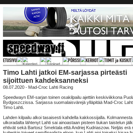
Timo Lahti jatkoi EM-sarjassa pirteästi
sijoittuen kahdeksanneksi
08.07.2020 - Mad-Croc Lahti Racing
Speedwayn EM-sarjan toinen osakilpailu ajettiin keskiviikkona Puol
Bydgoszczissa. Sarjassa suomalaisvärejä ylläpitää Mad-Croc Laht
Timo Lahti.
Lahden kilpailu alkoi tasaisesti kahdella kakkossijalla. Kolmannesta
ulkoradalta lähtenyt Lahti sai ainoastaan pisteen tiukan taistelun jäl
ehtivät sekä Bartosz Smektala että Andriej Kudriaszow. Neljäs erä 
kuitenkin toiveet semifinaalista eloon, kun Lahti ajoi toiseksi kisaa h