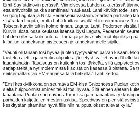
Emil Sayfutdinovin perässä. Viimeisessä Lahden alkuerässä tilanne 
että erävoitolla paikka semifinaaliin aukeasi. Lahti kävikin todellisen 
Grigorij Lagutaa ja Nicki Pederseniä vastaan. Startista parhaiten läh
sisäradan Laguta, mutta Lahti kuittasi sisältä ohi ensimmäisessä ku
Toiseen kurviin tultiin kolme rinnan, Laguta, Lahti, Pedersen sisältä 
Kurvin ulostulossa keulasta itsensä löysi Laguta, Pedersenin seura
Lahden ollessa kolmantena. Tämä järjestys säilyi ruutulipulle ja pää
kilpailun kahdeksaan pisteeseen ja kahdeksannelle sijalle.
”Vauhti oli tänään tosi hyvää ja olen tyytyväinen päivän kisaan. Mon
taistelua ajettiin ja semifinaalipaikka jäi tietysti valitettavan lähelle k
lauantainakin. Tasaisuus on kuitenkin tosi tärkeää, sillä ajopisteet 
sarjapisteitä ja nyt molemmista kisoista on kasassa 8 pistettä. Se t
seitsemättä sijaa EM-sarjassa tällä hetkellä.” Lahti kertoo.
”Ensi keskiviikkona on seuraava EM-kisa Gnieznossa Puolan kotira
sieltä huippuonnistuminen tekisi tosi hyvää. Sitä ennen ajetaan kuit
lauantaina Puolan sarja-avaus Torunissa ja maanantaina ykkösliiga
parhaiden kuljettajien mestaruuskisa. Speedway on pienistä asioista 
keskitytään pitämään hyvä fiilis niin huipputulokset tulevat kyllä.”