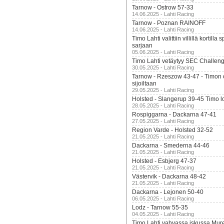
Tarnow - Ostrow 57-33
14.06.2025 - Lahti Racing
Tarnow - Poznan RAINOFF
14.06.2025 - Lahti Racing
Timo Lahti valittiin villillä kortil
sarjaan
05.06.2025 - Lahti Racing
Timo Lahti vetäytyy SEC Challen
30.05.2025 - Lahti Racing
Tarnow - Rzeszow 43-47 - Timon 
sijoiltaan
29.05.2025 - Lahti Racing
Holsted - Slangerup 39-45 Timo l
28.05.2025 - Lahti Racing
Rospiggarna - Dackarna 47-41
27.05.2025 - Lahti Racing
Region Varde - Holsted 32-52
21.05.2025 - Lahti Racing
Dackarna - Smederna 44-46
21.05.2025 - Lahti Racing
Holsted - Esbjerg 47-37
21.05.2025 - Lahti Racing
Västervik - Dackarna 48-42
21.05.2025 - Lahti Racing
Dackarna - Lejonen 50-40
06.05.2025 - Lahti Racing
Lodz - Tarnow 55-35
04.05.2025 - Lahti Racing
Timo Lahti vahvassa iskussa Mur