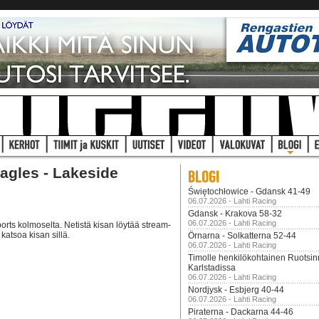
agles - Lakeside
Świętochłowice - Gdansk 41-49
06.07.2026 - Lahti Racing
Gdansk - Krakova 58-32
06.07.2026 - Lahti Racing
ts kolmoselta. Netistä kisan löytää stream-
katsoa kisan sillä.
Örnarna - Solkatterna 52-44
06.07.2026 - Lahti Racing
Timolle henkilökohtainen Ruotsi
Karlstadissa
06.07.2026 - Lahti Racing
Nordjysk - Esbjerg 40-44
06.07.2026 - Lahti Racing
Piraterna - Dackarna 44-46