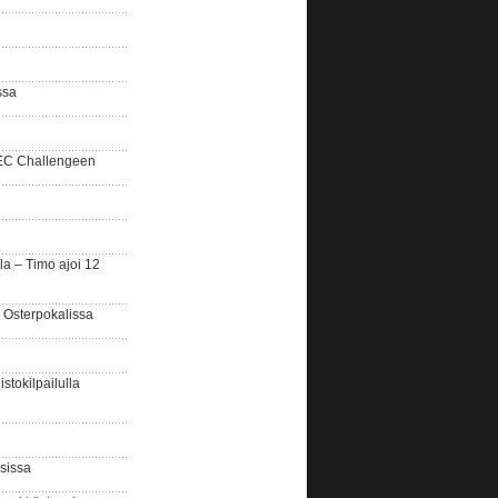
ssa
SEC Challengeen
la – Timo ajoi 12
 Osterpokalissa
stokilpailulla
sissa