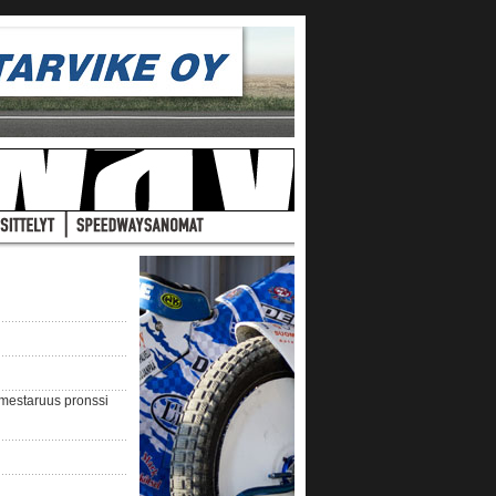
nmestaruus pronssi