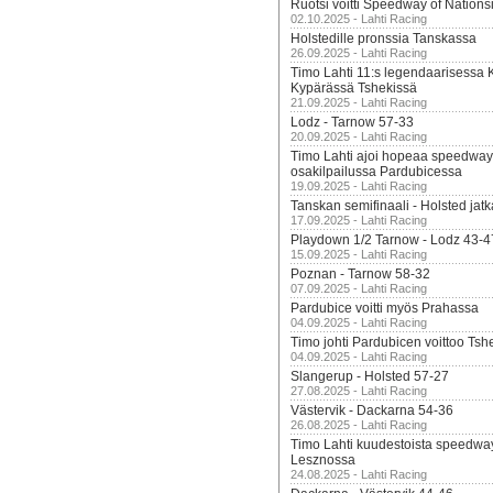
Ruotsi voitti Speedway of Nation
02.10.2025 - Lahti Racing
Holstedille pronssia Tanskassa
26.09.2025 - Lahti Racing
Timo Lahti 11:s legendaarisessa 
Kypärässä Tshekissä
21.09.2025 - Lahti Racing
Lodz - Tarnow 57-33
20.09.2025 - Lahti Racing
Timo Lahti ajoi hopeaa speedway
osakilpailussa Pardubicessa
19.09.2025 - Lahti Racing
Tanskan semifinaali - Holsted jatk
17.09.2025 - Lahti Racing
Playdown 1/2 Tarnow - Lodz 43-4
15.09.2025 - Lahti Racing
Poznan - Tarnow 58-32
07.09.2025 - Lahti Racing
Pardubice voitti myös Prahassa
04.09.2025 - Lahti Racing
Timo johti Pardubicen voittoo Tshe
04.09.2025 - Lahti Racing
Slangerup - Holsted 57-27
27.08.2025 - Lahti Racing
Västervik - Dackarna 54-36
26.08.2025 - Lahti Racing
Timo Lahti kuudestoista speedwa
Lesznossa
24.08.2025 - Lahti Racing