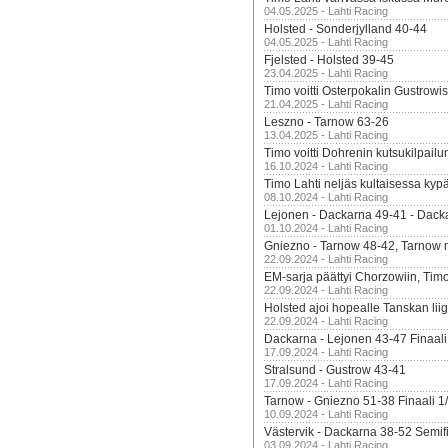
04.05.2025 - Lahti Racing
Holsted - Sonderjylland 40-44
04.05.2025 - Lahti Racing
Fjelsted - Holsted 39-45
23.04.2025 - Lahti Racing
Timo voitti Osterpokalin Gustrowi
21.04.2025 - Lahti Racing
Leszno - Tarnow 63-26
13.04.2025 - Lahti Racing
Timo voitti Dohrenin kutsukilpailu
16.10.2024 - Lahti Racing
Timo Lahti neljäs kultaisessa kyp
08.10.2024 - Lahti Racing
Lejonen - Dackarna 49-41 - Dack
01.10.2024 - Lahti Racing
Gniezno - Tarnow 48-42, Tarnow 
22.09.2024 - Lahti Racing
EM-sarja päättyi Chorzowiin, Tim
22.09.2024 - Lahti Racing
Holsted ajoi hopealle Tanskan lii
22.09.2024 - Lahti Racing
Dackarna - Lejonen 43-47 Finaali
17.09.2024 - Lahti Racing
Stralsund - Gustrow 43-41
17.09.2024 - Lahti Racing
Tarnow - Gniezno 51-38 Finaali 1
10.09.2024 - Lahti Racing
Västervik - Dackarna 38-52 Semifi
03.09.2024 - Lahti Racing