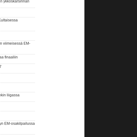
sin ykköskarsinnan
Kultaisessa
n viimeisessä EM-
aa finaaliin
7
kin liigassa
yn EM-osakilpailussa