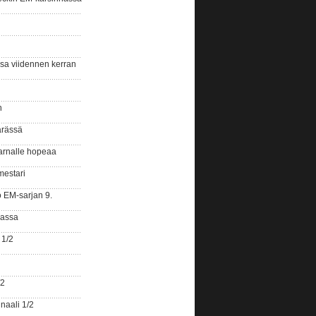
ssa viidennen kerran
n
ärässä
arnalle hopeaa
mestari
o EM-sarjan 9.
gassa
 1/2
/2
naali 1/2