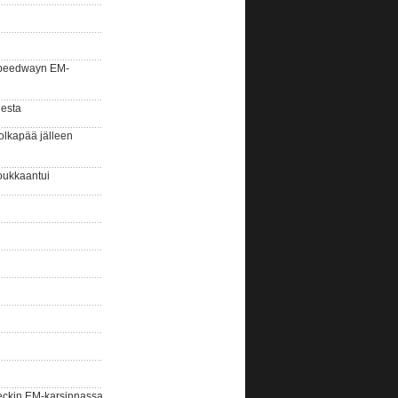
la speedwayn EM-
gesta
olkapää jälleen
oukkaantui
eckin EM-karsinnassa