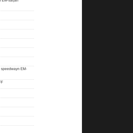
n EM-sarjan
lle speedwayn EM-
FF