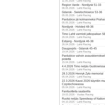
11.05.2026 - Lahti Racing
Region Varde - Nordjysk 51-33
06.05.2026 - Lahti Racing
Gdansk - Swietochlowice 53-36
05.05.2026 - Lahti Racing
Pardubice jäi kolmanneksi Praha
05.05.2026 - Lahti Racing
Nordjysk - Holsted 48-36
05.05.2026 - Lahti Racing
Timo Lahti varmisti jatkopaikan 
26.04.2026 - Lahti Racing
Esbjerg - Nordjysk 46-38
26.04.2026 - Lahti Racing
Daugavpils - Gdansk 45-45
19.04.2026 - Lahti Racing
Pardubice vahvin avauskierroksel
pistettä
15.04.2026 - Lahti Racing
4.4.2026 Timo neljäs Gustrowissa
05.04.2026 - Lahti Racing
28.3.2026 Henryk Zyto memorial
05.04.2026 - Lahti Racing
22.3.2026 Kausi 2026 käyntiin mui
Częstochowassa
05.04.2026 - Lahti Racing
Fanituotteita saatavilla
19.03.2026 - Vuolas Racing
Ruotsi neljäs Speedway of Nation
04.10.2025 - Lahti Racing