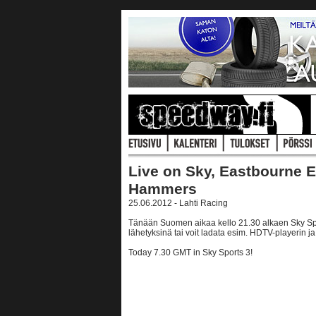
Live on Sky, Eastbourne E
Hammers
25.06.2012 - Lahti Racing
Tänään Suomen aikaa kello 21.30 alkaen Sky Spor
lähetyksinä tai voit ladata esim. HDTV-playerin ja 
Today 7.30 GMT in Sky Sports 3!