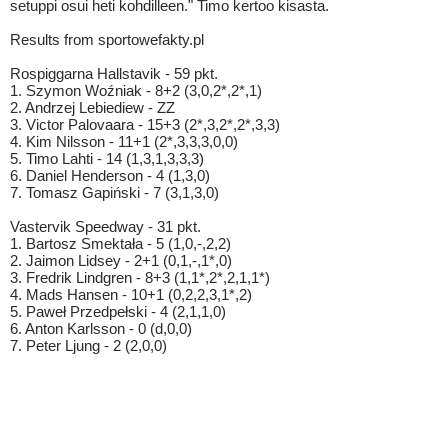
setuppi osui heti kohdilleen." Timo kertoo kisasta.
Results from sportowefakty.pl
Rospiggarna Hallstavik - 59 pkt.
1. Szymon Woźniak - 8+2 (3,0,2*,2*,1)
2. Andrzej Lebiediew - ZZ
3. Victor Palovaara - 15+3 (2*,3,2*,2*,3,3)
4. Kim Nilsson - 11+1 (2*,3,3,3,0,0)
5. Timo Lahti - 14 (1,3,1,3,3,3)
6. Daniel Henderson - 4 (1,3,0)
7. Tomasz Gapiński - 7 (3,1,3,0)
Vastervik Speedway - 31 pkt.
1. Bartosz Smektała - 5 (1,0,-,2,2)
2. Jaimon Lidsey - 2+1 (0,1,-,1*,0)
3. Fredrik Lindgren - 8+3 (1,1*,2*,2,1,1*)
4. Mads Hansen - 10+1 (0,2,2,3,1*,2)
5. Paweł Przedpełski - 4 (2,1,1,0)
6. Anton Karlsson - 0 (d,0,0)
7. Peter Ljung - 2 (2,0,0)