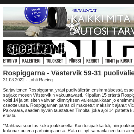
Rospiggarna - Västervik 59-31 puolivälie
31.08.2022 - Lahti Racing
Sarjavitonen Rospiggarna jyräsi puolivälierän ensimmäisessä osao
sarjakolmosen Västervikin vakuuttavasti. Kilpailun 15 erästä Rosp
voitti 14 ja otti siten vahvan kiinnityksen välieräpaikkaan jo ensim
osaottelussa. Rospiggarnan paras oli maksetut maksimit ajanut Vic
Palovaara, saaden hyvän taustatuen Timolta, joka ajoi 14 pistettä 
erästä.
"Mahtava suoritus koko joukkueelta. Kun tosipaikka tuli, niin joukku
kokonaisuutena parhaimpaansa. Rata oli nyt samanlainen kuin aie