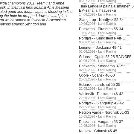
06.07.2026 - Lahti Racing
-liiga champions 2011. Teemu and Appe
Timo Lahdella painajaismainen
ki in their last heat against Ante Messing
EM-sarja jäi haaveeksi
ated good and fought against Messing in first
14.06.2026 - Lahti Racing
ting the hole he dropped down to third place
Slangerup - Nordjysk 55-34
form which started in Swedish Allsvenskan
10.06.2026 - Lahti Racing
meetings against Swindon and
Dackarna - Piraterna 55-34
10.06.2026 - Lahti Racing
Nordjysk - Grindstedt RAINOFF
03.06.2026 - Lahti Racing
Lejonen - Dackarna 49-41
02.06.2026 - Lahti Racing
Gdansk - Opole 23-25 RAINOFF
02.06.2026 - Lahti Racing
Dackarna - Smederna 37-53
02.06.2026 - Lahti Racing
Opole - Gdansk 40-50
25.05.2026 - Lahti Racing
Gdansk - Landshut 55-35
22.05.2026 - Lahti Racing
Västervik - Dackarna 46-42
22.05.2026 - Lahti Racing
Nordjysk - Slangerup 42-42
22.05.2026 - Lahti Racing
Region Varde - Nordjysk 51-33
15.05.2026 - Lahti Racing
Dackarna - Vargarna 53-37
12.05.2026 - Lahti Racing
Krakow - Gdansk 45-45