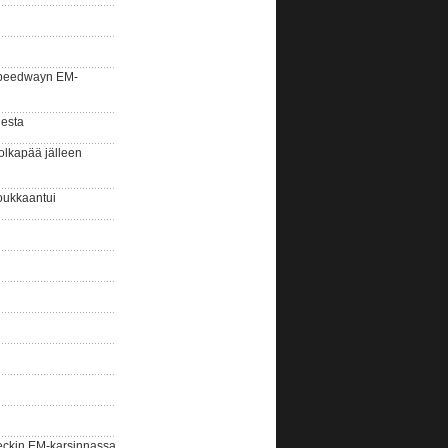
la speedwayn EM-
gesta
olkapää jälleen
oukkaantui
eckin EM-karsinnassa