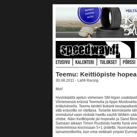
Teemu: Keittiöpiste hopeal
30.08.2011 - Lahti Racing
Moi!
Hyvinkäällä ajetun viimeisen SM-liigan osakilpa
Viimeisessä erässä Teemulla ja Appe Mustosella 
erätuloksella. Teemu taisteli tiukasti keulapaika
että erävoitto on otettava. Toiselle kierrokselle lä
onnistunut vaan reiästä haettu vauhti lähtikin v
ohitse. Näin Keittiöpiste jäi hopealle ja Sand B
Samaan aikaan Timon Ruotsista haettu hyvä vire 
molemmissa kisoissaan 5+1 pistettä. Nuorukainen
lainamoottorilla, kun oma seikkaili ympäri Euroo