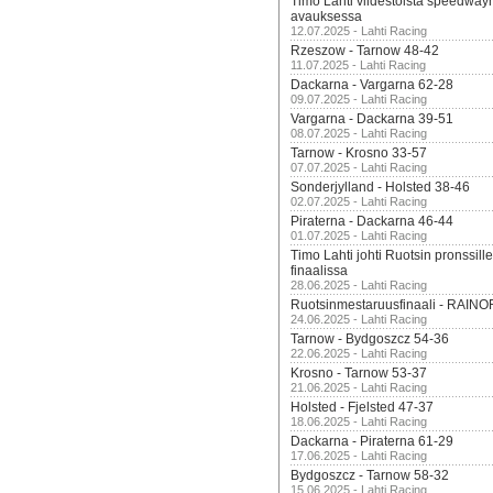
Timo Lahti viidestoista speedway
avauksessa
12.07.2025 - Lahti Racing
Rzeszow - Tarnow 48-42
11.07.2025 - Lahti Racing
Dackarna - Vargarna 62-28
09.07.2025 - Lahti Racing
Vargarna - Dackarna 39-51
08.07.2025 - Lahti Racing
Tarnow - Krosno 33-57
07.07.2025 - Lahti Racing
Sonderjylland - Holsted 38-46
02.07.2025 - Lahti Racing
Piraterna - Dackarna 46-44
01.07.2025 - Lahti Racing
Timo Lahti johti Ruotsin pronssi
finaalissa
28.06.2025 - Lahti Racing
Ruotsinmestaruusfinaali - RAINO
24.06.2025 - Lahti Racing
Tarnow - Bydgoszcz 54-36
22.06.2025 - Lahti Racing
Krosno - Tarnow 53-37
21.06.2025 - Lahti Racing
Holsted - Fjelsted 47-37
18.06.2025 - Lahti Racing
Dackarna - Piraterna 61-29
17.06.2025 - Lahti Racing
Bydgoszcz - Tarnow 58-32
15.06.2025 - Lahti Racing