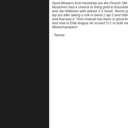
Sand Blowers from Hyvinkää are the Finnish SM
Mustonen had a chance to bring gold to Kuusankos
and Jari Mäkinen with atleast 3-3 result. Teemu g
lap but after taking a risk in bend 1 lap 2 and hit
and that was it. Timo instead has been in great 
and now in Elite league he scored 5+1 in both 
Wolverhampton!
- Teemu