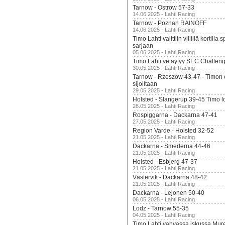
Tarnow - Ostrow 57-33
14.06.2025 - Lahti Racing
Tarnow - Poznan RAINOFF
14.06.2025 - Lahti Racing
Timo Lahti valittiin villillä kortil
sarjaan
05.06.2025 - Lahti Racing
Timo Lahti vetäytyy SEC Challen
30.05.2025 - Lahti Racing
Tarnow - Rzeszow 43-47 - Timon 
sijoiltaan
29.05.2025 - Lahti Racing
Holsted - Slangerup 39-45 Timo l
28.05.2025 - Lahti Racing
Rospiggarna - Dackarna 47-41
27.05.2025 - Lahti Racing
Region Varde - Holsted 32-52
21.05.2025 - Lahti Racing
Dackarna - Smederna 44-46
21.05.2025 - Lahti Racing
Holsted - Esbjerg 47-37
21.05.2025 - Lahti Racing
Västervik - Dackarna 48-42
21.05.2025 - Lahti Racing
Dackarna - Lejonen 50-40
06.05.2025 - Lahti Racing
Lodz - Tarnow 55-35
04.05.2025 - Lahti Racing
Timo Lahti vahvassa iskussa Mur