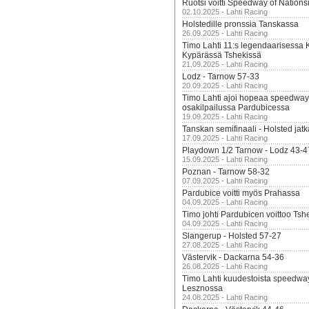
Ruotsi voitti Speedway of Nation
02.10.2025 - Lahti Racing
Holstedille pronssia Tanskassa
26.09.2025 - Lahti Racing
Timo Lahti 11:s legendaarisessa 
Kypärässä Tshekissä
21.09.2025 - Lahti Racing
Lodz - Tarnow 57-33
20.09.2025 - Lahti Racing
Timo Lahti ajoi hopeaa speedway
osakilpailussa Pardubicessa
19.09.2025 - Lahti Racing
Tanskan semifinaali - Holsted jatk
17.09.2025 - Lahti Racing
Playdown 1/2 Tarnow - Lodz 43-4
15.09.2025 - Lahti Racing
Poznan - Tarnow 58-32
07.09.2025 - Lahti Racing
Pardubice voitti myös Prahassa
04.09.2025 - Lahti Racing
Timo johti Pardubicen voittoo Tshe
04.09.2025 - Lahti Racing
Slangerup - Holsted 57-27
27.08.2025 - Lahti Racing
Västervik - Dackarna 54-36
26.08.2025 - Lahti Racing
Timo Lahti kuudestoista speedwa
Lesznossa
24.08.2025 - Lahti Racing