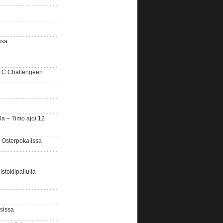
ssa
SEC Challengeen
la – Timo ajoi 12
 Osterpokalissa
stokilpailulla
sissa