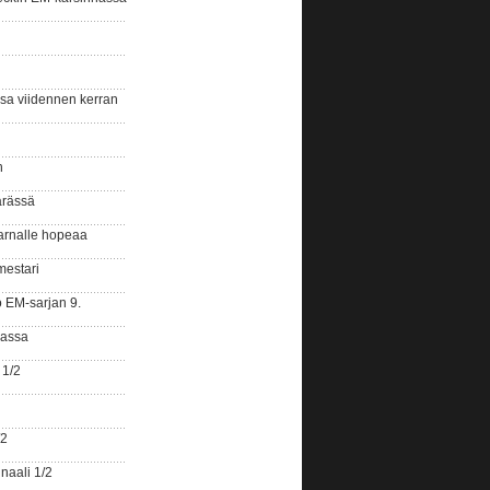
ssa viidennen kerran
n
ärässä
arnalle hopeaa
mestari
o EM-sarjan 9.
gassa
 1/2
/2
naali 1/2