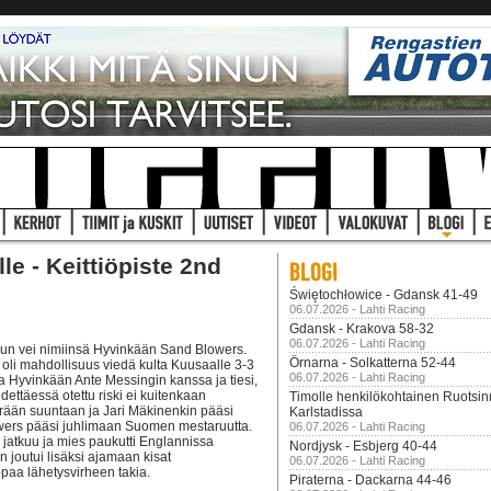
le - Keittiöpiste 2nd
Świętochłowice - Gdansk 41-49
06.07.2026 - Lahti Racing
Gdansk - Krakova 58-32
06.07.2026 - Lahti Racing
ilun vei nimiinsä Hyvinkään Sand Blowers.
Örnarna - Solkatterna 52-44
oli mahdollisuus viedä kulta Kuusaalle 3-3
06.07.2026 - Lahti Racing
sta Hyvinkään Ante Messingin kanssa ja tiesi,
hdettäessä otettu riski ei kuitenkaan
Timolle henkilökohtainen Ruotsi
äärään suuntaan ja Jari Mäkinenkin pääsi
Karlstadissa
lowers pääsi juhlimaan Suomen mestaruutta.
06.07.2026 - Lahti Racing
jatkuu ja mies paukutti Englannissa
Nordjysk - Esbjerg 40-44
 joutui lisäksi ajamaan kisat
06.07.2026 - Lahti Racing
ppaa lähetysvirheen takia.
Piraterna - Dackarna 44-46