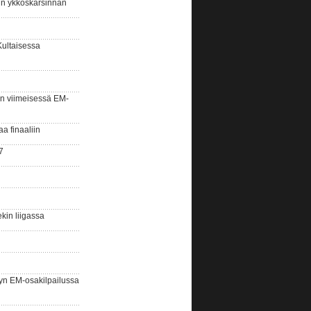
sin ykköskarsinnan
Kultaisessa
n viimeisessä EM-
aa finaaliin
7
kin liigassa
yn EM-osakilpailussa