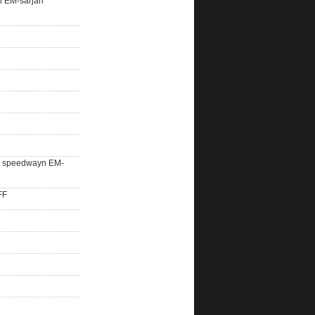
n EM-sarjan
lle speedwayn EM-
FF