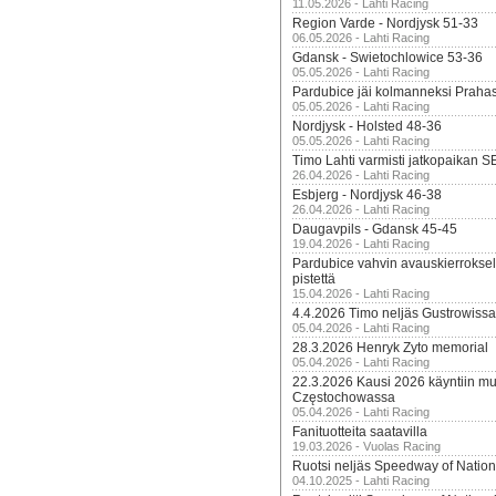
11.05.2026 - Lahti Racing
Region Varde - Nordjysk 51-33
06.05.2026 - Lahti Racing
Gdansk - Swietochlowice 53-36
05.05.2026 - Lahti Racing
Pardubice jäi kolmanneksi Praha
05.05.2026 - Lahti Racing
Nordjysk - Holsted 48-36
05.05.2026 - Lahti Racing
Timo Lahti varmisti jatkopaikan 
26.04.2026 - Lahti Racing
Esbjerg - Nordjysk 46-38
26.04.2026 - Lahti Racing
Daugavpils - Gdansk 45-45
19.04.2026 - Lahti Racing
Pardubice vahvin avauskierroksel
pistettä
15.04.2026 - Lahti Racing
4.4.2026 Timo neljäs Gustrowissa
05.04.2026 - Lahti Racing
28.3.2026 Henryk Zyto memorial
05.04.2026 - Lahti Racing
22.3.2026 Kausi 2026 käyntiin mui
Częstochowassa
05.04.2026 - Lahti Racing
Fanituotteita saatavilla
19.03.2026 - Vuolas Racing
Ruotsi neljäs Speedway of Nation
04.10.2025 - Lahti Racing