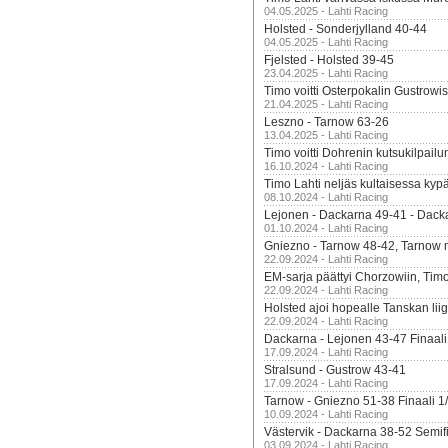
04.05.2025 - Lahti Racing
Holsted - Sonderjylland 40-44
04.05.2025 - Lahti Racing
Fjelsted - Holsted 39-45
23.04.2025 - Lahti Racing
Timo voitti Osterpokalin Gustrowi
21.04.2025 - Lahti Racing
Leszno - Tarnow 63-26
13.04.2025 - Lahti Racing
Timo voitti Dohrenin kutsukilpailu
16.10.2024 - Lahti Racing
Timo Lahti neljäs kultaisessa kyp
08.10.2024 - Lahti Racing
Lejonen - Dackarna 49-41 - Dack
01.10.2024 - Lahti Racing
Gniezno - Tarnow 48-42, Tarnow 
22.09.2024 - Lahti Racing
EM-sarja päättyi Chorzowiin, Tim
22.09.2024 - Lahti Racing
Holsted ajoi hopealle Tanskan lii
22.09.2024 - Lahti Racing
Dackarna - Lejonen 43-47 Finaali
17.09.2024 - Lahti Racing
Stralsund - Gustrow 43-41
17.09.2024 - Lahti Racing
Tarnow - Gniezno 51-38 Finaali 1
10.09.2024 - Lahti Racing
Västervik - Dackarna 38-52 Semifi
03.09.2024 - Lahti Racing