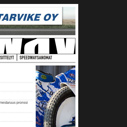
nmestaruus pronssi