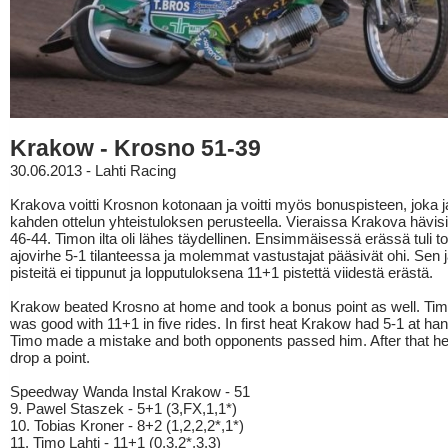
Krakow - Krosno 51-39
30.06.2013 - Lahti Racing
Krakova voitti Krosnon kotonaan ja voitti myös bonuspisteen, joka 
kahden ottelun yhteistuloksen perusteella. Vieraissa Krakova hävi
46-44. Timon ilta oli lähes täydellinen. Ensimmäisessä erässä tuli to
ajovirhe 5-1 tilanteessa ja molemmat vastustajat pääsivät ohi. Sen 
pisteitä ei tippunut ja lopputuloksena 11+1 pistettä viidestä erästä.
Krakow beated Krosno at home and took a bonus point as well. Tim
was good with 11+1 in five rides. In first heat Krakow had 5-1 at han
Timo made a mistake and both opponents passed him. After that he
drop a point.
Speedway Wanda Instal Krakow - 51
9. Pawel Staszek - 5+1 (3,FX,1,1*)
10. Tobias Kroner - 8+2 (1,2,2,2*,1*)
11. Timo Lahti - 11+1 (0,3,2*,3,3)