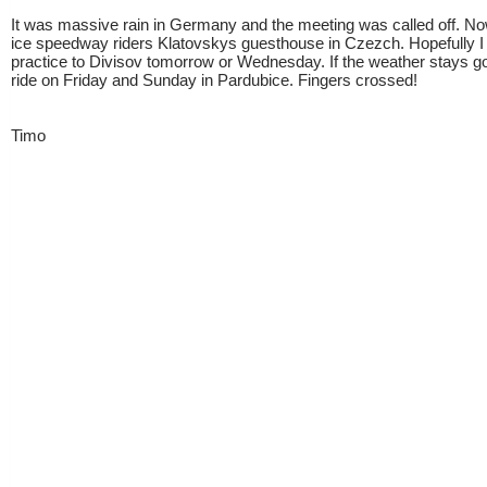
It was massive rain in Germany and the meeting was called off. No
ice speedway riders Klatovskys guesthouse in Czezch. Hopefully I 
practice to Divisov tomorrow or Wednesday. If the weather stays goo
ride on Friday and Sunday in Pardubice. Fingers crossed!
Timo