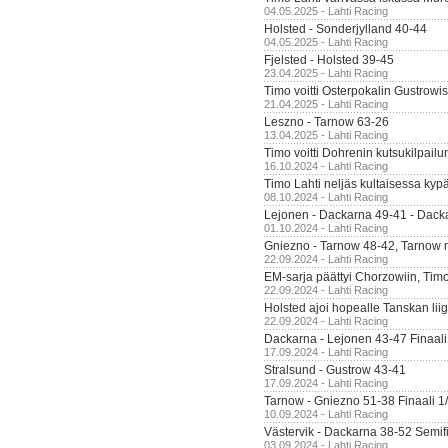
04.05.2025 - Lahti Racing
Holsted - Sonderjylland 40-44
04.05.2025 - Lahti Racing
Fjelsted - Holsted 39-45
23.04.2025 - Lahti Racing
Timo voitti Osterpokalin Gustrowi
21.04.2025 - Lahti Racing
Leszno - Tarnow 63-26
13.04.2025 - Lahti Racing
Timo voitti Dohrenin kutsukilpailu
16.10.2024 - Lahti Racing
Timo Lahti neljäs kultaisessa kyp
08.10.2024 - Lahti Racing
Lejonen - Dackarna 49-41 - Dack
01.10.2024 - Lahti Racing
Gniezno - Tarnow 48-42, Tarnow 
22.09.2024 - Lahti Racing
EM-sarja päättyi Chorzowiin, Tim
22.09.2024 - Lahti Racing
Holsted ajoi hopealle Tanskan lii
22.09.2024 - Lahti Racing
Dackarna - Lejonen 43-47 Finaali
17.09.2024 - Lahti Racing
Stralsund - Gustrow 43-41
17.09.2024 - Lahti Racing
Tarnow - Gniezno 51-38 Finaali 1
10.09.2024 - Lahti Racing
Västervik - Dackarna 38-52 Semifi
03.09.2024 - Lahti Racing