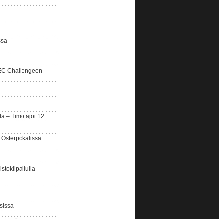
ssa
SEC Challengeen
la – Timo ajoi 12
 Osterpokalissa
stokilpailulla
sissa