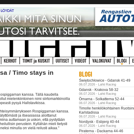
a / Timo stays in
Świętochłowice - Gdansk 41-49
06.07.2026 - Lahti Racing
Gdansk - Krakova 58-32
06.07.2026 - Lahti Racing
 Rospiggarnan kanssa. Tällä kaudella
ollut mielenkiintoinen nimi siirtomarkkinoilla
Örnarna - Solkatterna 52-44
opeasti pysyä Hallstavikissa.
06.07.2026 - Lahti Racing
Timolle henkilökohtainen Ruotsi
ti yhteisymmärrykseen Rospiggarnan kanssa.
Karlstadissa
älyttömästi ja itseasiassa aloittanut
06.07.2026 - Lahti Racing
lmiina auttamaan ja uskon, että pystytään
Nordjysk - Esbjerg 40-44
ilullisin perustein. Kyllähän mieli tietysti
06.07.2026 - Lahti Racing
neksi minulla on vielä reilusti aikaa."
Piraterna - Dackarna 44-46