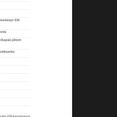
la speedwayn EM-
gesta
olkapää jälleen
oukkaantui
eckin EM-karsinnassa