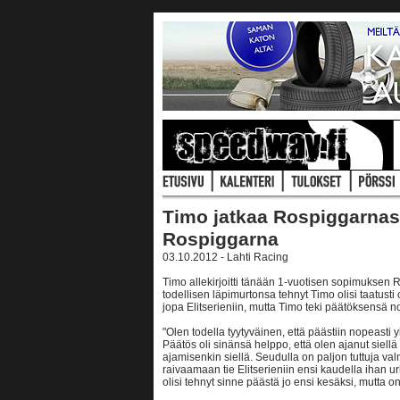
Timo jatkaa Rospiggarnass
Rospiggarna
03.10.2012 - Lahti Racing
Timo allekirjoitti tänään 1-vuotisen sopimuksen
todellisen läpimurtonsa tehnyt Timo olisi taatusti 
jopa Elitserieniin, mutta Timo teki päätöksensä n
"Olen todella tyytyväinen, että päästiin nopeas
Päätös oli sinänsä helppo, että olen ajanut siellä 
ajamisenkin siellä. Seudulla on paljon tuttuja va
raivaamaan tie Elitserieniin ensi kaudella ihan urhe
olisi tehnyt sinne päästä jo ensi kesäksi, mutta on