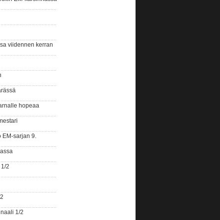
ssa viidennen kerran
n
ärässä
arnalle hopeaa
mestari
o EM-sarjan 9.
gassa
 1/2
/2
naali 1/2