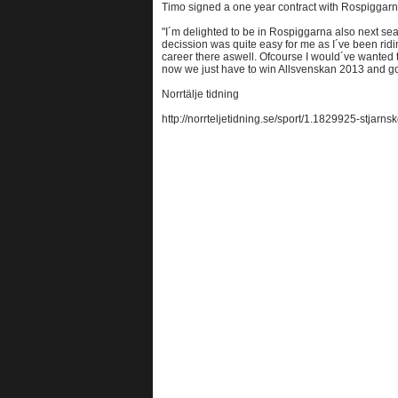
Timo signed a one year contract with Rospiggarn
"I´m delighted to be in Rospiggarna also next se
decission was quite easy for me as I´ve been ridi
career there aswell. Ofcourse I would´ve wanted t
now we just have to win Allsvenskan 2013 and go 
Norrtälje tidning
http://norrteljetidning.se/sport/1.1829925-stjarnsk