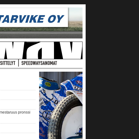
nmestaruus pronssi