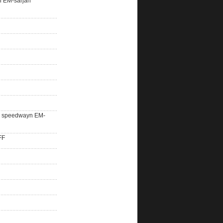
n EM-sarjan
lle speedwayn EM-
FF