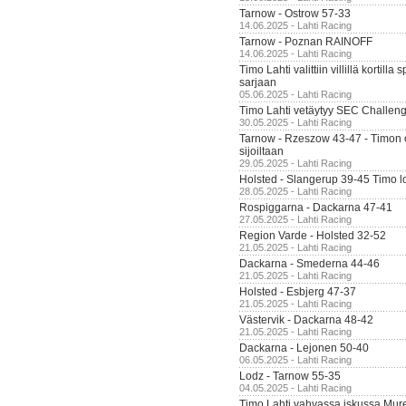
Tarnow - Ostrow 57-33
14.06.2025 - Lahti Racing
Tarnow - Poznan RAINOFF
14.06.2025 - Lahti Racing
Timo Lahti valittiin villillä kortil
sarjaan
05.06.2025 - Lahti Racing
Timo Lahti vetäytyy SEC Challen
30.05.2025 - Lahti Racing
Tarnow - Rzeszow 43-47 - Timon 
sijoiltaan
29.05.2025 - Lahti Racing
Holsted - Slangerup 39-45 Timo l
28.05.2025 - Lahti Racing
Rospiggarna - Dackarna 47-41
27.05.2025 - Lahti Racing
Region Varde - Holsted 32-52
21.05.2025 - Lahti Racing
Dackarna - Smederna 44-46
21.05.2025 - Lahti Racing
Holsted - Esbjerg 47-37
21.05.2025 - Lahti Racing
Västervik - Dackarna 48-42
21.05.2025 - Lahti Racing
Dackarna - Lejonen 50-40
06.05.2025 - Lahti Racing
Lodz - Tarnow 55-35
04.05.2025 - Lahti Racing
Timo Lahti vahvassa iskussa Mur