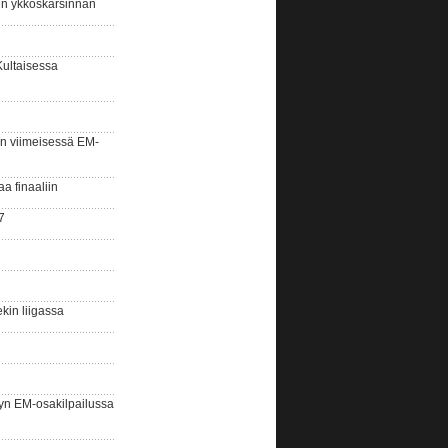
sin ykköskarsinnan
Kultaisessa
n viimeisessä EM-
aa finaaliin
7
kin liigassa
yn EM-osakilpailussa