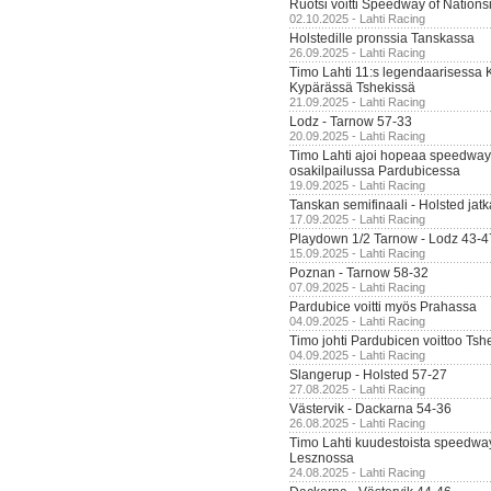
Ruotsi voitti Speedway of Nation
02.10.2025 - Lahti Racing
Holstedille pronssia Tanskassa
26.09.2025 - Lahti Racing
Timo Lahti 11:s legendaarisessa 
Kypärässä Tshekissä
21.09.2025 - Lahti Racing
Lodz - Tarnow 57-33
20.09.2025 - Lahti Racing
Timo Lahti ajoi hopeaa speedway
osakilpailussa Pardubicessa
19.09.2025 - Lahti Racing
Tanskan semifinaali - Holsted jatk
17.09.2025 - Lahti Racing
Playdown 1/2 Tarnow - Lodz 43-4
15.09.2025 - Lahti Racing
Poznan - Tarnow 58-32
07.09.2025 - Lahti Racing
Pardubice voitti myös Prahassa
04.09.2025 - Lahti Racing
Timo johti Pardubicen voittoo Tshe
04.09.2025 - Lahti Racing
Slangerup - Holsted 57-27
27.08.2025 - Lahti Racing
Västervik - Dackarna 54-36
26.08.2025 - Lahti Racing
Timo Lahti kuudestoista speedwa
Lesznossa
24.08.2025 - Lahti Racing