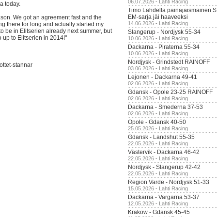
06.07.2026 - Lahti Racing
a today.
Timo Lahdella painajaismainen
EM-sarja jäi haaveeksi
ason. We got an agreement fast and the
14.06.2026 - Lahti Racing
ng there for long and actually started my
o be in Elitserien already next summer, but
Slangerup - Nordjysk 55-34
up to Elitserien in 2014!"
10.06.2026 - Lahti Racing
Dackarna - Piraterna 55-34
10.06.2026 - Lahti Racing
Nordjysk - Grindstedt RAINOFF
ottet-stannar
03.06.2026 - Lahti Racing
Lejonen - Dackarna 49-41
02.06.2026 - Lahti Racing
Gdansk - Opole 23-25 RAINOFF
02.06.2026 - Lahti Racing
Dackarna - Smederna 37-53
02.06.2026 - Lahti Racing
Opole - Gdansk 40-50
25.05.2026 - Lahti Racing
Gdansk - Landshut 55-35
22.05.2026 - Lahti Racing
Västervik - Dackarna 46-42
22.05.2026 - Lahti Racing
Nordjysk - Slangerup 42-42
22.05.2026 - Lahti Racing
Region Varde - Nordjysk 51-33
15.05.2026 - Lahti Racing
Dackarna - Vargarna 53-37
12.05.2026 - Lahti Racing
Krakow - Gdansk 45-45