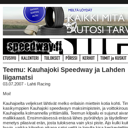
Teemu: Kauhajoki Speedway ja Lahden
liigamatsi
03.07.2007 - Lahti Racing
Moi!
Kauhajoelta veljekset lähtivät melko erilaisin miettein kotia kohti. Tim
kasikymppien Kauhajoki speedwayn maksimipistein, ja voittokirous
Kauhajoella kolmannella yrittämällä. Teemun kilpailu ei sujunut aiva
mallikkaasti. Ensimmäisessä erässä lähes pyörähdys ja täydelline
menetys pilasivat erän, josta tuloksena vain yksi piste. Ajo kulki kui
hyvin, vaikka kilpailun aikana satoi vettä ja lopulta kisa keskeytettii