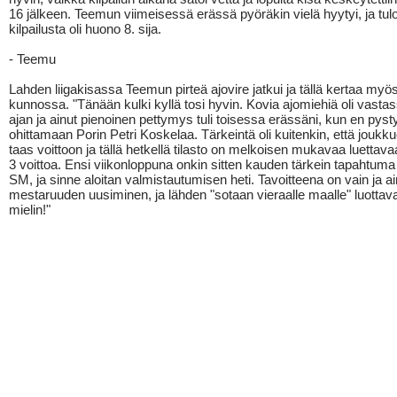
16 jälkeen. Teemun viimeisessä erässä pyöräkin vielä hyytyi, ja tu
kilpailusta oli huono 8. sija.
- Teemu
Lahden liigakisassa Teemun pirteä ajovire jatkui ja tällä kertaa myös
kunnossa. "Tänään kulki kyllä tosi hyvin. Kovia ajomiehiä oli vasta
ajan ja ainut pienoinen pettymys tuli toisessa erässäni, kun en pyst
ohittamaan Porin Petri Koskelaa. Tärkeintä oli kuitenkin, että joukku
taas voittoon ja tällä hetkellä tilasto on melkoisen mukavaa luettava
3 voittoa. Ensi viikonloppuna onkin sitten kauden tärkein tapahtuma
SM, ja sinne aloitan valmistautumisen heti. Tavoitteena on vain ja 
mestaruuden uusiminen, ja lähden "sotaan vieraalle maalle" luottava
mielin!"