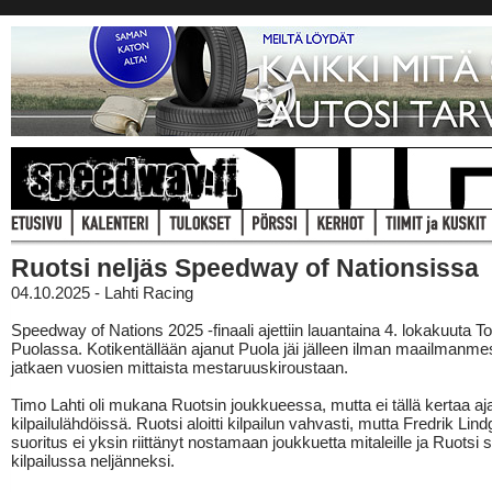
Ruotsi neljäs Speedway of Nationsissa
04.10.2025 - Lahti Racing
Speedway of Nations 2025 -finaali ajettiin lauantaina 4. lokakuuta T
Puolassa. Kotikentällään ajanut Puola jäi jälleen ilman maailmanmes
jatkaen vuosien mittaista mestaruuskiroustaan.
Timo Lahti oli mukana Ruotsin joukkueessa, mutta ei tällä kertaa aj
kilpailulähdöissä. Ruotsi aloitti kilpailun vahvasti, mutta Fredrik Lind
suoritus ei yksin riittänyt nostamaan joukkuetta mitaleille ja Ruotsi sij
kilpailussa neljänneksi.