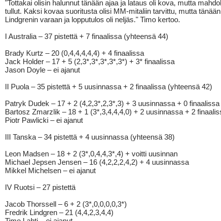
"Tottakai olisin halunnut tänään ajaa ja lataus oli kova, mutta mahdol
tullut. Kaksi kovaa suoritusta olisi MM-mitaliin tarvittu, mutta tänään 
Lindgrenin varaan ja lopputulos oli neljäs." Timo kertoo.
I Australia – 37 pistettä + 7 finaalissa (yhteensä 44)
Brady Kurtz – 20 (0,4,4,4,4,4) + 4 finaalissa
Jack Holder – 17 + 5 (2,3*,3*,3*,3*,3*) + 3* finaalissa
Jason Doyle – ei ajanut
II Puola – 35 pistettä + 5 uusinnassa + 2 finaalissa (yhteensä 42)
Patryk Dudek – 17 + 2 (4,2,3*,2,3*,3) + 3 uusinnassa + 0 finaalissa
Bartosz Zmarzlik – 18 + 1 (3*,3,4,4,4,0) + 2 uusinnassa + 2 finaali
Piotr Pawlicki – ei ajanut
III Tanska – 34 pistettä + 4 uusinnassa (yhteensä 38)
Leon Madsen – 18 + 2 (3*,0,4,4,3*,4) + voitti uusinnan
Michael Jepsen Jensen – 16 (4,2,2,2,4,2) + 4 uusinnassa
Mikkel Michelsen – ei ajanut
IV Ruotsi – 27 pistettä
Jacob Thorssell – 6 + 2 (3*,0,0,0,0,3*)
Fredrik Lindgren – 21 (4,4,2,3,4,4)
Timo Lahti – ei ajanut