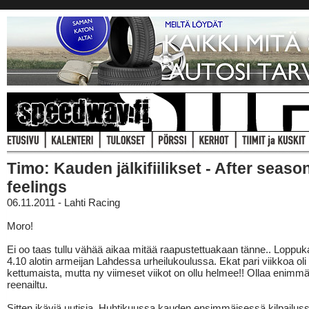
Timo: Kauden jälkifiilikset - After seaso
feelings
06.11.2011 - Lahti Racing
Moro!
Ei oo taas tullu vähää aikaa mitää raapustettuakaan tänne.. Loppu
4.10 alotin armeijan Lahdessa urheilukoulussa. Ekat pari viikkoa oli
kettumaista, mutta ny viimeset viikot on ollu helmee!! Ollaa enim
reenailtu.
Sitten ikäviä uutisia. Huhtikuussa kauden ensimmäisessä kilpailus