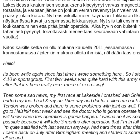
Lakesidessa kaatumisen seurauksena kipeytynyt varvas magneetti
torstaina, ja varpaan jänne on jonkun verran revennyt ja nivelen väli
päässy jotain kuraa.. Nyt ens viikolla meen käymään Tulikouran Ilka
näyttämässä kuvat ja sopimassa leikkausajan. Nyt siis tuli ensimm
loukkaantuminen että pitää jotain operoida.. Aika hyvin oon kuitenki
tähän asti pysynyt, toivottavasti menee taas seuraavaan vähintään 
vuotta:).
Kiitos kaikille ketkä on ollu mukana kaudella 2011 jeesaamassa /
kannustamassa / jotenkin mukana olleita ihmisiä, nähdään taas ens
Hello!
Its been while again since last time I wrote something here.. So I s
4.10 in sportsgroup. First few weeks was quite hard with this army s
after that it´s been really nice, much of exercising!
Then some sad news, my first race at Lakeside I crashed with Shie
hurted my toe. I had X-ray on Thursday and doctor called me back 
Tendon was broken and there is some problems with joint as well. 
go to Helsinki next week and see the doctor who is gonna operate it
will know when this operation is gonna happen. I wanna do it as so
possible because it will take 3 months after operation that I´m in full f
´m quite satisfied with last season anyway, had hard times after thi
I came back on July after Birmingham meeting and started to score 
all around.