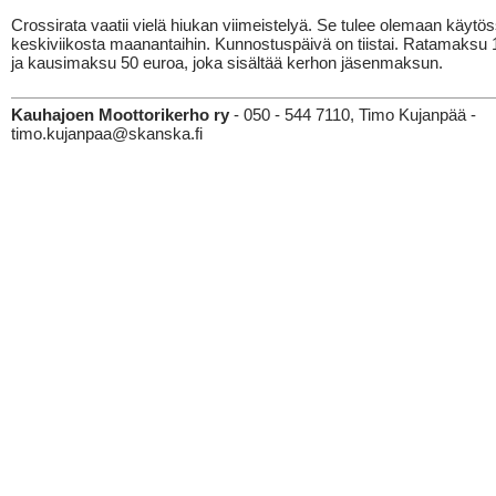
Crossirata vaatii vielä hiukan viimeistelyä. Se tulee olemaan käytö
keskiviikosta maanantaihin. Kunnostuspäivä on tiistai. Ratamaksu 
ja kausimaksu 50 euroa, joka sisältää kerhon jäsenmaksun.
Kauhajoen Moottorikerho ry
- 050 - 544 7110, Timo Kujanpää -
timo.kujanpaa@skanska.fi