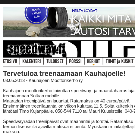
Tervetuloa treenaamaan Kauhajoelle!
03.05.2013 - Kauhajoen Moottorikerho ry
Kauhajoen moottorikerho toivottaa speedway- ja maarataharrastaja
treenaamaan Sotkan radoille.
Maaradan treenipäivä on lauantai. Ratamaksu on 40 euroa/päivä.
Ensimmäinen treenilauantai on viikon kuluttua 11.5. Soita kuitenkin
lähtöäsi Timo Kujanpäälle, 050-544 7110 tai Mauri Kuusistolle, 040
Speedwayradan treenipäivät ovat maanantai ja torstai. Ratamaksu 1
kerhon lisenssillä ajavilta maksua ei peritä. Myöskään minikuljettajilt
maksua.