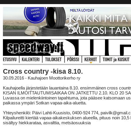
Cross country -kisa 8.10.
30.09.2016 - Kauhajoen Moottorikerho ry
Kauhajoella järjestetään lauantaina 8.10. ensimmäinen cross countr
KISAN ILMOITTAUTUMISAIKAA ON JATKETTU 2.10. KLO 20 S
Luvassa on mielenkiintoinen tapahtuma, jota pääsee katsomaan u
paikassa ympäri Sotkan vapaa-aika-aluetta.
Yhteyshenkilö: Päivi Lahti-Kuusisto, 0400-924 774, paivilk@gmail.
Kilpailureitti kiertää vapaa-aikakeskuksen alueella, pituus noin 10,5 
sisältyy hiekkarataa, asvalttia, metsäosuuksia