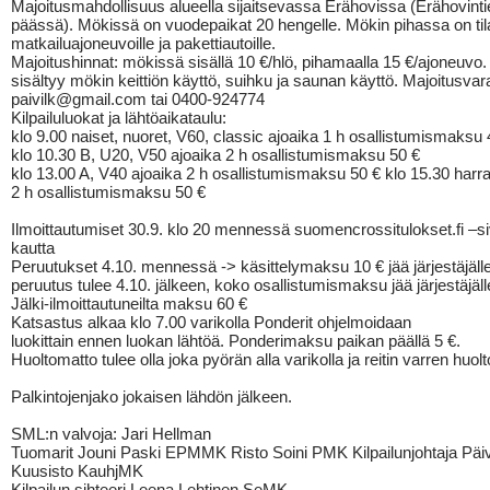
Majoitusmahdollisuus alueella sijaitsevassa Erähovissa (Erähovinti
päässä). Mökissä on vuodepaikat 20 hengelle. Mökin pihassa on til
matkailuajoneuvoille ja pakettiautoille.
Majoitushinnat: mökissä sisällä 10 €/hlö, pihamaalla 15 €/ajoneuvo.
sisältyy mökin keittiön käyttö, suihku ja saunan käyttö. Majoitusva
paivilk@gmail.com tai 0400-924774
Kilpailuluokat ja lähtöaikataulu:
klo 9.00 naiset, nuoret, V60, classic ajoaika 1 h osallistumismaksu 
klo 10.30 B, U20, V50 ajoaika 2 h osallistumismaksu 50 €
klo 13.00 A, V40 ajoaika 2 h osallistumismaksu 50 € klo 15.30 harra
2 h osallistumismaksu 50 €
Ilmoittautumiset 30.9. klo 20 mennessä suomencrossitulokset.fi –s
kautta
Peruutukset 4.10. mennessä -> käsittelymaksu 10 € jää järjestäjäll
peruutus tulee 4.10. jälkeen, koko osallistumismaksu jää järjestäjäll
Jälki-ilmoittautuneilta maksu 60 €
Katsastus alkaa klo 7.00 varikolla Ponderit ohjelmoidaan
luokittain ennen luokan lähtöä. Ponderimaksu paikan päällä 5 €.
Huoltomatto tulee olla joka pyörän alla varikolla ja reitin varren huolt
Palkintojenjako jokaisen lähdön jälkeen.
SML:n valvoja: Jari Hellman
Tuomarit Jouni Paski EPMMK Risto Soini PMK Kilpailunjohtaja Päivi
Kuusisto KauhjMK
Kilpailun sihteeri Leena Lehtinen SeMK