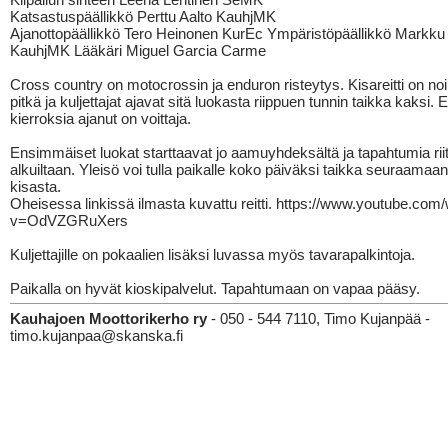
Katsastuspäällikkö Perttu Aalto KauhjMK
Ajanottopäällikkö Tero Heinonen KurEc Ympäristöpäällikkö Markku 
KauhjMK Lääkäri Miguel Garcia Carme
Cross country on motocrossin ja enduron risteytys. Kisareitti on no
pitkä ja kuljettajat ajavat sitä luokasta riippuen tunnin taikka kaksi. 
kierroksia ajanut on voittaja.
Ensimmäiset luokat starttaavat jo aamuyhdeksältä ja tapahtumia riitt
alkuiltaan. Yleisö voi tulla paikalle koko päiväksi taikka seuraamaa
kisasta.
Oheisessa linkissä ilmasta kuvattu reitti. https://www.youtube.com
v=OdVZGRuXers
Kuljettajille on pokaalien lisäksi luvassa myös tavarapalkintoja.
Paikalla on hyvät kioskipalvelut. Tapahtumaan on vapaa pääsy.
Kauhajoen Moottorikerho ry
- 050 - 544 7110, Timo Kujanpää -
timo.kujanpaa@skanska.fi