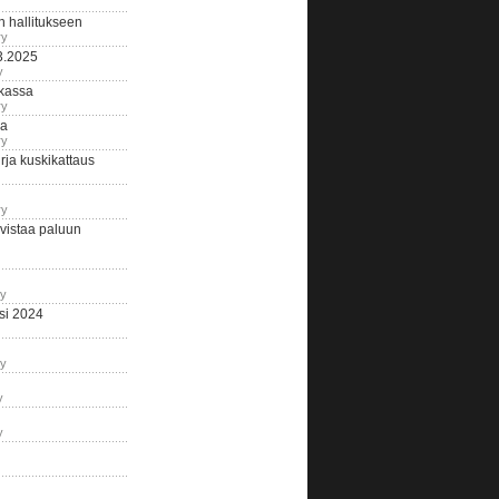
n hallitukseen
ry
3.2025
y
tkassa
ry
na
ry
ja kuskikattaus
ry
istaa paluun
ry
si 2024
ry
y
y