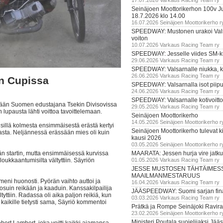
17.07.2026 Varkaus Racing Team ry
Seinäjoen Moottorikerhon 100v Ju
18.7.2026 klo 14.00
16.07.2026 Seinäjoen Moottorikerho r
SPEEDWAY: Mustonen urakoi Vals
voiton
10.07.2026 Varkaus Racing Team ry
SPEEDWAY: Jesselle viides SM-k
29.06.2026 Varkaus Racing Team ry
SPEEDWAY: Valsarnalle niukka, ki
26.06.2026 Varkaus Racing Team ry
an Cupissa
SPEEDWAY: Valsarnalla isot piip
24.06.2026 Varkaus Racing Team ry
SPEEDWAY: Valsarnalle kotivoitto
änään Suomen edustajana Tsekin Divisovissa
29.05.2026 Varkaus Racing Team ry
upausta lähti voittoa tavoittelemaan.
Seinäjoen Moottorikerho
14.05.2026 Seinäjoen Moottorikerho r
, sillä kolmesta ensimmäisestä erästä kertyi
Seinäjoen Moottorikerho tulevat ki
asta. Neljännessä erässään mies oli kuin
kausi 2026
03.05.2026 Seinäjoen Moottorikerho r
än startin, mutta ensimmäisessä kurvissa
MAARATA: Jessen hurja vire jatk
oukkaantumisilta vältyttiin. Säyriön
01.05.2026 Varkaus Racing Team ry
JESSE MUSTOSEN TÄHTÄIMES
MAAILMANMESTARUUS
 meni huonosti. Pyörän vaihto auttoi ja
16.04.2026 Varkaus Racing Team ry
suin reikään ja kaaduin. Kanssakilpailija
JÄÄSPEEDWAY: Suomi sarjan fina
yttiin. Radassa oli aika paljon reikiä, kun
03.03.2026 Varkaus Racing Team ry
 kaikille tietysti sama, Säyriö kommentoi
Prätkä ja Rompe Seinäjoki Ravira
23.02.2026 Seinäjoen Moottorikerho r
Ministeri Poutala suojelijaksi J