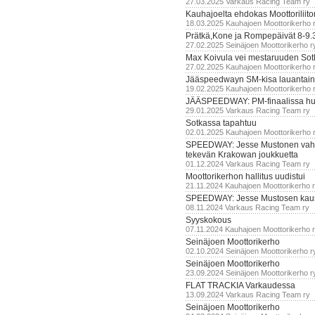
27.03.2025 Varkaus Racing Team ry
Kauhajoelta ehdokas Moottoriliito
18.03.2025 Kauhajoen Moottorikerho 
Prätkä,Kone ja Rompepäivät 8-9.
27.02.2025 Seinäjoen Moottorikerho r
Max Koivula vei mestaruuden So
27.02.2025 Kauhajoen Moottorikerho 
Jääspeedwayn SM-kisa lauantai
19.02.2025 Kauhajoen Moottorikerho 
JÄÄSPEEDWAY: PM-finaalissa hur
29.01.2025 Varkaus Racing Team ry
Sotkassa tapahtuu
02.01.2025 Kauhajoen Moottorikerho 
SPEEDWAY: Jesse Mustonen vahv
tekevän Krakowan joukkuetta
01.12.2024 Varkaus Racing Team ry
Moottorikerhon hallitus uudistui
21.11.2024 Kauhajoen Moottorikerho 
SPEEDWAY: Jesse Mustosen kau
08.11.2024 Varkaus Racing Team ry
Syyskokous
07.11.2024 Kauhajoen Moottorikerho 
Seinäjoen Moottorikerho
02.10.2024 Seinäjoen Moottorikerho r
Seinäjoen Moottorikerho
23.09.2024 Seinäjoen Moottorikerho r
FLAT TRACKIA Varkaudessa
13.09.2024 Varkaus Racing Team ry
Seinäjoen Moottorikerho