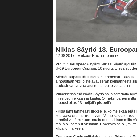
Niklas Säyriö 13. Euroop
12.08.2017 - Varkaus Racing Team ry
VRT:n nuori speedwaytähti Niklas Säyriö ajoi t
U-19 Euroopan Cupissa. 16 nuorta tulevaisuuden l
Säyriön kilpailu lähti hieman tahmeasti liikkeelle
ainoastaan yksi piste avauserän kolmannesta sij
uudesti syntynyt ja ajoi ruutulipulle voittajana.
Viimeisessä erässään Säyriö sai sisäradalta hyv
mies osui reikään ja kaatui. Onneksi pahemmilta l
loppusijoitus 13. neljällä pisteellä.
- Kisa lähti tahmeasti liikkeelle, kolme ekaa erää
seuraava erä menikin hyvin. Viimeisessä erässä o
törmäsi vielä minuun, mutta onneksi isommilta vält
täällä oli satanut aiemmin. Haastava se oli, mutta
kilpailun jälkeen.