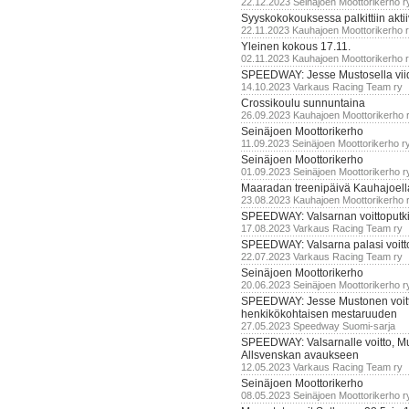
22.12.2023 Seinäjoen Moottorikerho r
Syyskokokouksessa palkittiin akti
22.11.2023 Kauhajoen Moottorikerho 
Yleinen kokous 17.11.
02.11.2023 Kauhajoen Moottorikerho 
SPEEDWAY: Jesse Mustosella viid
14.10.2023 Varkaus Racing Team ry
Crossikoulu sunnuntaina
26.09.2023 Kauhajoen Moottorikerho 
Seinäjoen Moottorikerho
11.09.2023 Seinäjoen Moottorikerho r
Seinäjoen Moottorikerho
01.09.2023 Seinäjoen Moottorikerho r
Maaradan treenipäivä Kauhajoell
23.08.2023 Kauhajoen Moottorikerho 
SPEEDWAY: Valsarnan voittoputki 
17.08.2023 Varkaus Racing Team ry
SPEEDWAY: Valsarna palasi voittoj
22.07.2023 Varkaus Racing Team ry
Seinäjoen Moottorikerho
20.06.2023 Seinäjoen Moottorikerho r
SPEEDWAY: Jesse Mustonen voitt
henkikökohtaisen mestaruuden
27.05.2023 Speedway Suomi-sarja
SPEEDWAY: Valsarnalle voitto, M
Allsvenskan avaukseen
12.05.2023 Varkaus Racing Team ry
Seinäjoen Moottorikerho
08.05.2023 Seinäjoen Moottorikerho r