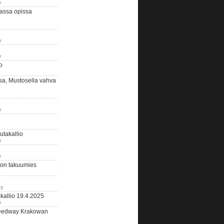
y
assa opissa
y
y
o
sa, Mustosella vahva
y
outakallio
y
y
on takuumies
ry
kallio 19.4.2025
y
eedway Krakowan