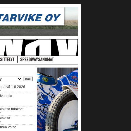
ipäivä 1.8.2026
y
voitolla
lakisa tulokset
y
hlakisa
y
keä voitto