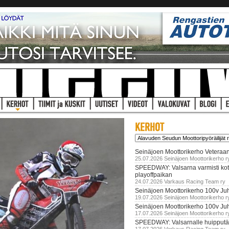
Seinäjoen Moottorikerho Veteraan
25.07.2026 Seinäjoen Moottorikerho r
SPEEDWAY: Valsarna varmisti koti
playoffpaikan
24.07.2026 Varkaus Racing Team ry
Seinäjoen Moottorikerho 100v Juh
19.07.2026 Seinäjoen Moottorikerho r
Seinäjoen Moottorikerho 100v Ju
17.07.2026 Seinäjoen Moottorikerho r
SPEEDWAY: Valsarnalle huipputär