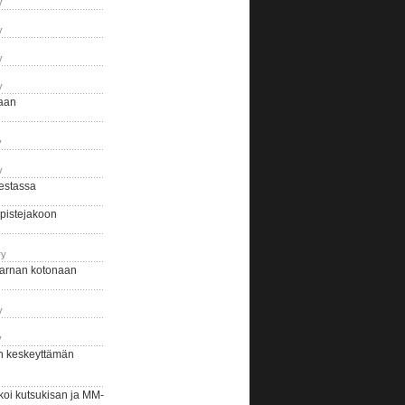
y
y
y
y
naan
y
y
estassa
pistejakoon
ry
arnan kotonaan
y
y
n keskeyttämän
i kutsukisan ja MM-