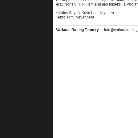
Euroopan Cupin voittajaksi ajoi Iso-Britannian Ro
erät. Norjan Filip Hjemland ajoi toiseksi ja Puo
*Niklas Säyriö. Kuva Lea Häyrinen.
Teksti Tomi Nevanperä
Varkaus Racing Team ry
- - info@varkausracing