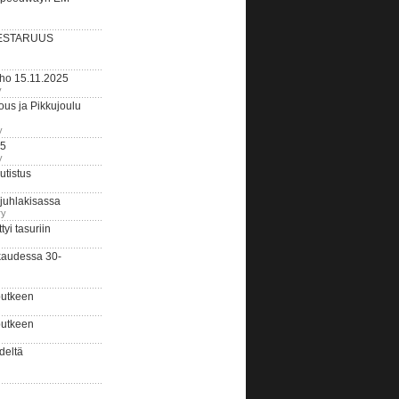
ESTARUUS
rho 15.11.2025
y
us ja Pikkujoulu
y
25
y
tistus
 juhlakisassa
ry
i tasuriin
kaudessa 30-
putkeen
putkeen
deltä