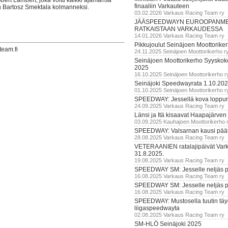
bert Lambert, joka voitti kaikki ajamansa
finaaliin Varkauteen
lan Bartosz Smektala kolmanneksi.
03.02.2026 Varkaus Racing Team ry
JÄÄSPEEDWAYN EUROOPANM
RATKAISTAAN VARKAUDESSA
14.01.2026 Varkaus Racing Team ry
Pikkujoulut Seinäjoen Moottorike
team.fi
24.11.2025 Seinäjoen Moottorikerho r
Seinäjoen Moottorikerho Syyskoko
2025
16.10.2025 Seinäjoen Moottorikerho r
Seinäjoki Speedwayrata 1.10.20
01.10.2025 Seinäjoen Moottorikerho r
SPEEDWAY: Jessellä kova loppuru
24.09.2025 Varkaus Racing Team ry
Länsi ja Itä kisaavat Haapajärven
03.09.2025 Kauhajoen Moottorikerho 
SPEEDWAY: Valsarnan kausi päätty
28.08.2025 Varkaus Racing Team ry
VETERAANIEN ratalajipäivät Var
31.8.2025.
19.08.2025 Varkaus Racing Team ry
SPEEDWAY SM: Jesselle neljäs 
16.08.2025 Varkaus Racing Team ry
SPEEDWAY SM: Jesselle neljäs 
16.08.2025 Varkaus Racing Team ry
SPEEDWAY: Mustosella tuutin täy
liigaspeedwayta
02.08.2025 Varkaus Racing Team ry
SM-HLÖ Seinäjoki 2025