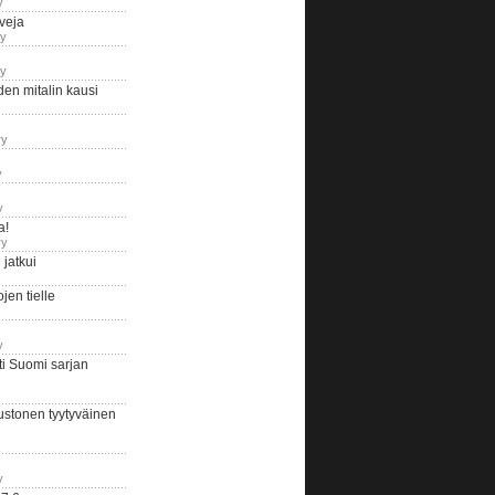
y
iveja
ry
ry
en mitalin kausi
ry
y
y
a!
ry
jatkui
en tielle
y
i Suomi sarjan
ustonen tyytyväinen
y