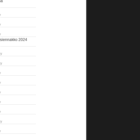
sa
y
y
y
siennakko 2024
ry
ry
y
y
y
y
y
ry
y