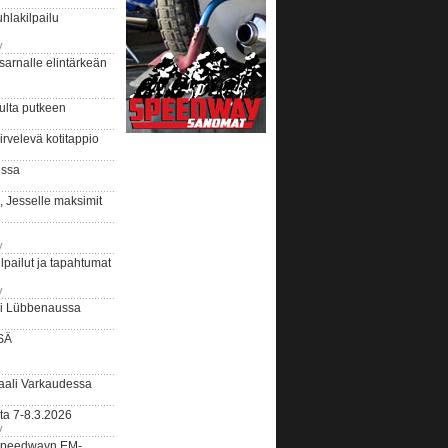
hlakilpailu
y
arnalle elintärkeän
ulta putkeen
rvelevä kotitappio
ussa
, Jesselle maksimit
y
lpailut ja tapahtumat
y
ui Lübbenaussa
SÄ
ali Varkaudessa
ta 7-8.3.2026
y
ääspeedwayn EM-