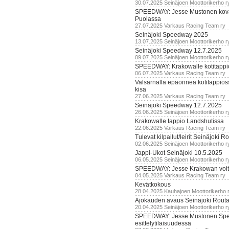
30.07.2025 Seinäjoen Moottorikerho r
SPEEDWAY: Jesse Mustonen kov
Puolassa
27.07.2025 Varkaus Racing Team ry
Seinäjoki Speedway 2025
13.07.2025 Seinäjoen Moottorikerho r
Seinäjoki Speedway 12.7.2025
09.07.2025 Seinäjoen Moottorikerho r
SPEEDWAY: Krakowalle kotitappi
06.07.2025 Varkaus Racing Team ry
Valsarnalla epäonnea kotitappios
kisa
27.06.2025 Varkaus Racing Team ry
Seinäjoki Speedway 12.7.2025
26.06.2025 Seinäjoen Moottorikerho r
Krakowalle tappio Landshutissa
22.06.2025 Varkaus Racing Team ry
Tulevat kilpailut/leirit Seinäjoki R
02.06.2025 Seinäjoen Moottorikerho r
Jappi-Ukot Seinäjoki 10.5.2025
06.05.2025 Seinäjoen Moottorikerho r
SPEEDWAY: Jesse Krakowan voit
04.05.2025 Varkaus Racing Team ry
Kevätkokous
28.04.2025 Kauhajoen Moottorikerho 
Ajokauden avaus Seinäjoki Routa
20.04.2025 Seinäjoen Moottorikerho r
SPEEDWAY: Jesse Mustonen Sp
esittelytilaisuudessa