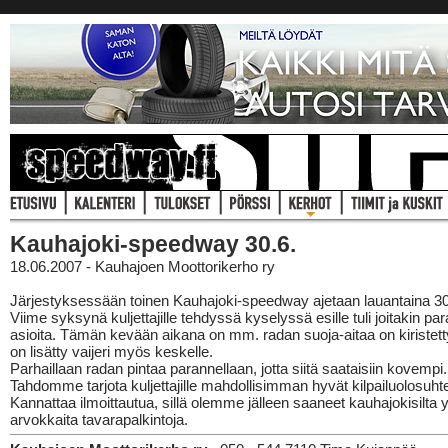
Kauhajoki-speedway 30.6.
18.06.2007 - Kauhajoen Moottorikerho ry
Järjestyksessään toinen Kauhajoki-speedway ajetaan lauantaina 30
Viime syksynä kuljettajille tehdyssä kyselyssä esille tuli joitakin pa
asioita. Tämän kevään aikana on mm. radan suoja-aitaa on kiristetty
on lisätty vaijeri myös keskelle.
Parhaillaan radan pintaa parannellaan, jotta siitä saataisiin kovempi.
Tahdomme tarjota kuljettajille mahdollisimman hyvät kilpailuolosuhte
Kannattaa ilmoittautua, sillä olemme jälleen saaneet kauhajokisilta yr
arvokkaita tavarapalkintoja.