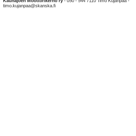
Kauhajoen Moottorikerho ry
- 050 - 544 7110 Timo Kujanpää -
timo.kujanpaa@skanska.fi