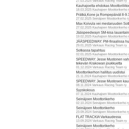
27.03.2025 Varkaus Racing Team ry
Kauhajoelta ehdokas Moottoriliito
18.03.2025 Kauhajoen Moottorikerho 
Prätkä,Kone ja Rompepäivät 8-9.
27.02.2025 Seinäjoen Moottorikerho r
Max Koivula vei mestaruuden So
27.02.2025 Kauhajoen Moottorikerho 
Jääspeedwayn SM-kisa lauantai
19.02.2025 Kauhajoen Moottorikerho 
JÄÄSPEEDWAY: PM-finaalissa hur
29.01.2025 Varkaus Racing Team ry
Sotkassa tapahtuu
02.01.2025 Kauhajoen Moottorikerho 
SPEEDWAY: Jesse Mustonen vahv
tekevän Krakowan joukkuetta
01.12.2024 Varkaus Racing Team ry
Moottorikerhon hallitus uudistui
21.11.2024 Kauhajoen Moottorikerho 
SPEEDWAY: Jesse Mustosen kau
08.11.2024 Varkaus Racing Team ry
Syyskokous
07.11.2024 Kauhajoen Moottorikerho 
Seinäjoen Moottorikerho
02.10.2024 Seinäjoen Moottorikerho r
Seinäjoen Moottorikerho
23.09.2024 Seinäjoen Moottorikerho r
FLAT TRACKIA Varkaudessa
13.09.2024 Varkaus Racing Team ry
Seinäjoen Moottorikerho