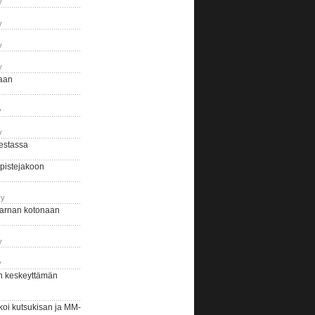
y
y
y
y
naan
y
y
estassa
pistejakoon
ry
arnan kotonaan
y
y
n keskeyttämän
i kutsukisan ja MM-