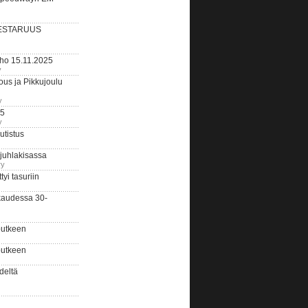
ESTARUUS
rho 15.11.2025
y
us ja Pikkujoulu
y
25
y
tistus
 juhlakisassa
ry
i tasuriin
kaudessa 30-
putkeen
putkeen
deltä