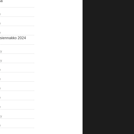
sa
y
y
y
siennakko 2024
ry
ry
y
y
y
y
y
ry
y