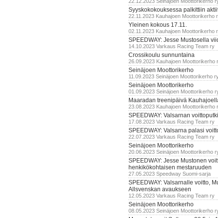
22.12.2023 Seinäjoen Moottorikerho r
Syyskokokouksessa palkittiin akti
22.11.2023 Kauhajoen Moottorikerho 
Yleinen kokous 17.11.
02.11.2023 Kauhajoen Moottorikerho 
SPEEDWAY: Jesse Mustosella viid
14.10.2023 Varkaus Racing Team ry
Crossikoulu sunnuntaina
26.09.2023 Kauhajoen Moottorikerho 
Seinäjoen Moottorikerho
11.09.2023 Seinäjoen Moottorikerho r
Seinäjoen Moottorikerho
01.09.2023 Seinäjoen Moottorikerho r
Maaradan treenipäivä Kauhajoell
23.08.2023 Kauhajoen Moottorikerho 
SPEEDWAY: Valsarnan voittoputki 
17.08.2023 Varkaus Racing Team ry
SPEEDWAY: Valsarna palasi voittoj
22.07.2023 Varkaus Racing Team ry
Seinäjoen Moottorikerho
20.06.2023 Seinäjoen Moottorikerho r
SPEEDWAY: Jesse Mustonen voitt
henkikökohtaisen mestaruuden
27.05.2023 Speedway Suomi-sarja
SPEEDWAY: Valsarnalle voitto, M
Allsvenskan avaukseen
12.05.2023 Varkaus Racing Team ry
Seinäjoen Moottorikerho
08.05.2023 Seinäjoen Moottorikerho r