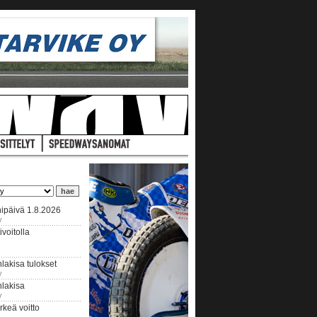
ipäivä 1.8.2026
y
voitolla
lakisa tulokset
y
hlakisa
y
keä voitto