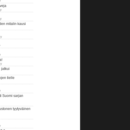
y
iveja
ry
ry
en mitalin kausi
ry
y
y
a!
ry
jatkui
en tielle
y
i Suomi sarjan
ustonen tyytyväinen
y