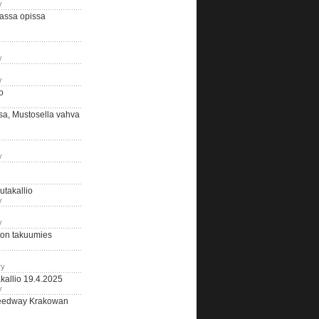
y
assa opissa
y
y
o
sa, Mustosella vahva
y
outakallio
y
y
on takuumies
ry
kallio 19.4.2025
y
eedway Krakowan