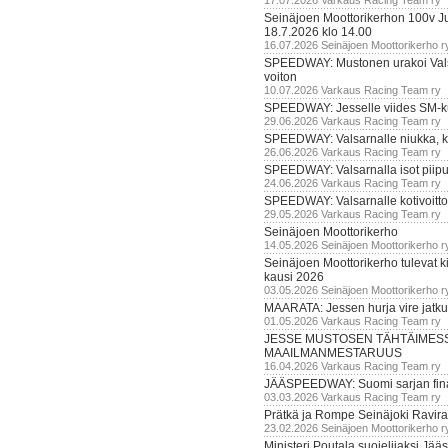
17.07.2026 Varkaus Racing Team ry
Seinäjoen Moottorikerhon 100v Ju
18.7.2026 klo 14.00
16.07.2026 Seinäjoen Moottorikerho r
SPEEDWAY: Mustonen urakoi Vals
voiton
10.07.2026 Varkaus Racing Team ry
SPEEDWAY: Jesselle viides SM-k
29.06.2026 Varkaus Racing Team ry
SPEEDWAY: Valsarnalle niukka, ki
26.06.2026 Varkaus Racing Team ry
SPEEDWAY: Valsarnalla isot piip
24.06.2026 Varkaus Racing Team ry
SPEEDWAY: Valsarnalle kotivoitto
29.05.2026 Varkaus Racing Team ry
Seinäjoen Moottorikerho
14.05.2026 Seinäjoen Moottorikerho r
Seinäjoen Moottorikerho tulevat ki
kausi 2026
03.05.2026 Seinäjoen Moottorikerho r
MAARATA: Jessen hurja vire jatk
01.05.2026 Varkaus Racing Team ry
JESSE MUSTOSEN TÄHTÄIMES
MAAILMANMESTARUUS
16.04.2026 Varkaus Racing Team ry
JÄÄSPEEDWAY: Suomi sarjan fina
03.03.2026 Varkaus Racing Team ry
Prätkä ja Rompe Seinäjoki Ravira
23.02.2026 Seinäjoen Moottorikerho r
Ministeri Poutala suojelijaksi J