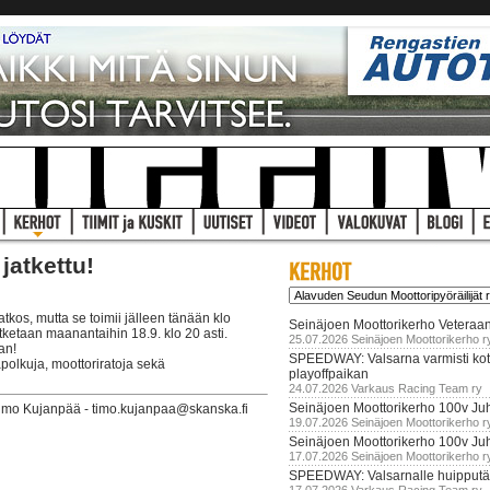
jatkettu!
tkos, mutta se toimii jälleen tänään klo
Seinäjoen Moottorikerho Veteraan
tketaan maanantaihin 18.9. klo 20 asti.
25.07.2026 Seinäjoen Moottorikerho r
an!
SPEEDWAY: Valsarna varmisti koti
polkuja, moottoriratoja sekä
playoffpaikan
24.07.2026 Varkaus Racing Team ry
Seinäjoen Moottorikerho 100v Juh
Timo Kujanpää - timo.kujanpaa@skanska.fi
19.07.2026 Seinäjoen Moottorikerho r
Seinäjoen Moottorikerho 100v Ju
17.07.2026 Seinäjoen Moottorikerho r
SPEEDWAY: Valsarnalle huipputär