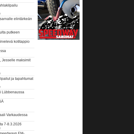
hlakilpailu
y
arnalle elintärkeän
ulta putkeen
rvelevä kotitappio
ussa
, Jesselle maksimit
y
lpailut ja tapahtumat
y
ui Lübbenaussa
SÄ
ali Varkaudessa
ta 7-8.3.2026
y
ääspeedwayn EM-