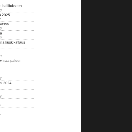
n hallitukseen
ry
3.2025
y
tkassa
ry
na
ry
ja kuskikattaus
ry
istaa paluun
ry
si 2024
ry
y
y