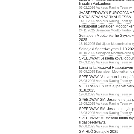
finaaliin Varkauteen
03.02.2026 Varkaus Racing Team ry
JÄÄSPEEDWAYN EUROOPANM
RATKAISTAAN VARKAUDESSA
14.01.2026 Varkaus Racing Team ry
Pikkujoulut Seinäjoen Moottorike
24.11.2025 Seinäjoen Moottorikerho r
Seinäjoen Moottorikerho Syyskoko
2025
16.10.2025 Seinäjoen Moottorikerho r
Seinäjoki Speedwayrata 1.10.20
01.10.2025 Seinäjoen Moottorikerho r
SPEEDWAY: Jessellä kova loppuru
24.09.2025 Varkaus Racing Team ry
Länsi ja Itä kisaavat Haapajärven
03.09.2025 Kauhajoen Moottorikerho 
SPEEDWAY: Valsarnan kausi päätty
28.08.2025 Varkaus Racing Team ry
VETERAANIEN ratalajipäivät Var
31.8.2025.
19.08.2025 Varkaus Racing Team ry
SPEEDWAY SM: Jesselle neljäs 
16.08.2025 Varkaus Racing Team ry
SPEEDWAY SM: Jesselle neljäs 
16.08.2025 Varkaus Racing Team ry
SPEEDWAY: Mustosella tuutin täy
liigaspeedwayta
02.08.2025 Varkaus Racing Team ry
SM-HLÖ Seinäjoki 2025