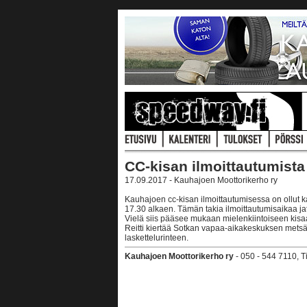
CC-kisan ilmoittautumista 
17.09.2017 - Kauhajoen Moottorikerho ry
Kauhajoen cc-kisan ilmoittautumisessa on ollut ka
17.30 alkaen. Tämän takia ilmoittautumisaikaa ja
Vielä siis pääsee mukaan mielenkiintoiseen kisa
Reitti kiertää Sotkan vapaa-aikakeskuksen metsä
laskettelurinteen.
Kauhajoen Moottorikerho ry
- 050 - 544 7110, 