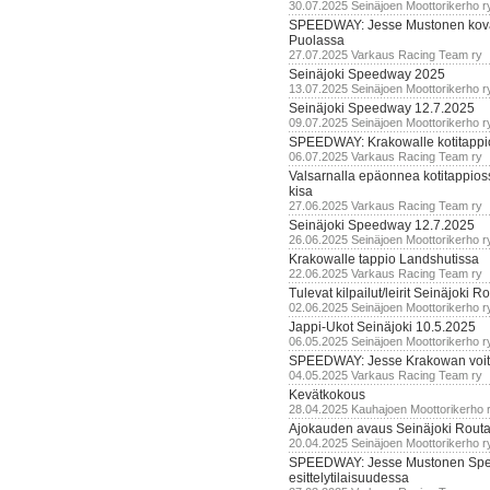
30.07.2025 Seinäjoen Moottorikerho r
SPEEDWAY: Jesse Mustonen kov
Puolassa
27.07.2025 Varkaus Racing Team ry
Seinäjoki Speedway 2025
13.07.2025 Seinäjoen Moottorikerho r
Seinäjoki Speedway 12.7.2025
09.07.2025 Seinäjoen Moottorikerho r
SPEEDWAY: Krakowalle kotitappi
06.07.2025 Varkaus Racing Team ry
Valsarnalla epäonnea kotitappios
kisa
27.06.2025 Varkaus Racing Team ry
Seinäjoki Speedway 12.7.2025
26.06.2025 Seinäjoen Moottorikerho r
Krakowalle tappio Landshutissa
22.06.2025 Varkaus Racing Team ry
Tulevat kilpailut/leirit Seinäjoki R
02.06.2025 Seinäjoen Moottorikerho r
Jappi-Ukot Seinäjoki 10.5.2025
06.05.2025 Seinäjoen Moottorikerho r
SPEEDWAY: Jesse Krakowan voit
04.05.2025 Varkaus Racing Team ry
Kevätkokous
28.04.2025 Kauhajoen Moottorikerho 
Ajokauden avaus Seinäjoki Routa
20.04.2025 Seinäjoen Moottorikerho r
SPEEDWAY: Jesse Mustonen Sp
esittelytilaisuudessa