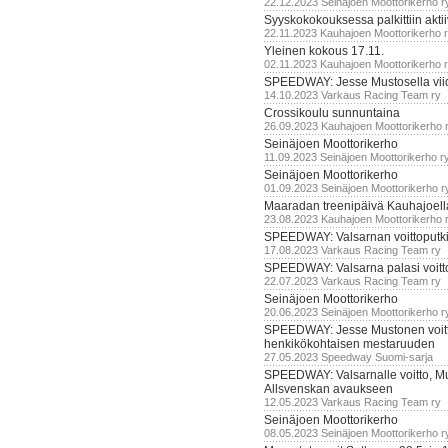
22.12.2023 Seinäjoen Moottorikerho r
Syyskokokouksessa palkittiin akti
22.11.2023 Kauhajoen Moottorikerho 
Yleinen kokous 17.11.
02.11.2023 Kauhajoen Moottorikerho 
SPEEDWAY: Jesse Mustosella viid
14.10.2023 Varkaus Racing Team ry
Crossikoulu sunnuntaina
26.09.2023 Kauhajoen Moottorikerho 
Seinäjoen Moottorikerho
11.09.2023 Seinäjoen Moottorikerho r
Seinäjoen Moottorikerho
01.09.2023 Seinäjoen Moottorikerho r
Maaradan treenipäivä Kauhajoell
23.08.2023 Kauhajoen Moottorikerho 
SPEEDWAY: Valsarnan voittoputki 
17.08.2023 Varkaus Racing Team ry
SPEEDWAY: Valsarna palasi voittoj
22.07.2023 Varkaus Racing Team ry
Seinäjoen Moottorikerho
20.06.2023 Seinäjoen Moottorikerho r
SPEEDWAY: Jesse Mustonen voitt
henkikökohtaisen mestaruuden
27.05.2023 Speedway Suomi-sarja
SPEEDWAY: Valsarnalle voitto, M
Allsvenskan avaukseen
12.05.2023 Varkaus Racing Team ry
Seinäjoen Moottorikerho
08.05.2023 Seinäjoen Moottorikerho r