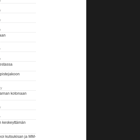
y
y
y
y
naan
y
y
estassa
pistejakoon
ry
arnan kotonaan
y
y
n keskeyttämän
i kutsukisan ja MM-