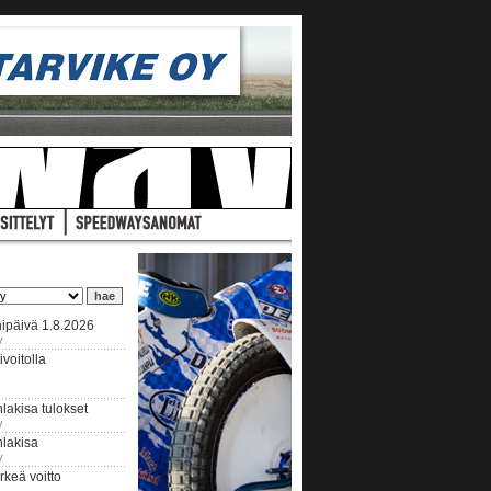
ipäivä 1.8.2026
y
voitolla
lakisa tulokset
y
hlakisa
y
keä voitto