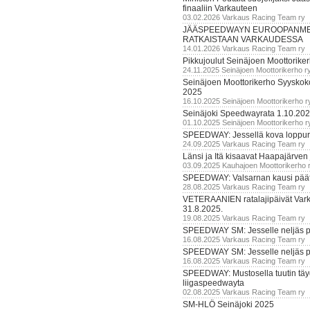
finaaliin Varkauteen
03.02.2026 Varkaus Racing Team ry
JÄÄSPEEDWAYN EUROOPANM
RATKAISTAAN VARKAUDESSA
14.01.2026 Varkaus Racing Team ry
Pikkujoulut Seinäjoen Moottorike
24.11.2025 Seinäjoen Moottorikerho r
Seinäjoen Moottorikerho Syyskoko
2025
16.10.2025 Seinäjoen Moottorikerho r
Seinäjoki Speedwayrata 1.10.20
01.10.2025 Seinäjoen Moottorikerho r
SPEEDWAY: Jessellä kova loppuru
24.09.2025 Varkaus Racing Team ry
Länsi ja Itä kisaavat Haapajärven
03.09.2025 Kauhajoen Moottorikerho 
SPEEDWAY: Valsarnan kausi päätty
28.08.2025 Varkaus Racing Team ry
VETERAANIEN ratalajipäivät Var
31.8.2025.
19.08.2025 Varkaus Racing Team ry
SPEEDWAY SM: Jesselle neljäs 
16.08.2025 Varkaus Racing Team ry
SPEEDWAY SM: Jesselle neljäs 
16.08.2025 Varkaus Racing Team ry
SPEEDWAY: Mustosella tuutin täy
liigaspeedwayta
02.08.2025 Varkaus Racing Team ry
SM-HLÖ Seinäjoki 2025