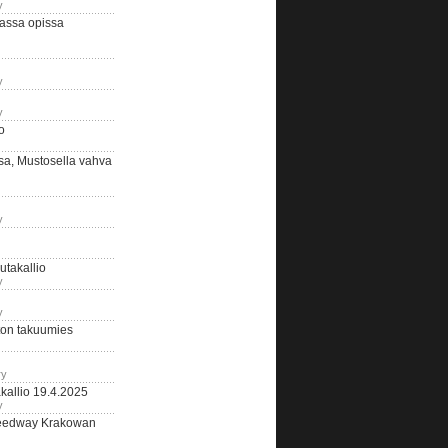
y
assa opissa
y
y
o
sa, Mustosella vahva
y
outakallio
y
y
on takuumies
ry
kallio 19.4.2025
y
eedway Krakowan