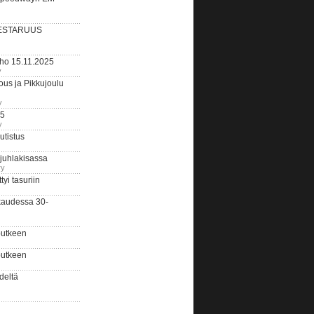
ESTARUUS
rho 15.11.2025
y
us ja Pikkujoulu
y
25
y
tistus
 juhlakisassa
ry
i tasuriin
kaudessa 30-
putkeen
putkeen
deltä