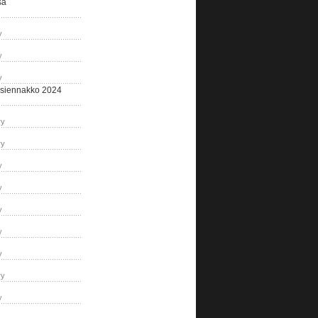
sa
y
y
y
siennakko 2024
ry
ry
y
y
y
y
y
ry
y