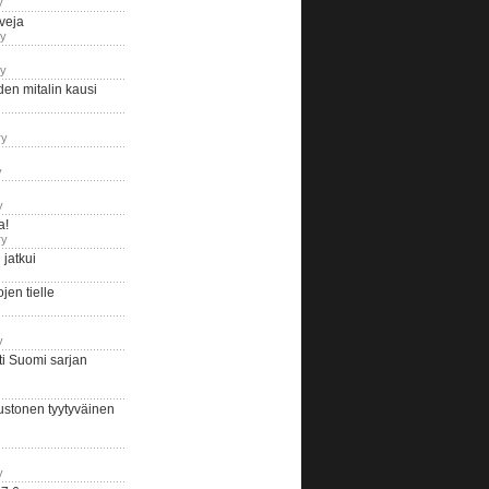
y
iveja
ry
ry
en mitalin kausi
ry
y
y
a!
ry
jatkui
en tielle
y
i Suomi sarjan
ustonen tyytyväinen
y