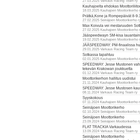
27.03.2025 Varkaus Racing Team ry
Kauhajoelta ehdokas Moottoriliito
18.03.2025 Kauhajoen Moottorikerho 
Prätkä,Kone ja Rompepäivät 8-9.
27.02.2025 Seinäjoen Moottorikerho r
Max Koivula vei mestaruuden So
27.02.2025 Kauhajoen Moottorikerho 
Jääspeedwayn SM-kisa lauantai
19.02.2025 Kauhajoen Moottorikerho 
JÄÄSPEEDWAY: PM-finaalissa hur
29.01.2025 Varkaus Racing Team ry
Sotkassa tapahtuu
02.01.2025 Kauhajoen Moottorikerho 
SPEEDWAY: Jesse Mustonen vahv
tekevän Krakowan joukkuetta
01.12.2024 Varkaus Racing Team ry
Moottorikerhon hallitus uudistui
21.11.2024 Kauhajoen Moottorikerho 
SPEEDWAY: Jesse Mustosen kau
08.11.2024 Varkaus Racing Team ry
Syyskokous
07.11.2024 Kauhajoen Moottorikerho 
Seinäjoen Moottorikerho
02.10.2024 Seinäjoen Moottorikerho r
Seinäjoen Moottorikerho
23.09.2024 Seinäjoen Moottorikerho r
FLAT TRACKIA Varkaudessa
13.09.2024 Varkaus Racing Team ry
Seinäjoen Moottorikerho