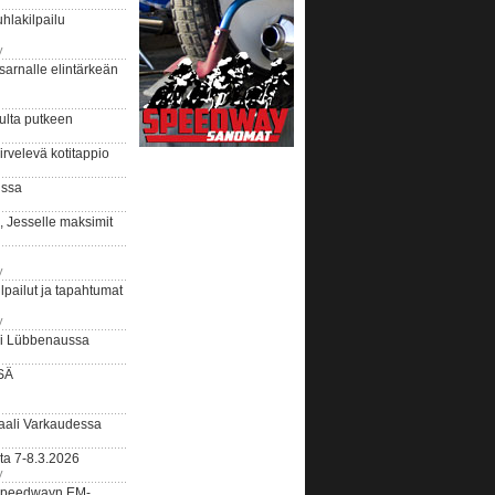
hlakilpailu
y
arnalle elintärkeän
ulta putkeen
rvelevä kotitappio
ussa
, Jesselle maksimit
y
lpailut ja tapahtumat
y
ui Lübbenaussa
SÄ
ali Varkaudessa
ta 7-8.3.2026
y
ääspeedwayn EM-