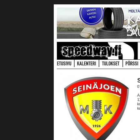
0
A
1
k
k