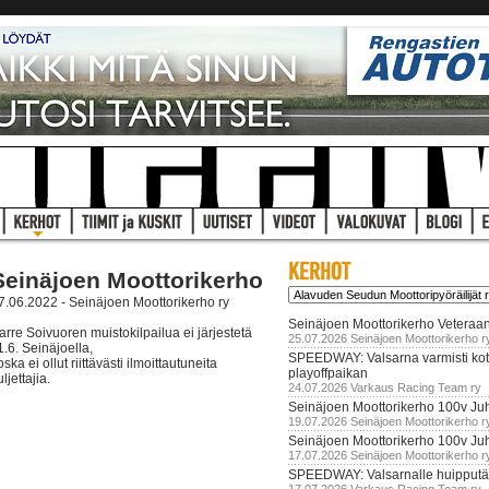
Seinäjoen Moottorikerho
7.06.2022 - Seinäjoen Moottorikerho ry
Seinäjoen Moottorikerho Veteraan
arre Soivuoren muistokilpailua ei järjestetä
25.07.2026 Seinäjoen Moottorikerho r
1.6. Seinäjoella,
SPEEDWAY: Valsarna varmisti koti
oska ei ollut riittävästi ilmoittautuneita
playoffpaikan
uljettajia.
24.07.2026 Varkaus Racing Team ry
Seinäjoen Moottorikerho 100v Juh
19.07.2026 Seinäjoen Moottorikerho r
Seinäjoen Moottorikerho 100v Ju
17.07.2026 Seinäjoen Moottorikerho r
SPEEDWAY: Valsarnalle huipputär