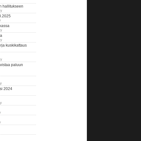
n hallitukseen
ry
3.2025
y
tkassa
ry
na
ry
ja kuskikattaus
ry
istaa paluun
ry
si 2024
ry
y
y