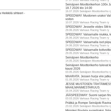
17.07.2026 Varkaus Racing Team ry
Seinäjoen Moottorikerhon 100v Ju
18.7.2026 klo 14.00
16.07.2026 Seinäjoen Moottorikerho r
Heikkilä sihteeri -
SPEEDWAY: Mustonen urakoi Vals
voiton
10.07.2026 Varkaus Racing Team ry
SPEEDWAY: Jesselle viides SM-k
29.06.2026 Varkaus Racing Team ry
SPEEDWAY: Valsarnalle niukka, ki
26.06.2026 Varkaus Racing Team ry
SPEEDWAY: Valsarnalla isot piip
24.06.2026 Varkaus Racing Team ry
SPEEDWAY: Valsarnalle kotivoitto
29.05.2026 Varkaus Racing Team ry
Seinäjoen Moottorikerho
14.05.2026 Seinäjoen Moottorikerho r
Seinäjoen Moottorikerho tulevat ki
kausi 2026
03.05.2026 Seinäjoen Moottorikerho r
MAARATA: Jessen hurja vire jatk
01.05.2026 Varkaus Racing Team ry
JESSE MUSTOSEN TÄHTÄIMES
MAAILMANMESTARUUS
16.04.2026 Varkaus Racing Team ry
JÄÄSPEEDWAY: Suomi sarjan fina
03.03.2026 Varkaus Racing Team ry
Prätkä ja Rompe Seinäjoki Ravira
23.02.2026 Seinäjoen Moottorikerho r
Ministeri Poutala suojelijaksi J