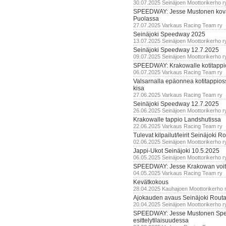
30.07.2025 Seinäjoen Moottorikerho r
SPEEDWAY: Jesse Mustonen kov
Puolassa
27.07.2025 Varkaus Racing Team ry
Seinäjoki Speedway 2025
13.07.2025 Seinäjoen Moottorikerho r
Seinäjoki Speedway 12.7.2025
09.07.2025 Seinäjoen Moottorikerho r
SPEEDWAY: Krakowalle kotitappi
06.07.2025 Varkaus Racing Team ry
Valsarnalla epäonnea kotitappios
kisa
27.06.2025 Varkaus Racing Team ry
Seinäjoki Speedway 12.7.2025
26.06.2025 Seinäjoen Moottorikerho r
Krakowalle tappio Landshutissa
22.06.2025 Varkaus Racing Team ry
Tulevat kilpailut/leirit Seinäjoki R
02.06.2025 Seinäjoen Moottorikerho r
Jappi-Ukot Seinäjoki 10.5.2025
06.05.2025 Seinäjoen Moottorikerho r
SPEEDWAY: Jesse Krakowan voit
04.05.2025 Varkaus Racing Team ry
Kevätkokous
28.04.2025 Kauhajoen Moottorikerho 
Ajokauden avaus Seinäjoki Routa
20.04.2025 Seinäjoen Moottorikerho r
SPEEDWAY: Jesse Mustonen Sp
esittelytilaisuudessa