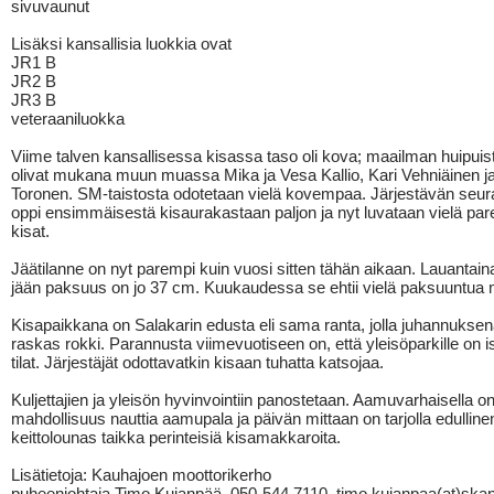
sivuvaunut
Lisäksi kansallisia luokkia ovat
JR1 B
JR2 B
JR3 B
veteraaniluokka
Viime talven kansallisessa kisassa taso oli kova; maailman huipui
olivat mukana muun muassa Mika ja Vesa Kallio, Kari Vehniäinen ja
Toronen. SM-taistosta odotetaan vielä kovempaa. Järjestävän seur
oppi ensimmäisestä kisaurakastaan paljon ja nyt luvataan vielä p
kisat.
Jäätilanne on nyt parempi kuin vuosi sitten tähän aikaan. Lauantain
jään paksuus on jo 37 cm. Kuukaudessa se ehtii vielä paksuuntua 
Kisapaikkana on Salakarin edusta eli sama ranta, jolla juhannuksen
raskas rokki. Parannusta viimevuotiseen on, että yleisöparkille on
tilat. Järjestäjät odottavatkin kisaan tuhatta katsojaa.
Kuljettajien ja yleisön hyvinvointiin panostetaan. Aamuvarhaisella o
mahdollisuus nauttia aamupala ja päivän mittaan on tarjolla edulline
keittolounas taikka perinteisiä kisamakkaroita.
Lisätietoja: Kauhajoen moottorikerho
puheenjohtaja Timo Kujanpää, 050-544 7110, timo.kujanpaa(at)skan