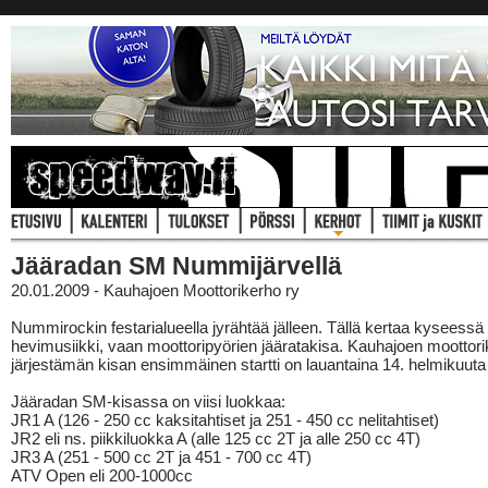
Jääradan SM Nummijärvellä
20.01.2009 - Kauhajoen Moottorikerho ry
Nummirockin festarialueella jyrähtää jälleen. Tällä kertaa kyseessä 
hevimusiikki, vaan moottoripyörien jääratakisa. Kauhajoen moottor
järjestämän kisan ensimmäinen startti on lauantaina 14. helmikuuta 
Jääradan SM-kisassa on viisi luokkaa:
JR1 A (126 - 250 cc kaksitahtiset ja 251 - 450 cc nelitahtiset)
JR2 eli ns. piikkiluokka A (alle 125 cc 2T ja alle 250 cc 4T)
JR3 A (251 - 500 cc 2T ja 451 - 700 cc 4T)
ATV Open eli 200-1000cc