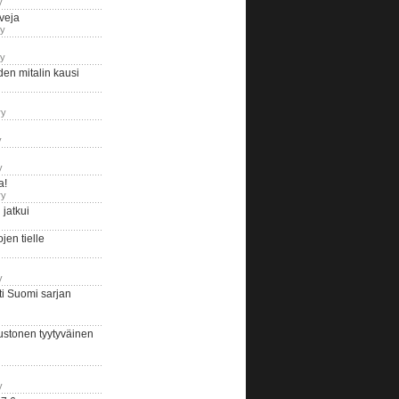
y
iveja
ry
ry
en mitalin kausi
ry
y
y
a!
ry
jatkui
en tielle
y
i Suomi sarjan
ustonen tyytyväinen
y