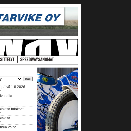
ipäivä 1.8.2026
y
voitolla
lakisa tulokset
y
hlakisa
y
keä voitto