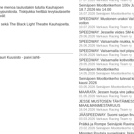
17.07.2026 Varkaus Racing Team ry
Seinäjoen Moottorikerhon 100v Ju
mme menoa laulustakin tutulla Kauhajoen
18.7.2026 klo 14.00
puistosta. Tiskijukka heittää levylautaselle
16.07.2026 Seinäjoen Moottorikerho r
vät:
SPEEDWAY: Mustonen urakoi Vals
voiton
 sekä The Black Light Theatre Kauhajoelta.
10.07.2026 Varkaus Racing Team ry
SPEEDWAY: Jesselle viides SM-k
29.06.2026 Varkaus Racing Team ry
SPEEDWAY: Valsarnalle niukka, ki
26.06.2026 Varkaus Racing Team ry
SPEEDWAY: Valsarnalla isot piip
24.06.2026 Varkaus Racing Team ry
ri Kuusisto - paivi.lahti-
SPEEDWAY: Valsarnalle kotivoitto
29.05.2026 Varkaus Racing Team ry
Seinäjoen Moottorikerho
14.05.2026 Seinäjoen Moottorikerho r
Seinäjoen Moottorikerho tulevat ki
kausi 2026
03.05.2026 Seinäjoen Moottorikerho r
MAARATA: Jessen hurja vire jatk
01.05.2026 Varkaus Racing Team ry
JESSE MUSTOSEN TÄHTÄIMES
MAAILMANMESTARUUS
16.04.2026 Varkaus Racing Team ry
JÄÄSPEEDWAY: Suomi sarjan fina
03.03.2026 Varkaus Racing Team ry
Prätkä ja Rompe Seinäjoki Ravira
23.02.2026 Seinäjoen Moottorikerho r
Ministeri Poutala suojelijaksi J