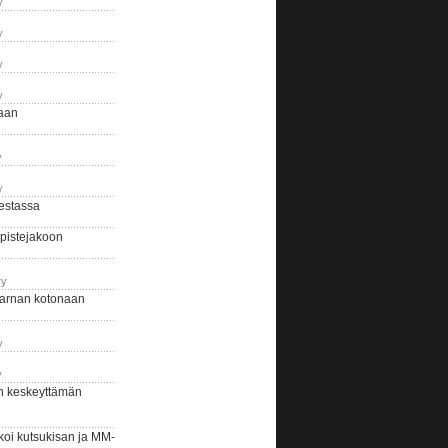
y
y
y
y
naan
y
y
estassa
pistejakoon
ry
arnan kotonaan
y
y
n keskeyttämän
i kutsukisan ja MM-