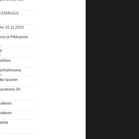
ESTARUUS
rho 15.11.2025
y
us ja Pikkujoulu
y
25
y
tistus
 juhlakisassa
ry
i tasuriin
kaudessa 30-
putkeen
putkeen
deltä