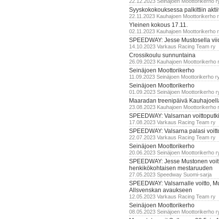
22.12.2023 Seinäjoen Moottorikerho r
Syyskokokouksessa palkittiin akti
22.11.2023 Kauhajoen Moottorikerho 
Yleinen kokous 17.11.
02.11.2023 Kauhajoen Moottorikerho 
SPEEDWAY: Jesse Mustosella viid
14.10.2023 Varkaus Racing Team ry
Crossikoulu sunnuntaina
26.09.2023 Kauhajoen Moottorikerho 
Seinäjoen Moottorikerho
11.09.2023 Seinäjoen Moottorikerho r
Seinäjoen Moottorikerho
01.09.2023 Seinäjoen Moottorikerho r
Maaradan treenipäivä Kauhajoell
23.08.2023 Kauhajoen Moottorikerho 
SPEEDWAY: Valsarnan voittoputki 
17.08.2023 Varkaus Racing Team ry
SPEEDWAY: Valsarna palasi voittoj
22.07.2023 Varkaus Racing Team ry
Seinäjoen Moottorikerho
20.06.2023 Seinäjoen Moottorikerho r
SPEEDWAY: Jesse Mustonen voitt
henkikökohtaisen mestaruuden
27.05.2023 Speedway Suomi-sarja
SPEEDWAY: Valsarnalle voitto, M
Allsvenskan avaukseen
12.05.2023 Varkaus Racing Team ry
Seinäjoen Moottorikerho
08.05.2023 Seinäjoen Moottorikerho r