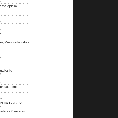
y
assa opissa
y
y
o
sa, Mustosella vahva
y
outakallio
y
y
on takuumies
ry
kallio 19.4.2025
y
eedway Krakowan