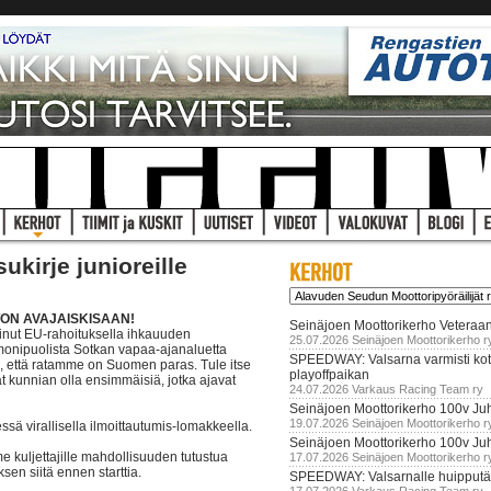
kirje junioreille
ON AVAJAISKISAAN!
Seinäjoen Moottorikerho Veteraan
inut EU-rahoituksella ihkauuden
25.07.2026 Seinäjoen Moottorikerho r
onipuolista Sotkan vapaa-ajanaluetta
SPEEDWAY: Valsarna varmisti koti
, että ratamme on Suomen paras. Tule itse
playoffpaikan
t kunnian olla ensimmäisiä, jotka ajavat
24.07.2026 Varkaus Racing Team ry
Seinäjoen Moottorikerho 100v Juh
19.07.2026 Seinäjoen Moottorikerho r
ä virallisella ilmoittautumis-lomakkeella.
Seinäjoen Moottorikerho 100v Ju
e kuljettajille mahdollisuuden tutustua
17.07.2026 Seinäjoen Moottorikerho r
sen siitä ennen starttia.
SPEEDWAY: Valsarnalle huipputär