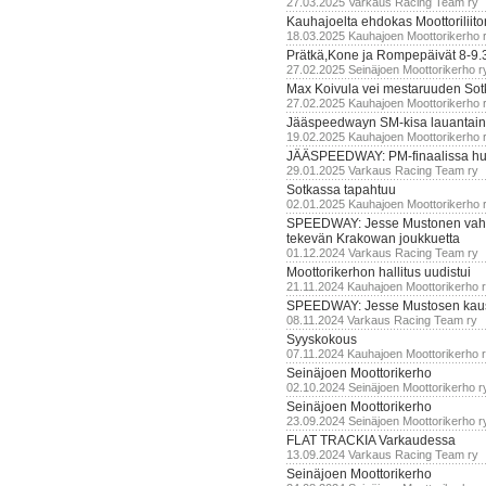
27.03.2025 Varkaus Racing Team ry
Kauhajoelta ehdokas Moottoriliito
18.03.2025 Kauhajoen Moottorikerho 
Prätkä,Kone ja Rompepäivät 8-9.
27.02.2025 Seinäjoen Moottorikerho r
Max Koivula vei mestaruuden So
27.02.2025 Kauhajoen Moottorikerho 
Jääspeedwayn SM-kisa lauantai
19.02.2025 Kauhajoen Moottorikerho 
JÄÄSPEEDWAY: PM-finaalissa hur
29.01.2025 Varkaus Racing Team ry
Sotkassa tapahtuu
02.01.2025 Kauhajoen Moottorikerho 
SPEEDWAY: Jesse Mustonen vahv
tekevän Krakowan joukkuetta
01.12.2024 Varkaus Racing Team ry
Moottorikerhon hallitus uudistui
21.11.2024 Kauhajoen Moottorikerho 
SPEEDWAY: Jesse Mustosen kau
08.11.2024 Varkaus Racing Team ry
Syyskokous
07.11.2024 Kauhajoen Moottorikerho 
Seinäjoen Moottorikerho
02.10.2024 Seinäjoen Moottorikerho r
Seinäjoen Moottorikerho
23.09.2024 Seinäjoen Moottorikerho r
FLAT TRACKIA Varkaudessa
13.09.2024 Varkaus Racing Team ry
Seinäjoen Moottorikerho