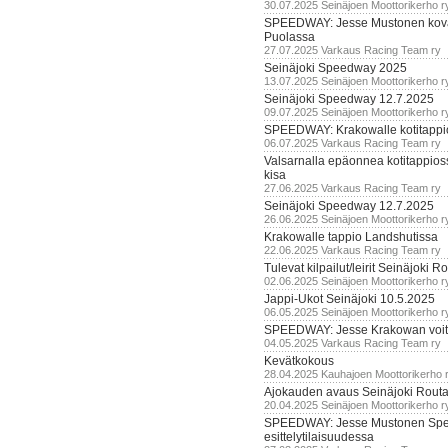
30.07.2025 Seinäjoen Moottorikerho r
SPEEDWAY: Jesse Mustonen kov
Puolassa
27.07.2025 Varkaus Racing Team ry
Seinäjoki Speedway 2025
13.07.2025 Seinäjoen Moottorikerho r
Seinäjoki Speedway 12.7.2025
09.07.2025 Seinäjoen Moottorikerho r
SPEEDWAY: Krakowalle kotitappi
06.07.2025 Varkaus Racing Team ry
Valsarnalla epäonnea kotitappios
kisa
27.06.2025 Varkaus Racing Team ry
Seinäjoki Speedway 12.7.2025
26.06.2025 Seinäjoen Moottorikerho r
Krakowalle tappio Landshutissa
22.06.2025 Varkaus Racing Team ry
Tulevat kilpailut/leirit Seinäjoki R
02.06.2025 Seinäjoen Moottorikerho r
Jappi-Ukot Seinäjoki 10.5.2025
06.05.2025 Seinäjoen Moottorikerho r
SPEEDWAY: Jesse Krakowan voit
04.05.2025 Varkaus Racing Team ry
Kevätkokous
28.04.2025 Kauhajoen Moottorikerho 
Ajokauden avaus Seinäjoki Routa
20.04.2025 Seinäjoen Moottorikerho r
SPEEDWAY: Jesse Mustonen Sp
esittelytilaisuudessa