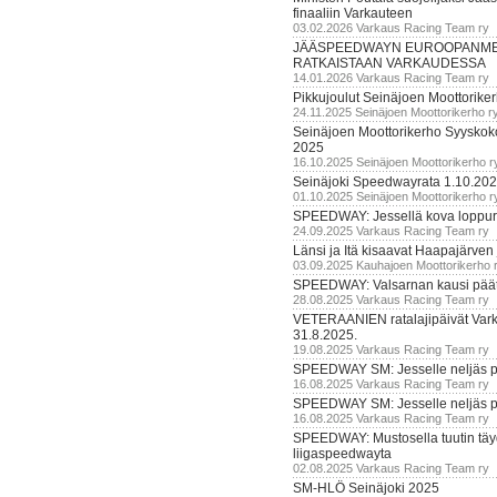
finaaliin Varkauteen
03.02.2026 Varkaus Racing Team ry
JÄÄSPEEDWAYN EUROOPANM
RATKAISTAAN VARKAUDESSA
14.01.2026 Varkaus Racing Team ry
Pikkujoulut Seinäjoen Moottorike
24.11.2025 Seinäjoen Moottorikerho r
Seinäjoen Moottorikerho Syyskoko
2025
16.10.2025 Seinäjoen Moottorikerho r
Seinäjoki Speedwayrata 1.10.20
01.10.2025 Seinäjoen Moottorikerho r
SPEEDWAY: Jessellä kova loppuru
24.09.2025 Varkaus Racing Team ry
Länsi ja Itä kisaavat Haapajärven
03.09.2025 Kauhajoen Moottorikerho 
SPEEDWAY: Valsarnan kausi päätty
28.08.2025 Varkaus Racing Team ry
VETERAANIEN ratalajipäivät Var
31.8.2025.
19.08.2025 Varkaus Racing Team ry
SPEEDWAY SM: Jesselle neljäs 
16.08.2025 Varkaus Racing Team ry
SPEEDWAY SM: Jesselle neljäs 
16.08.2025 Varkaus Racing Team ry
SPEEDWAY: Mustosella tuutin täy
liigaspeedwayta
02.08.2025 Varkaus Racing Team ry
SM-HLÖ Seinäjoki 2025