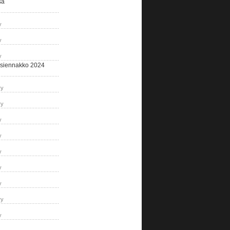
sa
y
y
y
siennakko 2024
ry
ry
y
y
y
y
y
ry
y