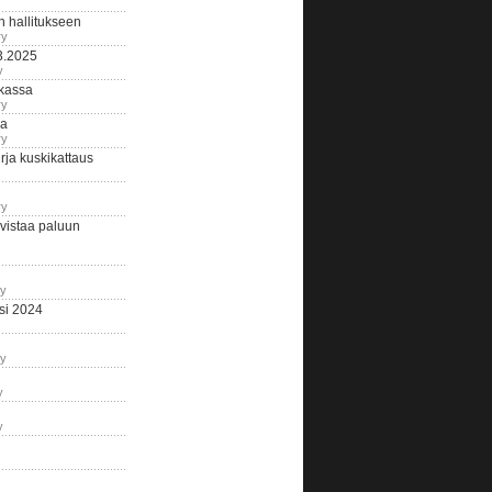
n hallitukseen
ry
3.2025
y
tkassa
ry
na
ry
ja kuskikattaus
ry
istaa paluun
ry
si 2024
ry
y
y