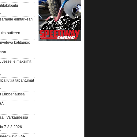
hlakilpailu
y
arnalle elintärkeän
ulta putkeen
rvelevä kotitappio
ussa
, Jesselle maksimit
y
lpailut ja tapahtumat
y
ui Lübbenaussa
SÄ
ali Varkaudessa
ta 7-8.3.2026
y
ääspeedwayn EM-