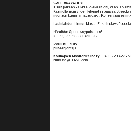
SPEEDWAYROCK
Kisan jälkeen kaikki ei olekaan ohi, vaan jatka
Kasinolla noin viiden kilometrin päässä Speedway
nuorison kuumimmat suosikit. Konsertissa esiinty
Lapinlahden Linnut, Mustat Enkelit plays Popeda
Nähdään Speedwaypuistossa!
Kauhajoen moottorikerho ry
Mauri Kuusisto
puheenjohtaja
Kauhajoen Moottorikerho ry
- 040 - 729 4275 Mau
kuusisto@luukku.com