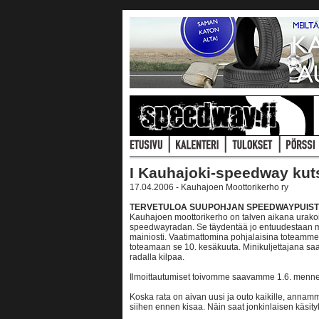
I Kauhajoki-speedway kutsu
17.04.2006 - Kauhajoen Moottorikerho ry
TERVETULOA SUUPOHJAN SPEEDWAYPUIST
Kauhajoen moottorikerho on talven aikana urako
speedwayradan. Se täydentää jo entuudestaan m
mainiosti. Vaatimattomina pohjalaisina toteamme
toteamaan se 10. kesäkuuta. Minikuljettajana saa
radalla kilpaa.
Ilmoittautumiset toivomme saavamme 1.6. menness
Koska rata on aivan uusi ja outo kaikille, annamm
siihen ennen kisaa. Näin saat jonkinlaisen käsityk