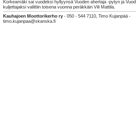
Korkeamäki sai vuodeksi hyllyynsä Vuoden ahertaja -pytyn ja Vuo
kuljettajaksi valittiin toisena vuonna peräkkäin Vili Mattila.
Kauhajoen Moottorikerho ry
- 050 - 544 7110, Timo Kujanpää -
timo.kujanpaa@skanska.fi