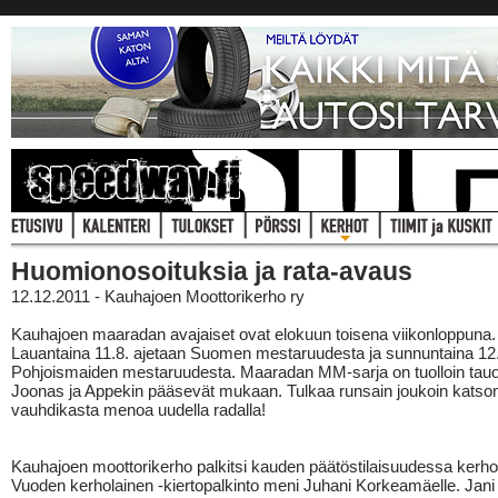
Huomionosoituksia ja rata-avaus
12.12.2011 - Kauhajoen Moottorikerho ry
Kauhajoen maaradan avajaiset ovat elokuun toisena viikonloppuna.
Lauantaina 11.8. ajetaan Suomen mestaruudesta ja sunnuntaina 12
Pohjoismaiden mestaruudesta. Maaradan MM-sarja on tuolloin tauol
Joonas ja Appekin pääsevät mukaan. Tulkaa runsain joukoin kats
vauhdikasta menoa uudella radalla!
Kauhajoen moottorikerho palkitsi kauden päätöstilaisuudessa kerhon
Vuoden kerholainen -kiertopalkinto meni Juhani Korkeamäelle. Jani