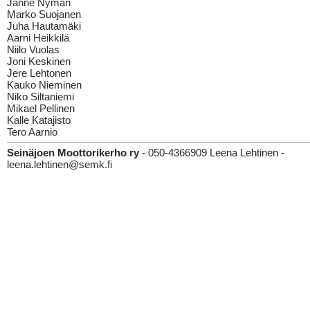
Janne Nyman
Marko Suojanen
Juha Hautamäki
Aarni Heikkilä
Niilo Vuolas
Joni Keskinen
Jere Lehtonen
Kauko Nieminen
Niko Siltaniemi
Mikael Pellinen
Kalle Katajisto
Tero Aarnio
Seinäjoen Moottorikerho ry
- 050-4366909 Leena Lehtinen -
leena.lehtinen@semk.fi