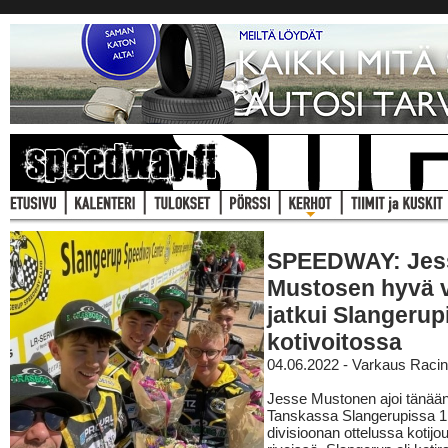
SPEEDWAY: Jes
Mustosen hyvä v
jatkui Slangerup
kotivoitossa
04.06.2022 - Varkaus Raci
Jesse Mustonen ajoi tänää
Tanskassa Slangerupissa 1
divisioonan ottelussa kotij