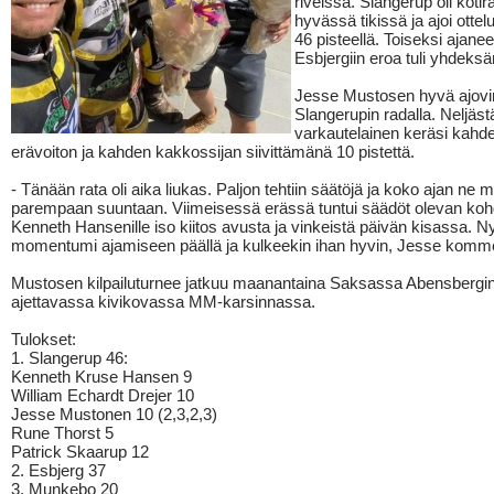
riveissä. Slangerup oli kotir
hyvässä tikissä ja ajoi ottel
46 pisteellä. Toiseksi ajane
Esbjergiin eroa tuli yhdeksän
Jesse Mustosen hyvä ajovir
Slangerupin radalla. Neljäst
varkautelainen keräsi kahd
erävoiton ja kahden kakkossijan siivittämänä 10 pistettä.
- Tänään rata oli aika liukas. Paljon tehtiin säätöjä ja koko ajan ne 
parempaan suuntaan. Viimeisessä erässä tuntui säädöt olevan kohd
Kenneth Hansenille iso kiitos avusta ja vinkeistä päivän kisassa. N
momentumi ajamiseen päällä ja kulkeekin ihan hyvin, Jesse komme
Mustosen kilpailuturnee jatkuu maanantaina Saksassa Abensbergin
ajettavassa kivikovassa MM-karsinnassa.
Tulokset:
1. Slangerup 46:
Kenneth Kruse Hansen 9
William Echardt Drejer 10
Jesse Mustonen 10 (2,3,2,3)
Rune Thorst 5
Patrick Skaarup 12
2. Esbjerg 37
3. Munkebo 20