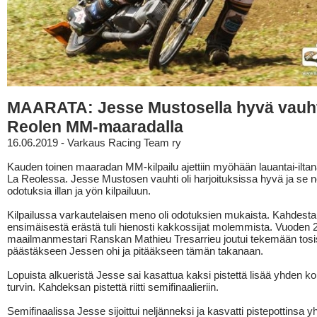
MAARATA: Jesse Mustosella hyvä vauht
Reolen MM-maaradalla
16.06.2019 - Varkaus Racing Team ry
Kauden toinen maaradan MM-kilpailu ajettiin myöhään lauantai-ilt
La Reolessa. Jesse Mustosen vauhti oli harjoituksissa hyvä ja se n
odotuksia illan ja yön kilpailuun.
Kilpailussa varkautelaisen meno oli odotuksien mukaista. Kahdesta
ensimäisestä erästä tuli hienosti kakkossijat molemmista. Vuoden 
maailmanmestari Ranskan Mathieu Tresarrieu joutui tekemään tosi
päästäkseen Jessen ohi ja pitääkseen tämän takanaan.
Lopuista alkueristä Jesse sai kasattua kaksi pistettä lisää yhden k
turvin. Kahdeksan pistettä riitti semifinaalieriin.
Semifinaalissa Jesse sijoittui neljänneksi ja kasvatti pistepottinsa 