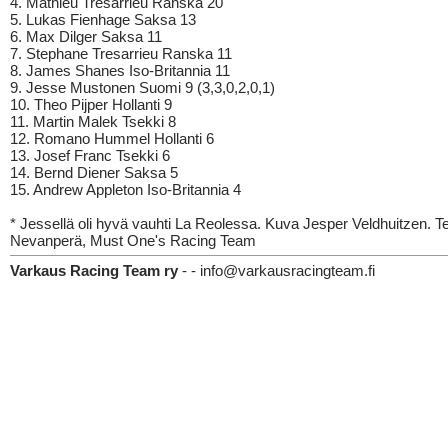
4. Mathieu Tresarrieu Ranska 20
5. Lukas Fienhage Saksa 13
6. Max Dilger Saksa 11
7. Stephane Tresarrieu Ranska 11
8. James Shanes Iso-Britannia 11
9. Jesse Mustonen Suomi 9 (3,3,0,2,0,1)
10. Theo Pijper Hollanti 9
11. Martin Malek Tsekki 8
12. Romano Hummel Hollanti 6
13. Josef Franc Tsekki 6
14. Bernd Diener Saksa 5
15. Andrew Appleton Iso-Britannia 4
* Jessellä oli hyvä vauhti La Reolessa. Kuva Jesper Veldhuitzen. T
Nevanperä, Must One's Racing Team
Varkaus Racing Team ry
- - info@varkausracingteam.fi