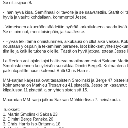
Se riitti sijaan 9.
- Ihan hyvä kisa. Semifinaali oli tavoite ja se saavutettiin. Startit oli 
hyviä ja vauhti kohdallaan, kommentoi Jesse.
- Viimeiseen alkuerään säädettiin pyörää tarkoituksena saada lisää 
Se ei toiminut, meni toisinpäin, jatkaa Jesse.
- Hyvää teki tämä onnistuminen, alkukausi on ollut aika vaikea. Ko
noustaan ylöspäin ja tekeminen paranee. Isot kiitokset yhteistyöku
tiimille ja kaikille tukena olleille. Tästä on hyvä jatkaa, toteaa Jesse 
La Reolen voittajaksi ajoi hallitseva maailmanmestari Saksan Marti
Smolinski ennen kotiyleisön suosikkia Dimitri Bergeä. Kolmantena 
palkintopallille nousi kokenut Britti Chris Harris.
MM-sarjan kärjessä ovat tasapistein Smolinski ja Berge 47 pisteellä
Kolmantena on Mathieu Tresarrieu 41 pisteellä. Jesse on kasannu
kilpailussa 11 pistettä ja on yhteispisteissä 15.
Maaradan MM-sarja jatkuu Saksan Mühldorfissa 7. heinäkuuta.
Tulokset:
1. Martin Smolinski Saksa 23
2. Dimitri Berge Ranska 26
3. Chris Harris Iso-Britannia 18