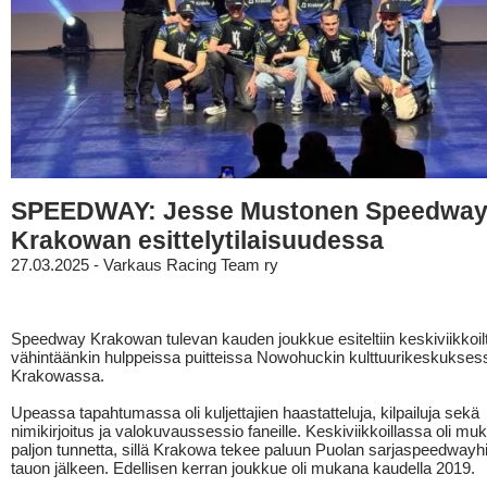
SPEEDWAY: Jesse Mustonen Speedwa
Krakowan esittelytilaisuudessa
27.03.2025 - Varkaus Racing Team ry
Speedway Krakowan tulevan kauden joukkue esiteltiin keskiviikkoil
vähintäänkin hulppeissa puitteissa Nowohuckin kulttuurikeskukses
Krakowassa.
Upeassa tapahtumassa oli kuljettajien haastatteluja, kilpailuja sekä
nimikirjoitus ja valokuvaussessio faneille. Keskiviikkoillassa oli 
paljon tunnetta, sillä Krakowa tekee paluun Puolan sarjaspeedwayhi
tauon jälkeen. Edellisen kerran joukkue oli mukana kaudella 2019.