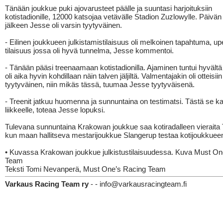
Tänään joukkue puki ajovarusteet päälle ja suuntasi harjoituksiin
kotistadionille, 12000 katsojaa vetävälle Stadion Zuzlowylle. Päivän
jälkeen Jesse oli varsin tyytyväinen.
- Eilinen joukkueen julkistamistilaisuus oli melkoinen tapahtuma, u
tilaisuus jossa oli hyvä tunnelma, Jesse kommentoi.
- Tänään pääsi treenaamaan kotistadionilla. Ajaminen tuntui hyvältä
oli aika hyvin kohdillaan näin talven jäljiltä. Valmentajakin oli otteisiin
tyytyväinen, niin mikäs tässä, tuumaa Jesse tyytyväisenä.
- Treenit jatkuu huomenna ja sunnuntaina on testimatsi. Tästä se ka
liikkeelle, toteaa Jesse lopuksi.
Tulevana sunnuntaina Krakowan joukkue saa kotiradalleen vieraita
kun maan hallitseva mestarijoukkue Slangerup testaa kotijoukkuee
• Kuvassa Krakowan joukkue julkistustilaisuudessa. Kuva Must On
Team
Teksti Tomi Nevanperä, Must One’s Racing Team
Varkaus Racing Team ry
- - info@varkausracingteam.fi