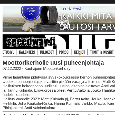
Moottorikerholle uusi puheenjohtaja
07.12.2022 - Kauhajoen Moottorikerho ry
Viime lauantaina pidetyssä syyskokouksessa kerhon puheenjohtaja 
Uudeksi puheenjohtajaksi valittiin pitkään varapj:na toiminut Matti K
Hallituksen kokoonpano uudistui: uusina jäseninä aloittavat Antti V
ja Hannu Kulmala. Erovuorossa olleet Perttu Aalto ja Jouko Haahka v
uudelle kaudelle.
Hallitus vuodelle 2023: Matti Kulmala pj, Perttu Aalto, Jouko Haahka
Heikkilä, Juha Kaukola-Risku, Hannu Kulmala, Jarkko Mattila, Kari
Pihlajaniemi, Antti Vainionkulma