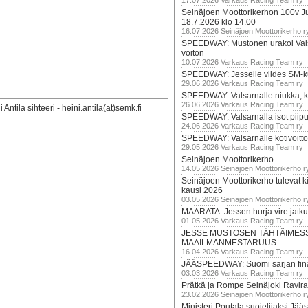
17.07.2026 Varkaus Racing Team ry
Seinäjoen Moottorikerhon 100v Ju
18.7.2026 klo 14.00
16.07.2026 Seinäjoen Moottorikerho r
SPEEDWAY: Mustonen urakoi Vals
voiton
10.07.2026 Varkaus Racing Team ry
SPEEDWAY: Jesselle viides SM-k
29.06.2026 Varkaus Racing Team ry
SPEEDWAY: Valsarnalle niukka, ki
26.06.2026 Varkaus Racing Team ry
ntila sihteeri - heini.antila(at)semk.fi
SPEEDWAY: Valsarnalla isot piip
24.06.2026 Varkaus Racing Team ry
SPEEDWAY: Valsarnalle kotivoitto
29.05.2026 Varkaus Racing Team ry
Seinäjoen Moottorikerho
14.05.2026 Seinäjoen Moottorikerho r
Seinäjoen Moottorikerho tulevat ki
kausi 2026
03.05.2026 Seinäjoen Moottorikerho r
MAARATA: Jessen hurja vire jatk
01.05.2026 Varkaus Racing Team ry
JESSE MUSTOSEN TÄHTÄIMES
MAAILMANMESTARUUS
16.04.2026 Varkaus Racing Team ry
JÄÄSPEEDWAY: Suomi sarjan fina
03.03.2026 Varkaus Racing Team ry
Prätkä ja Rompe Seinäjoki Ravira
23.02.2026 Seinäjoen Moottorikerho r
Ministeri Poutala suojelijaksi J