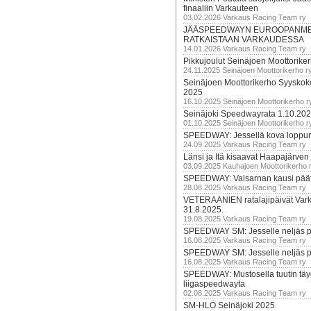
finaaliin Varkauteen
03.02.2026 Varkaus Racing Team ry
JÄÄSPEEDWAYN EUROOPANM
RATKAISTAAN VARKAUDESSA
14.01.2026 Varkaus Racing Team ry
Pikkujoulut Seinäjoen Moottorike
24.11.2025 Seinäjoen Moottorikerho r
Seinäjoen Moottorikerho Syyskoko
2025
16.10.2025 Seinäjoen Moottorikerho r
Seinäjoki Speedwayrata 1.10.20
01.10.2025 Seinäjoen Moottorikerho r
SPEEDWAY: Jessellä kova loppuru
24.09.2025 Varkaus Racing Team ry
Länsi ja Itä kisaavat Haapajärven
03.09.2025 Kauhajoen Moottorikerho 
SPEEDWAY: Valsarnan kausi päätty
28.08.2025 Varkaus Racing Team ry
VETERAANIEN ratalajipäivät Var
31.8.2025.
19.08.2025 Varkaus Racing Team ry
SPEEDWAY SM: Jesselle neljäs 
16.08.2025 Varkaus Racing Team ry
SPEEDWAY SM: Jesselle neljäs 
16.08.2025 Varkaus Racing Team ry
SPEEDWAY: Mustosella tuutin täy
liigaspeedwayta
02.08.2025 Varkaus Racing Team ry
SM-HLÖ Seinäjoki 2025