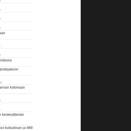
y
y
y
y
naan
y
y
estassa
pistejakoon
ry
arnan kotonaan
y
y
n keskeyttämän
i kutsukisan ja MM-