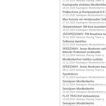
27.03.2025 Varkaus Racing Team ry
Kauhajoelta ehdokas Moottoriliito
18.03.2025 Kauhajoen Moottorikerho 
Prätkä,Kone ja Rompepäivät 8-9.
27.02.2025 Seinäjoen Moottorikerho r
Max Koivula vei mestaruuden So
27.02.2025 Kauhajoen Moottorikerho 
Jääspeedwayn SM-kisa lauantai
19.02.2025 Kauhajoen Moottorikerho 
JÄÄSPEEDWAY: PM-finaalissa hur
29.01.2025 Varkaus Racing Team ry
Sotkassa tapahtuu
02.01.2025 Kauhajoen Moottorikerho 
SPEEDWAY: Jesse Mustonen vahv
tekevän Krakowan joukkuetta
01.12.2024 Varkaus Racing Team ry
Moottorikerhon hallitus uudistui
21.11.2024 Kauhajoen Moottorikerho 
SPEEDWAY: Jesse Mustosen kau
08.11.2024 Varkaus Racing Team ry
Syyskokous
07.11.2024 Kauhajoen Moottorikerho 
Seinäjoen Moottorikerho
02.10.2024 Seinäjoen Moottorikerho r
Seinäjoen Moottorikerho
23.09.2024 Seinäjoen Moottorikerho r
FLAT TRACKIA Varkaudessa
13.09.2024 Varkaus Racing Team ry
Seinäjoen Moottorikerho