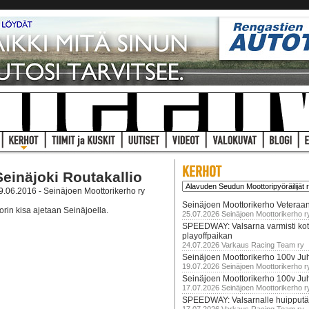
Seinäjoki Routakallio
9.06.2016 - Seinäjoen Moottorikerho ry
Seinäjoen Moottorikerho Veteraan
orin kisa ajetaan Seinäjoella.
25.07.2026 Seinäjoen Moottorikerho r
SPEEDWAY: Valsarna varmisti koti
playoffpaikan
24.07.2026 Varkaus Racing Team ry
Seinäjoen Moottorikerho 100v Juh
19.07.2026 Seinäjoen Moottorikerho r
Seinäjoen Moottorikerho 100v Ju
17.07.2026 Seinäjoen Moottorikerho r
SPEEDWAY: Valsarnalle huipputär