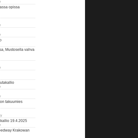
y
assa opissa
y
y
o
sa, Mustosella vahva
y
outakallio
y
y
on takuumies
ry
kallio 19.4.2025
y
eedway Krakowan