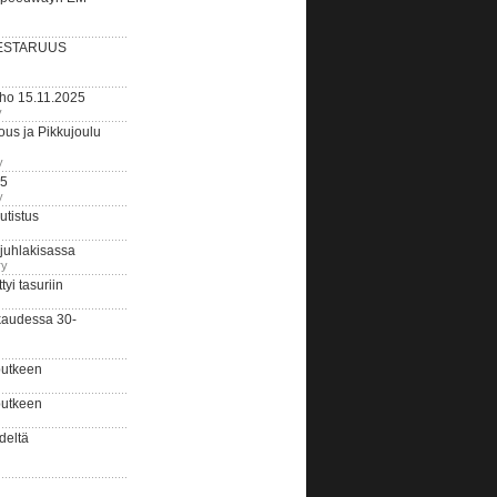
ESTARUUS
rho 15.11.2025
y
us ja Pikkujoulu
y
25
y
tistus
 juhlakisassa
ry
i tasuriin
kaudessa 30-
putkeen
putkeen
deltä