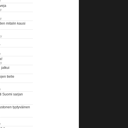
y
iveja
ry
ry
en mitalin kausi
ry
y
y
a!
ry
jatkui
en tielle
y
i Suomi sarjan
ustonen tyytyväinen
y