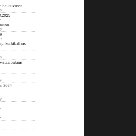
n hallitukseen
ry
3.2025
y
tkassa
ry
na
ry
ja kuskikattaus
ry
istaa paluun
ry
si 2024
ry
y
y