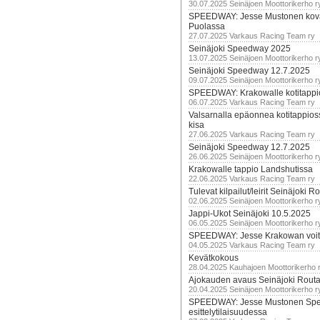
30.07.2025 Seinäjoen Moottorikerho r
SPEEDWAY: Jesse Mustonen kov
Puolassa
27.07.2025 Varkaus Racing Team ry
Seinäjoki Speedway 2025
13.07.2025 Seinäjoen Moottorikerho r
Seinäjoki Speedway 12.7.2025
09.07.2025 Seinäjoen Moottorikerho r
SPEEDWAY: Krakowalle kotitappi
06.07.2025 Varkaus Racing Team ry
Valsarnalla epäonnea kotitappios
kisa
27.06.2025 Varkaus Racing Team ry
Seinäjoki Speedway 12.7.2025
26.06.2025 Seinäjoen Moottorikerho r
Krakowalle tappio Landshutissa
22.06.2025 Varkaus Racing Team ry
Tulevat kilpailut/leirit Seinäjoki R
02.06.2025 Seinäjoen Moottorikerho r
Jappi-Ukot Seinäjoki 10.5.2025
06.05.2025 Seinäjoen Moottorikerho r
SPEEDWAY: Jesse Krakowan voit
04.05.2025 Varkaus Racing Team ry
Kevätkokous
28.04.2025 Kauhajoen Moottorikerho 
Ajokauden avaus Seinäjoki Routa
20.04.2025 Seinäjoen Moottorikerho r
SPEEDWAY: Jesse Mustonen Sp
esittelytilaisuudessa