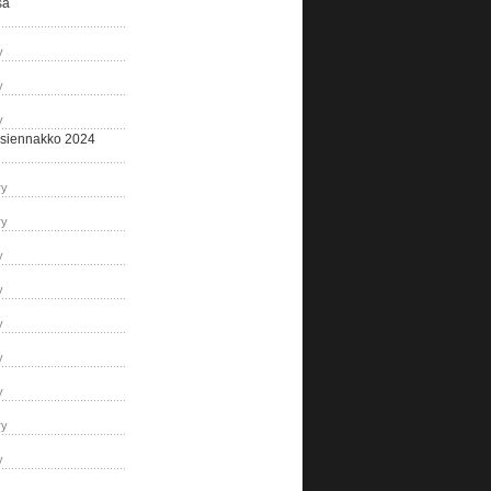
sa
y
y
y
siennakko 2024
ry
ry
y
y
y
y
y
ry
y