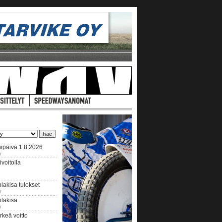
ipäivä 1.8.2026
y
voitolla
lakisa tulokset
y
hlakisa
y
keä voitto