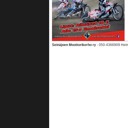
Seinäjoen Moottorikerho ry
- 050-4366909 Heini A