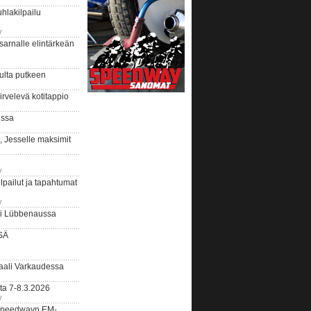
hlakilpailu
y
arnalle elintärkeän
ulta putkeen
rvelevä kotitappio
ussa
, Jesselle maksimit
y
lpailut ja tapahtumat
y
ui Lübbenaussa
SÄ
ali Varkaudessa
ta 7-8.3.2026
y
ääspeedwayn EM-