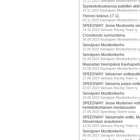
22.12.2023 Seinäjoen Moottorikerho r
Syyskokokouksessa palkittiin akti
22.11.2023 Kauhajoen Moottorikerho 
Yleinen kokous 17.11.
02.11.2023 Kauhajoen Moottorikerho 
SPEEDWAY: Jesse Mustosella viid
14.10.2023 Varkaus Racing Team ry
Crossikoulu sunnuntaina
26.09.2023 Kauhajoen Moottorikerho 
Seinäjoen Moottorikerho
11.09.2023 Seinäjoen Moottorikerho r
Seinäjoen Moottorikerho
01.09.2023 Seinäjoen Moottorikerho r
Maaradan treenipäivä Kauhajoell
23.08.2023 Kauhajoen Moottorikerho 
SPEEDWAY: Valsarnan voittoputki 
17.08.2023 Varkaus Racing Team ry
SPEEDWAY: Valsarna palasi voittoj
22.07.2023 Varkaus Racing Team ry
Seinäjoen Moottorikerho
20.06.2023 Seinäjoen Moottorikerho r
SPEEDWAY: Jesse Mustonen voitt
henkikökohtaisen mestaruuden
27.05.2023 Speedway Suomi-sarja
SPEEDWAY: Valsarnalle voitto, M
Allsvenskan avaukseen
12.05.2023 Varkaus Racing Team ry
Seinäjoen Moottorikerho
08.05.2023 Seinäjoen Moottorikerho r