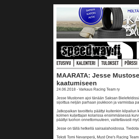
MAARATA: Jesse Mustosen
kaatumiseen
24.06.2018 - Varkaus Racing Team ry
Jesse Mustonen ajoi tänään Saksan Bielefeldis
sijoittua neljän parhaan joukkoon ja varmistaa 
Jatkopaikan tavoittelu päättyi kuitenkin kilpail
kolmen kuljettajan kolarissa ensimmäisessä kurvi
päättyi tuohon onnettomuuteen, valitettavasti my
Jesse on tällä hetkellä sairaalahoidossa. Tied
Teksti Tomi Nevanperä, Must One's Racing Team