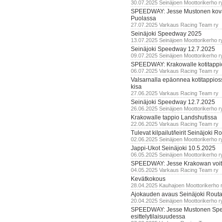
30.07.2025 Seinäjoen Moottorikerho r
SPEEDWAY: Jesse Mustonen kov
Puolassa
27.07.2025 Varkaus Racing Team ry
Seinäjoki Speedway 2025
13.07.2025 Seinäjoen Moottorikerho r
Seinäjoki Speedway 12.7.2025
09.07.2025 Seinäjoen Moottorikerho r
SPEEDWAY: Krakowalle kotitappi
06.07.2025 Varkaus Racing Team ry
Valsarnalla epäonnea kotitappios
kisa
27.06.2025 Varkaus Racing Team ry
Seinäjoki Speedway 12.7.2025
26.06.2025 Seinäjoen Moottorikerho r
Krakowalle tappio Landshutissa
22.06.2025 Varkaus Racing Team ry
Tulevat kilpailut/leirit Seinäjoki R
02.06.2025 Seinäjoen Moottorikerho r
Jappi-Ukot Seinäjoki 10.5.2025
06.05.2025 Seinäjoen Moottorikerho r
SPEEDWAY: Jesse Krakowan voit
04.05.2025 Varkaus Racing Team ry
Kevätkokous
28.04.2025 Kauhajoen Moottorikerho 
Ajokauden avaus Seinäjoki Routa
20.04.2025 Seinäjoen Moottorikerho r
SPEEDWAY: Jesse Mustonen Sp
esittelytilaisuudessa