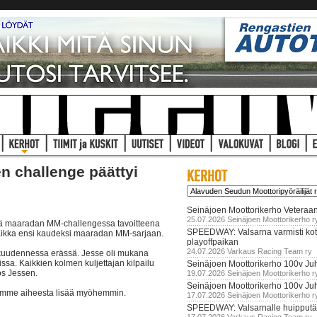
 challenge päättyi
Seinäjoen Moottorikerho Veteraan
25.07.2026 Seinäjoen Moottorikerho r
sä maaradan MM-challengessa tavoitteena
SPEEDWAY: Valsarna varmisti koti
paikka ensi kaudeksi maaradan MM-sarjaan.
playoffpaikan
24.07.2026 Varkaus Racing Team ry
un kuudennessa erässä. Jesse oli mukana
ssa. Kaikkien kolmen kuljettajan kilpailu
Seinäjoen Moottorikerho 100v Juh
ös Jessen.
19.07.2026 Seinäjoen Moottorikerho r
Seinäjoen Moottorikerho 100v Ju
otamme aiheesta lisää myöhemmin.
17.07.2026 Seinäjoen Moottorikerho r
SPEEDWAY: Valsarnalle huipputär