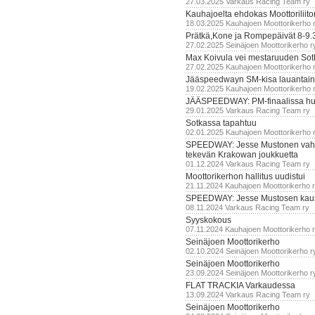
27.03.2025 Varkaus Racing Team ry
Kauhajoelta ehdokas Moottoriliito
18.03.2025 Kauhajoen Moottorikerho 
Prätkä,Kone ja Rompepäivät 8-9.
27.02.2025 Seinäjoen Moottorikerho r
Max Koivula vei mestaruuden So
27.02.2025 Kauhajoen Moottorikerho 
Jääspeedwayn SM-kisa lauantai
19.02.2025 Kauhajoen Moottorikerho 
JÄÄSPEEDWAY: PM-finaalissa hur
29.01.2025 Varkaus Racing Team ry
Sotkassa tapahtuu
02.01.2025 Kauhajoen Moottorikerho 
SPEEDWAY: Jesse Mustonen vahv
tekevän Krakowan joukkuetta
01.12.2024 Varkaus Racing Team ry
Moottorikerhon hallitus uudistui
21.11.2024 Kauhajoen Moottorikerho 
SPEEDWAY: Jesse Mustosen kau
08.11.2024 Varkaus Racing Team ry
Syyskokous
07.11.2024 Kauhajoen Moottorikerho 
Seinäjoen Moottorikerho
02.10.2024 Seinäjoen Moottorikerho r
Seinäjoen Moottorikerho
23.09.2024 Seinäjoen Moottorikerho r
FLAT TRACKIA Varkaudessa
13.09.2024 Varkaus Racing Team ry
Seinäjoen Moottorikerho