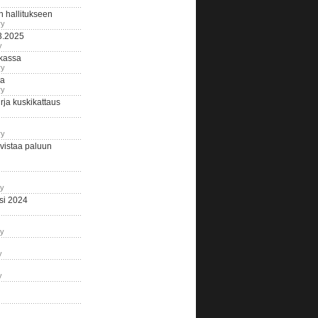
n hallitukseen
ry
3.2025
y
tkassa
ry
na
ry
ja kuskikattaus
ry
istaa paluun
ry
si 2024
ry
y
y