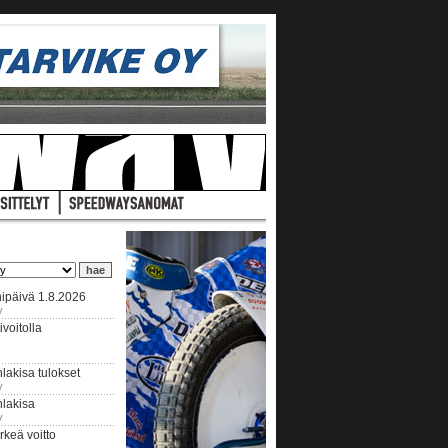
ipäivä 1.8.2026
y
voitolla
lakisa tulokset
y
hlakisa
y
keä voitto