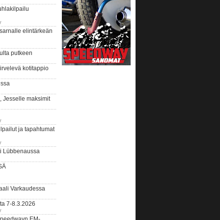
hlakilpailu
y
arnalle elintärkeän
ulta putkeen
rvelevä kotitappio
ussa
, Jesselle maksimit
y
lpailut ja tapahtumat
y
ui Lübbenaussa
SÄ
ali Varkaudessa
ta 7-8.3.2026
y
ääspeedwayn EM-