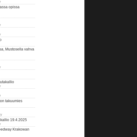
y
assa opissa
y
y
o
sa, Mustosella vahva
y
outakallio
y
y
on takuumies
ry
kallio 19.4.2025
y
eedway Krakowan