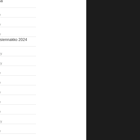
sa
y
y
y
siennakko 2024
ry
ry
y
y
y
y
y
ry
y