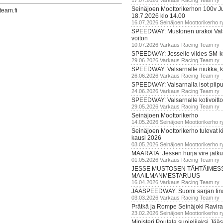
17.07.2026 Varkaus Racing Team ry
Seinäjoen Moottorikerhon 100v Ju
team.fi
18.7.2026 klo 14.00
16.07.2026 Seinäjoen Moottorikerho r
SPEEDWAY: Mustonen urakoi Vals
voiton
10.07.2026 Varkaus Racing Team ry
SPEEDWAY: Jesselle viides SM-k
29.06.2026 Varkaus Racing Team ry
SPEEDWAY: Valsarnalle niukka, ki
26.06.2026 Varkaus Racing Team ry
SPEEDWAY: Valsarnalla isot piip
24.06.2026 Varkaus Racing Team ry
SPEEDWAY: Valsarnalle kotivoitto
29.05.2026 Varkaus Racing Team ry
Seinäjoen Moottorikerho
14.05.2026 Seinäjoen Moottorikerho r
Seinäjoen Moottorikerho tulevat ki
kausi 2026
03.05.2026 Seinäjoen Moottorikerho r
MAARATA: Jessen hurja vire jatk
01.05.2026 Varkaus Racing Team ry
JESSE MUSTOSEN TÄHTÄIMES
MAAILMANMESTARUUS
16.04.2026 Varkaus Racing Team ry
JÄÄSPEEDWAY: Suomi sarjan fina
03.03.2026 Varkaus Racing Team ry
Prätkä ja Rompe Seinäjoki Ravira
23.02.2026 Seinäjoen Moottorikerho r
Ministeri Poutala suojelijaksi J