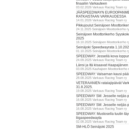
finaaliin Varkauteen
03.02.2026 Varkaus Racing Team ry
JÄÄSPEEDWAYN EUROOPANM
RATKAISTAAN VARKAUDESSA
14.01.2026 Varkaus Racing Team ry
Pikkujoulut Seinäjoen Moottorike
24.11.2025 Seinäjoen Moottorikerho r
Seinäjoen Moottorikerho Syyskoko
2025
16.10.2025 Seinäjoen Moottorikerho r
Seinäjoki Speedwayrata 1.10.20
01.10.2025 Seinäjoen Moottorikerho r
SPEEDWAY: Jessellä kova loppuru
24.09.2025 Varkaus Racing Team ry
Länsi ja Itä kisaavat Haapajärven
03.09.2025 Kauhajoen Moottorikerho 
SPEEDWAY: Valsarnan kausi päätty
28.08.2025 Varkaus Racing Team ry
VETERAANIEN ratalajipäivät Var
31.8.2025.
19.08.2025 Varkaus Racing Team ry
SPEEDWAY SM: Jesselle neljäs 
16.08.2025 Varkaus Racing Team ry
SPEEDWAY SM: Jesselle neljäs 
16.08.2025 Varkaus Racing Team ry
SPEEDWAY: Mustosella tuutin täy
liigaspeedwayta
02.08.2025 Varkaus Racing Team ry
SM-HLÖ Seinäjoki 2025