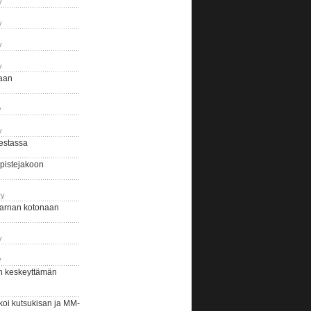
y
y
y
y
naan
y
y
estassa
pistejakoon
ry
arnan kotonaan
y
y
n keskeyttämän
i kutsukisan ja MM-