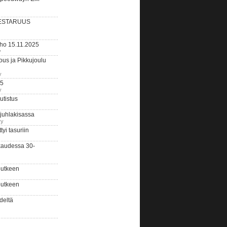
ESTARUUS
rho 15.11.2025
y
us ja Pikkujoulu
y
25
y
tistus
 juhlakisassa
ry
i tasuriin
kaudessa 30-
putkeen
putkeen
deltä