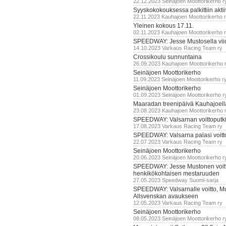
22.12.2023 Seinäjoen Moottorikerho r
Syyskokokouksessa palkittiin akti
22.11.2023 Kauhajoen Moottorikerho 
Yleinen kokous 17.11.
02.11.2023 Kauhajoen Moottorikerho 
SPEEDWAY: Jesse Mustosella viid
14.10.2023 Varkaus Racing Team ry
Crossikoulu sunnuntaina
26.09.2023 Kauhajoen Moottorikerho 
Seinäjoen Moottorikerho
11.09.2023 Seinäjoen Moottorikerho r
Seinäjoen Moottorikerho
01.09.2023 Seinäjoen Moottorikerho r
Maaradan treenipäivä Kauhajoell
23.08.2023 Kauhajoen Moottorikerho 
SPEEDWAY: Valsarnan voittoputki 
17.08.2023 Varkaus Racing Team ry
SPEEDWAY: Valsarna palasi voittoj
22.07.2023 Varkaus Racing Team ry
Seinäjoen Moottorikerho
20.06.2023 Seinäjoen Moottorikerho r
SPEEDWAY: Jesse Mustonen voitt
henkikökohtaisen mestaruuden
27.05.2023 Speedway Suomi-sarja
SPEEDWAY: Valsarnalle voitto, M
Allsvenskan avaukseen
12.05.2023 Varkaus Racing Team ry
Seinäjoen Moottorikerho
08.05.2023 Seinäjoen Moottorikerho r