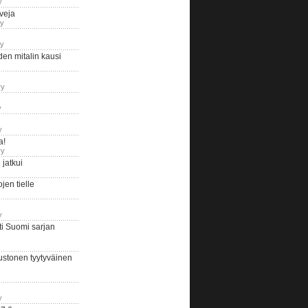
y
iveja
ry
ry
en mitalin kausi
ry
y
y
a!
ry
jatkui
en tielle
y
i Suomi sarjan
ustonen tyytyväinen
y