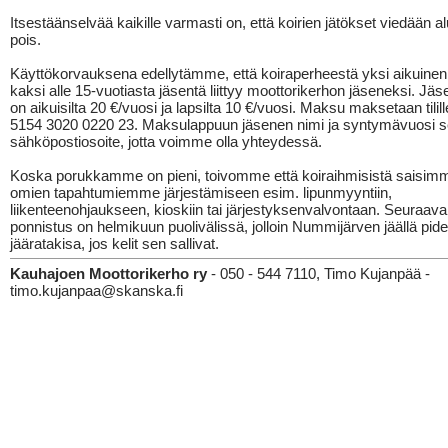
Itsestäänselvää kaikille varmasti on, että koirien jätökset viedään al
pois.
Käyttökorvauksena edellytämme, että koiraperheestä yksi aikuinen
kaksi alle 15-vuotiasta jäsentä liittyy moottorikerhon jäseneksi. J
on aikuisilta 20 €/vuosi ja lapsilta 10 €/vuosi. Maksu maksetaan tilil
5154 3020 0220 23. Maksulappuun jäsenen nimi ja syntymävuosi 
sähköpostiosoite, jotta voimme olla yhteydessä.
Koska porukkamme on pieni, toivomme että koiraihmisistä saisim
omien tapahtumiemme järjestämiseen esim. lipunmyyntiin,
liikenteenohjaukseen, kioskiin tai järjestyksenvalvontaan. Seuraava
ponnistus on helmikuun puolivälissä, jolloin Nummijärven jäällä pid
jääratakisa, jos kelit sen sallivat.
Kauhajoen Moottorikerho ry
- 050 - 544 7110, Timo Kujanpää -
timo.kujanpaa@skanska.fi