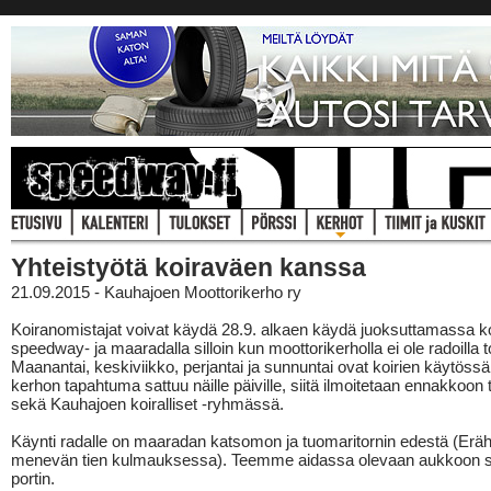
Yhteistyötä koiraväen kanssa
21.09.2015 - Kauhajoen Moottorikerho ry
Koiranomistajat voivat käydä 28.9. alkaen käydä juoksuttamassa ko
speedway- ja maaradalla silloin kun moottorikerholla ei ole radoilla t
Maanantai, keskiviikko, perjantai ja sunnuntai ovat koirien käytössä
kerhon tapahtuma sattuu näille päiville, siitä ilmoitetaan ennakkoon t
sekä Kauhajoen koiralliset -ryhmässä.
Käynti radalle on maaradan katsomon ja tuomaritornin edestä (Eräh
menevän tien kulmauksessa). Teemme aidassa olevaan aukkoon su
portin.