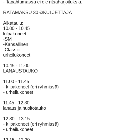
- Tapahtumassa ei ole ritsaharjoituksia.
RATAMAKSU 30 €/KULJETTAJA
Aikataulu:
10.00 - 10.45
kilpakoneet
-SM
-Kansallinen
-Classic
urheilukoneet
10.45 - 11.00
LANAUSTAUKO
11.00 - 11.45
- kilpakoneet (eri ryhmissä)
- urheilukoneet
11.45 - 12.30
lanaus ja huoltotauko
12.30 - 13.15
- kilpakoneet (eri ryhmissä)
- urheilukoneet
13.15 - 13.30