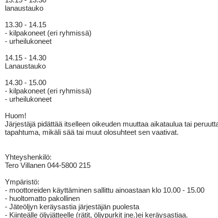
lanaustauko
13.30 - 14.15
- kilpakoneet (eri ryhmissä)
- urheilukoneet
14.15 - 14.30
Lanaustauko
14.30 - 15.00
- kilpakoneet (eri ryhmissä)
- urheilukoneet
Huom!
Järjestäjä pidättää itselleen oikeuden muuttaa aikataulua tai peruutt
tapahtuma, mikäli sää tai muut olosuhteet sen vaativat.
Yhteyshenkilö:
Tero Villanen 044-5800 215
Ympäristö:
- moottoreiden käyttäminen sallittu ainoastaan klo 10.00 - 15.00
- huoltomatto pakollinen
- Jäteöljyn keräysastia järjestäjän puolesta
- Kiinteälle öljyjätteelle (rätit, öljypurkit jne.)ei keräysastiaa.