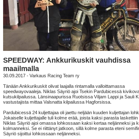
SPEEDWAY: Ankkurikuskit vauhdissa
maailmalla
30.09.2017 - Varkaus Racing Team ry
Tänään Ankkurikuskit olivat laajalla rintamalla valloittamassa
speedwayovaaleja. Niklas Säyriö ajoi Tsekin Pardubicessä kivikov
kutsukilpailussa. Länsinaapurissa Ruotsissa Viljam Lappi ja Sauli Kol
vastustajista mittaa Valsnatta kilpailussa Hagforsissa.
Pardubicessä 24 kuljettajaa oli jaettu neljään kuuden kuljettajan loh
Jokaiselle kuljettajalle tuli kolme erää, joista kaksi parasta laskettiin 
Niklas Säyriö ajoi omassa lohkossaan kaksi kertaa neljänneksi ja k
kolmanneksi. Se ei riittänyt jatkoon, sillä kolme parasta eteni semifi
Säyriö sijoittui lohkossaan neljänneksi.