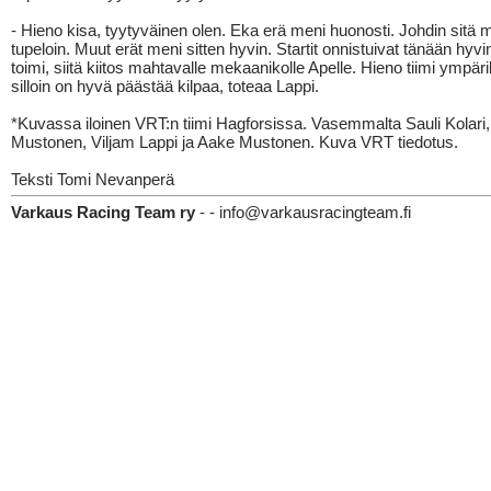
- Hieno kisa, tyytyväinen olen. Eka erä meni huonosti. Johdin sitä m
tupeloin. Muut erät meni sitten hyvin. Startit onnistuivat tänään hyvi
toimi, siitä kiitos mahtavalle mekaanikolle Apelle. Hieno tiimi ympärill
silloin on hyvä päästää kilpaa, toteaa Lappi.
*Kuvassa iloinen VRT:n tiimi Hagforsissa. Vasemmalta Sauli Kolari
Mustonen, Viljam Lappi ja Aake Mustonen. Kuva VRT tiedotus.
Teksti Tomi Nevanperä
Varkaus Racing Team ry
- - info@varkausracingteam.fi