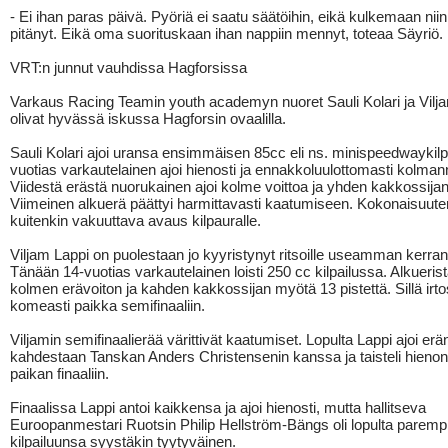
- Ei ihan paras päivä. Pyöriä ei saatu säätöihin, eikä kulkemaan niin 
pitänyt. Eikä oma suorituskaan ihan nappiin mennyt, toteaa Säyriö.
VRT:n junnut vauhdissa Hagforsissa
Varkaus Racing Teamin youth academyn nuoret Sauli Kolari ja Vilj
olivat hyvässä iskussa Hagforsin ovaalilla.
Sauli Kolari ajoi uransa ensimmäisen 85cc eli ns. minispeedwaykilp
vuotias varkautelainen ajoi hienosti ja ennakkoluulottomasti kolman
Viidestä erästä nuorukainen ajoi kolme voittoa ja yhden kakkossijan
Viimeinen alkuerä päättyi harmittavasti kaatumiseen. Kokonaisuut
kuitenkin vakuuttava avaus kilpauralle.
Viljam Lappi on puolestaan jo kyyristynyt ritsoille useamman kerran
Tänään 14-vuotias varkautelainen loisti 250 cc kilpailussa. Alkueristä
kolmen erävoiton ja kahden kakkossijan myötä 13 pistettä. Sillä irto
komeasti paikka semifinaaliin.
Viljamin semifinaalierää värittivät kaatumiset. Lopulta Lappi ajoi erä
kahdestaan Tanskan Anders Christensenin kanssa ja taisteli hienon 
paikan finaaliin.
Finaalissa Lappi antoi kaikkensa ja ajoi hienosti, mutta hallitseva
Euroopanmestari Ruotsin Philip Hellström-Bängs oli lopulta parempi.
kilpailuunsa syystäkin tyytyväinen.