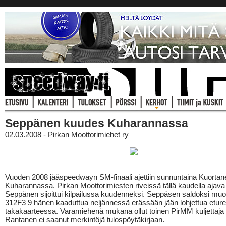
Seppänen kuudes Kuharannassa
02.03.2008 - Pirkan Moottorimiehet ry
Vuoden 2008 jääspeedwayn SM-finaali ajettiin sunnuntaina Kuorta
Kuharannassa. Pirkan Moottorimiesten riveissä tällä kaudella ajava
Seppänen sijoittui kilpailussa kuudenneksi. Seppäsen saldoksi muo
312F3 9 hänen kaaduttua neljännessä erässään jään lohjettua eture
takakaarteessa. Varamiehenä mukana ollut toinen PirMM kuljettaja
Rantanen ei saanut merkintöjä tulospöytäkirjaan.