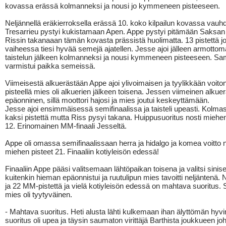
kovassa erässä kolmanneksi ja nousi jo kymmeneen pisteeseen.
Neljännellä eräkierroksella erässä 10. koko kilpailun kovassa vauhd
Tresarrieu pystyi kukistamaan Apen. Appe pystyi pitämään Saksan
Rissin takanaaan tämän kovasta prässistä huolimatta. 13 pistettä j
vaiheessa tiesi hyvää semejä ajatellen. Jesse ajoi jälleen armotto
taistelun jälkeen kolmanneksi ja nousi kymmeneen pisteeseen. Sa
varmistui paikka semeissä.
Viimeisestä alkuerästään Appe ajoi ylivoimaisen ja tyylikkään voito
pisteellä mies oli alkuerien jälkeen toisena. Jessen viimeinen alkuerä
epäonninen, sillä moottori hajosi ja mies joutui keskeyttämään.
Jesse ajoi ensimmäisessä semifinaalissa ja taisteli upeasti. Kolmas 
kaksi pistettä mutta Riss pysyi takana. Huippusuoritus nosti miehen
12. Erinomainen MM-finaali Jesseltä.
Appe oli omassa semifinaalissaan herra ja hidalgo ja komea voitto n
miehen pisteet 21. Finaaliin kotiyleisön edessä!
Finaaliin Appe pääsi valitsemaan lähtöpaikan toisena ja valitsi sinisen
kuitenkin hieman epäonnistui ja ruutulipun mies tavoitti neljäntenä. N
ja 22 MM-pistettä ja vielä kotiyleisön edessä on mahtava suoritus.
mies oli tyytyväinen.
- Mahtava suoritus. Heti alusta lähti kulkemaan ihan älyttömän hyvin
suoritus oli upea ja täysin saumaton virittäjä Barthista joukkueen jo