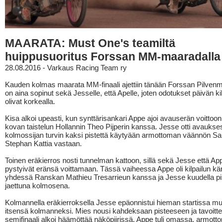
MAARATA: Must One's teamiltä
huippusuoritus Forssan MM-maaradalla
28.08.2016 - Varkaus Racing Team ry
Kauden kolmas maarata MM-finaali ajettiin tänään Forssan Pilvenm
on aina sopinut sekä Jesselle, että Apelle, joten odotukset päivän ki
olivat korkealla.
Kisa alkoi upeasti, kun synttärisankari Appe ajoi avauserän voittoo
kovan taistelun Hollannin Theo Pijperin kanssa. Jesse otti avaukse
kolmossijan turvin kaksi pistettä käytyään armottoman väännön S
Stephan Kattia vastaan.
Toinen eräkierros nosti tunnelman kattoon, sillä sekä Jesse että Ap
pystyivät eränsä voittamaan. Tässä vaiheessa Appe oli kilpailun kä
yhdessä Ranskan Mathieu Tresarrieun kanssa ja Jesse kuudella pis
jaettuna kolmosena.
Kolmannella eräkierroksella Jesse epäonnistui hieman startissa mutt
itsensä kolmanneksi. Mies nousi kahdeksaan pisteeseen ja tavoitte
semifinaali alkoi häämöttää näköpiirissä. Appe tuli omassa, armot