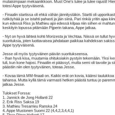
mutaisimpaan mekaanikkoon. Must One's tulee ja tulee rajusti! Hie
totesi Appe tyytyväisenä.
- Finaalin startissa oli ehkä vähän jännitystäkin. Startti oli upporikast
rutiköyhää ja se istahti pahasti ja jäin siinä. Pari rinkiä yritin ajaa kii
kun edessä Riss ja Mathieu ajoi edessä kilpaa niin siihen ei mahtunu
keskityin lopussa pitämään Pijperin takana, Appe jatkaa.
- Nyt on hyvä lähteä kohti Morizesta ja Vechtaa. Niissä on tullut hyv
suorituksia, joten luottavaisea jahdataan paikkaa kahdeksan sakiss
Appe tyytyväisenä.
Jesse oli myös tyytyväinen päivän suoritukseensa.
- Ihan hyvä kisa, muutamia ohituksiakin pystyin tekemään. Yksi k
tuli, kun kone hajosi. Finaaliin ei päässyt, mutta semi oli tavoite ja s
päästiin niin olen tyytyväinen, toteaa Jesse.
- Kovaa tämä MM-finaali on. Kaikki erät on kovia, käänsi taulukkoa
tahansa. Mutta kyllä tämä varmasti hetken päästä tuntuu jo paremm
jatkaa Jesse.
Tulokset Forssa:
1. Jannick de Jong Hollanti 22
2. Erik Riss Saksa 19
3. Mathieu Tresarrieu Ranska 24
4. Appe Mustonen Suomi 22 (4,4,2,3,4,4,1)
5. Theo Pijper Hollanti 17