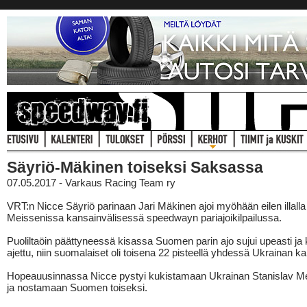
Säyriö-Mäkinen toiseksi Saksassa
07.05.2017 - Varkaus Racing Team ry
VRT:n Nicce Säyriö parinaan Jari Mäkinen ajoi myöhään eilen illall
Meissenissa kansainvälisessä speedwayn pariajoikilpailussa.
Puoliltaöin päättyneessä kisassa Suomen parin ajo sujui upeasti ja k
ajettu, niin suomalaiset oli toisena 22 pisteellä yhdessä Ukrainan k
Hopeauusinnassa Nicce pystyi kukistamaan Ukrainan Stanislav M
ja nostamaan Suomen toiseksi.