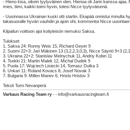
- Hieno kisa, oikein tyytyväinen olen. Hienoa oli Jarin kanssa ajaa. 
mies, tiimi, kaikki toimi hyvin, totesi Nicce tyytyväisenä.
- Uusinnassa Ukrainan kuski otti startin. Ekapää onnistui minulta hy
takasuoralle hyvän vauhdin ja ajoin ohi, kommentoi Nicce uusintaer
Kilpailun voittoon ajoi kotiyleisön riemuksi Saksa.
Tulokset:
1. Saksa 24: Ronny Weis 15, Richard Geyer 9
2. Suomi 22+3: Jari Mäkinen 13 (3,2,2,3,0,3), Nicce Säyriö 9+3 (2,1
3. Ukraina 22+2: Stanislav Melnychuk 11, Andriy Kobin 11
4. Tsekki 21: Martin Malek 12, Michal Dudek 9
5. Puola 17: Wojciech Lisiecki 14, Tomasz Dutka 3
6. Unkari 11: Roland Kovacs 8, Josef Novak 3
7. Bulgaria 9: Millen Manev 6, Hristo Hristov 3
Teksti Tomi Nevanperä
Varkaus Racing Team ry
- - info@varkausracingteam.fi